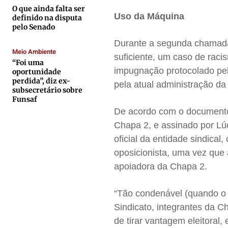
O que ainda falta ser
Expediente
Expediente
Expediente
Expediente
Uso da Máquina
definido na disputa
pelo Senado
Contato
Contato
Contato
Contato
Durante a segunda chamada
Anuncie
Anuncie
Anuncie
Anuncie
Meio Ambiente
suficiente, um caso de raci
“Foi uma
impugnação protocolado pel
oportunidade
Termos de Uso
Termos de Uso
Termos de Uso
Termos de Uso
perdida”, diz ex-
pela atual administração da 
subsecretário sobre
Privacidade
Privacidade
Privacidade
Privacidade
Funsaf
De acordo com o documento, 
Chapa 2, e assinado por Lúc
oficial da entidade sindical
oposicionista, uma vez que a
apoiadora da Chapa 2.
“Tão condenável (quando o at
Sindicato, integrantes da C
de tirar vantagem eleitoral