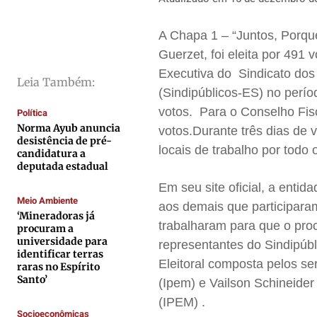
Saúde
Saúde
Saúde
Saúde
Cidades
Cidades
Cidades
Cidades
A Chapa 1 – “Juntos, Porque
Direitos
Direitos
Direitos
Direitos
Guerzet, foi eleita por 491
Executiva do Sindicato dos
Economia
Economia
Economia
Economia
Leia Também:
(Sindipúblicos-ES) no perí
Cultura
Cultura
Cultura
Cultura
votos. Para o Conselho Fisc
Política
Colunas
Colunas
Colunas
Colunas
Norma Ayub anuncia
votos.Durante três dias de
desistência de pré-
Caetano Roque
Caetano Roque
Caetano Roque
Caetano Roque
locais de trabalho por todo 
candidatura a
Gustavo Bastos
Gustavo Bastos
Gustavo Bastos
Gustavo Bastos
deputada estadual
Jr Mignone (in memorian)
Jr Mignone (in memorian)
Jr Mignone (in memorian)
Jr Mignone (in memorian)
Em seu site oficial, a entid
Meio Ambiente
Wanda Sily
Wanda Sily
Wanda Sily
Wanda Sily
aos demais que participara
‘Mineradoras já
trabalharam para que o pro
procuram a
universidade para
representantes do Sindipúbl
Publicidade Legal
Publicidade Legal
Publicidade Legal
Publicidade Legal
identificar terras
Eleitoral composta pelos s
raras no Espírito
Anuncie
Anuncie
Anuncie
Anuncie
Santo’
(Ipem) e Vailson Schineider
(IPEM) .
Socioeconômicas
Quem Somos
Quem Somos
Quem Somos
Quem Somos