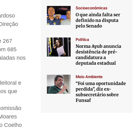
Socioeconômicas
O que ainda falta ser
ardoso
definido na disputa
 Direção
pelo Senado
Política
e 267
Norma Ayub anuncia
com 685
desistência de pré-
candidatura a
aladas nos
deputada estadual
Meio Ambiente
eitoral e
“Foi uma oportunidade
perdida”, diz ex-
aos que
subsecretário sobre
Funsaf
 Comissão
 Moares
do Coelho