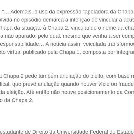
o, “… Ademais, o uso da expressão “apoiadora da Chapa
volvida no episódio demarca a intenção de vincular a ac
a chapa da situação à Chapa 2, vinculando o nome da ch
inda não apurado; pelo qual, mesmo que venha a ser com
esponsabilidade… A notícia assim veiculada transformou
eto virtual publicado pela Chapa 1, composta por integra
a Chapa 2 pede também anulação do pleito, com base no
dical, que prevê anulação quando houver vício ou fraud
da eleição. Até então não houve posicionamento da Co
ido da Chapa 2.
a estudante de Direito da Universidade Federal do Estado