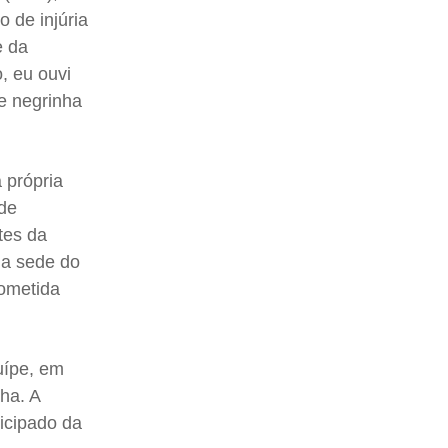
 de injúria
e da
o, eu ouvi
de negrinha
 própria
 de
tes da
na sede do
ometida
uípe, em
ha. A
ticipado da