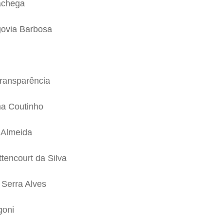
achega
govia Barbosa
Transparência
ana Coutinho
e Almeida
ttencourt da Silva
 Serra Alves
goni