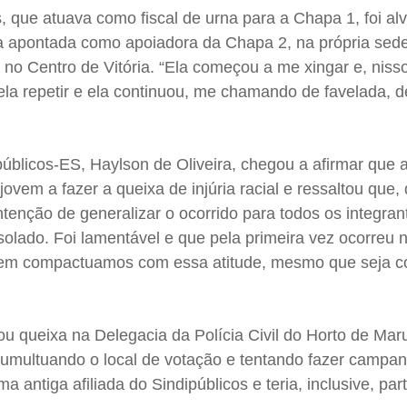
 que atuava como fiscal de urna para a Chapa 1, foi alvo
ada apontada como apoiadora da Chapa 2, na própria sed
a no Centro de Vitória. “Ela começou a me xingar e, niss
ela repetir e ela continuou, me chamando de favelada, 
públicos-ES, Haylson de Oliveira, chegou a afirmar que a
 jovem a fazer a queixa de injúria racial e ressaltou que,
ntenção de generalizar o ocorrido para todos os integran
solado. Foi lamentável e que pela primeira vez ocorreu 
nem compactuamos com essa atitude, mesmo que seja c
u queixa na Delegacia da Polícia Civil do Horto de Mar
 tumultuando o local de votação e tentando fazer campan
a antiga afiliada do Sindipúblicos e teria, inclusive, par