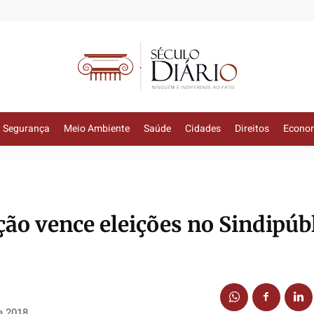
Segurança
Meio Ambiente
Saúde
Cidades
Direitos
Econo
ção vence eleições no Sindipúb
e 2018