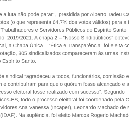
 a luta não pode parar”, presidida por Alberto Tadeu C
 votos (o que representa 64,7% dos votos válidos) para a
 Trabalhadores e Servidores Públicos do Espírito Santo
odo 2019/2021. A chapa 2 – “Nosso Sindipúblicos” obtev
al, a Chapa Única – “Ética e Transparência” foi eleita 
 votação, 805 sindicalizados compareceram às urnas inst
o Espírito Santo.
ade sindical “agradeceu a todos, funcionários, comissão el
m e contribuíram para que o quórum fosse alcançado e 
cesso eleitoral fosse realizado com sucesso”. Segundo
icos-ES, todo o processo eleitoral foi coordenado pela
ervidores Ana Vanessa (Incaper), Leonardo Machado de
 (IDAF). Na suplência, foi eleito Marcos Rogerio Macha