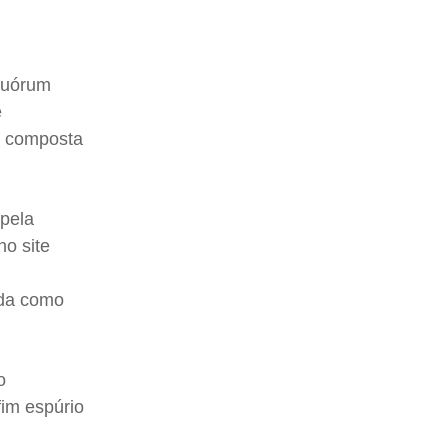
quórum
e
, composta
 pela
no site
cada como
o
fim espúrio