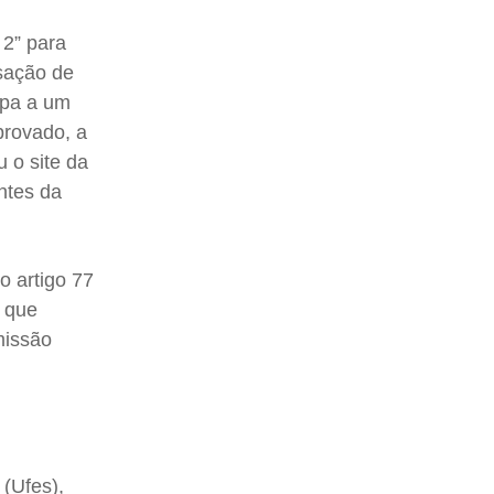
 2” para
usação de
apa a um
provado, a
 o site da
ntes da
 artigo 77
e que
missão
 (Ufes),