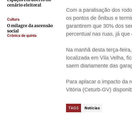
cenário eleitoral
Anuncie
Anuncie
Anuncie
Anuncie
Com a paralisação dos rodo
os pontos de ônibus e termi
Cultura
O milagre da ascensão
garantirem que 30% dos ser
Termos de Uso
Termos de Uso
Termos de Uso
Termos de Uso
social
percentual nas ruas, já que
Crônica de quinta
Privacidade
Privacidade
Privacidade
Privacidade
Na manhã desta terça-feira,
localizada em Vila Velha, f
saem diariamente das gara
Para aplacar o impacto da 
Vitória (Ceturb-GV) disponib
TAGS
Notícias