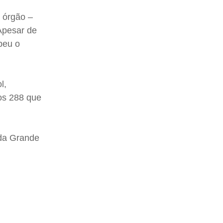
 órgão –
 Apesar de
beu o
l,
dos 288 que
 da Grande