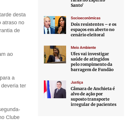
raras no Espírito
Santo’
tarde desta
Socioeconômicas
o atraso no
Dois resistentes – e os
espaços em aberto no
rantia de
cenário eleitoral
Meio Ambiente
Ufes vai investigar
iam ao
saúde de atingidos
pelo rompimento da
barragem de Fundão
 para a
Justiça
 deveria ter
Câmara de Anchieta é
alvo de ação por
suposto transporte
irregular de pacientes
 segunda-
 no Clube