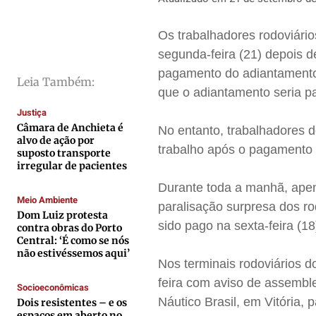
Direitos
Direitos
Direitos
Direitos
Economia
Economia
Economia
Economia
Os trabalhadores rodoviário
Cultura
Cultura
Cultura
Cultura
segunda-feira (21) depois 
Colunas
Colunas
Colunas
Colunas
pagamento do adiantamento s
Leia Também:
que o adiantamento seria p
Caetano Roque
Caetano Roque
Caetano Roque
Caetano Roque
Justiça
Gustavo Bastos
Gustavo Bastos
Gustavo Bastos
Gustavo Bastos
Câmara de Anchieta é
No entanto, trabalhadores 
Jr Mignone (in memorian)
Jr Mignone (in memorian)
Jr Mignone (in memorian)
Jr Mignone (in memorian)
alvo de ação por
trabalho após o pagamento
suposto transporte
Wanda Sily
Wanda Sily
Wanda Sily
Wanda Sily
irregular de pacientes
Durante toda a manhã, apen
Meio Ambiente
Publicidade Legal
Publicidade Legal
Publicidade Legal
Publicidade Legal
paralisação surpresa dos ro
Dom Luiz protesta
sido pago na sexta-feira (1
Anuncie
Anuncie
Anuncie
Anuncie
contra obras do Porto
Central: ‘É como se nós
não estivéssemos aqui’
Nos terminais rodoviários d
Quem Somos
Quem Somos
Quem Somos
Quem Somos
feira com aviso de assemblei
Socioeconômicas
Expediente
Expediente
Expediente
Expediente
Náutico Brasil, em Vitória, 
Dois resistentes – e os
Contato
Contato
Contato
Contato
espaços em aberto no