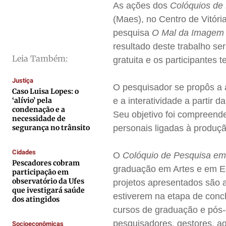
Direitos
Direitos
Direitos
Direitos
As ações dos
Colóquios de
(Maes), no Centro de Vitóri
Economia
Economia
Economia
Economia
pesquisa
O Mal da Imagem (
Cultura
Cultura
Cultura
Cultura
resultado deste trabalho ser
Colunas
Colunas
Colunas
Colunas
Leia Também:
gratuita e os participantes t
Caetano Roque
Caetano Roque
Caetano Roque
Caetano Roque
Justiça
Gustavo Bastos
Gustavo Bastos
Gustavo Bastos
Gustavo Bastos
O pesquisador se propôs a a
Caso Luisa Lopes: o
Jr Mignone (in memorian)
Jr Mignone (in memorian)
Jr Mignone (in memorian)
Jr Mignone (in memorian)
‘alívio’ pela
e a interatividade a partir d
condenação e a
Wanda Sily
Wanda Sily
Wanda Sily
Wanda Sily
Seu objetivo foi compreend
necessidade de
segurança no trânsito
personais ligadas à produçã
Publicidade Legal
Publicidade Legal
Publicidade Legal
Publicidade Legal
Cidades
O
Colóquio de Pesquisa em
Anuncie
Anuncie
Anuncie
Anuncie
Pescadores cobram
graduação em Artes e em Ed
participação em
observatório da Ufes
projetos apresentados são a
que ivestigará saúde
Quem Somos
Quem Somos
Quem Somos
Quem Somos
estiverem na etapa de conc
dos atingidos
Expediente
Expediente
Expediente
Expediente
cursos de graduação e pós-g
pesquisadores, gestores, ag
Contato
Contato
Contato
Contato
Socioeconômicas