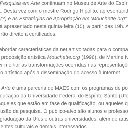
 Pesquisa em Arte
continuam no Museu de Arte do Espír
a. Desta vez com o mestre Rodrigo Hipólito, apresentan
?) e as Estratégias de Apropriação em ‘Mouchette.org”
á apresentado nesta quinta-feira (15), a partir das 19h. 
erão direito a certificados.
bordar características da net.art voltadas para o compa
a proposição artística
Mouchette.org
(1996), de Martine
er melhor as transformações ocorridas nas representaç
o artística após a disseminação do acesso à internet.
 Arte
é uma parceria do MAES com os programas de pó
ucação da Universidade Federal do Espírito Santo (Ufe
queles que estão em fase de qualificação, ou aqueles q
lusão da pesquisa. O público-alvo são alunos e profess
raduação da Ufes e outras universidades, além de artis
entes culturais e demais interessados.