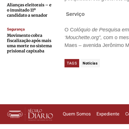
Alianças eleitorais – e
Anuncie
Anuncie
Anuncie
Anuncie
o inusitado 11º
Serviço
candidato a senador
Termos de Uso
Termos de Uso
Termos de Uso
Termos de Uso
Segurança
O C
olóquio de Pesquisa em
Privacidade
Privacidade
Privacidade
Privacidade
Movimento cobra
‘Mouchette.org”,
com o mestr
fiscalização após mais
Maes – avenida Jerônimo Mon
uma morte no sistema
prisional capixaba
TAGS
Notícias
Quem Somos
Expediente
C