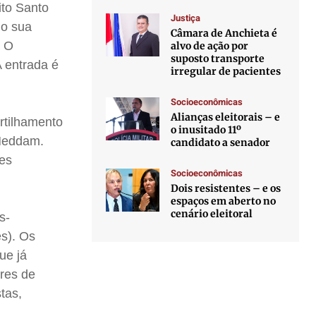
ito Santo
Justiça
do sua
Câmara de Anchieta é
. O
alvo de ação por
suposto transporte
A entrada é
irregular de pacientes
Socioeconômicas
Alianças eleitorais – e
rtilhamento
o inusitado 11º
 Neddam.
candidato a senador
ões
Socioeconômicas
Dois resistentes – e os
espaços em aberto no
cenário eleitoral
s-
s). Os
ue já
ores de
tas,