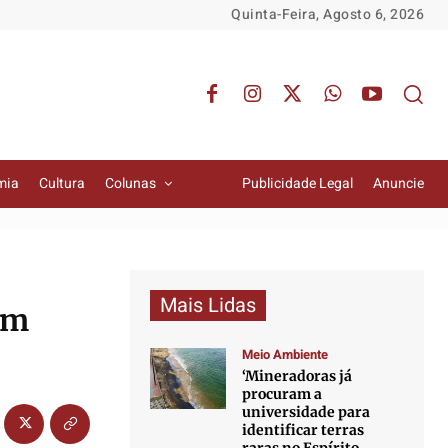
Quinta-Feira, Agosto 6, 2026
mia
Cultura
Colunas
Publicidade Legal
Anuncie
Mais Lidas
am
Meio Ambiente
‘Mineradoras já
procuram a
universidade para
identificar terras