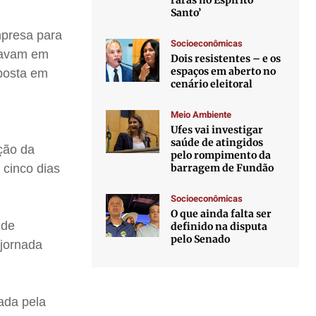
raras no Espírito
Santo’
mpresa para
Socioeconômicas
stavam em
Dois resistentes – e os
espaços em aberto no
oposta em
cenário eleitoral
Meio Ambiente
Ufes vai investigar
saúde de atingidos
ção da
pelo rompimento da
barragem de Fundão
 cinco dias
Socioeconômicas
O que ainda falta ser
 de
definido na disputa
pelo Senado
jornada
vada pela