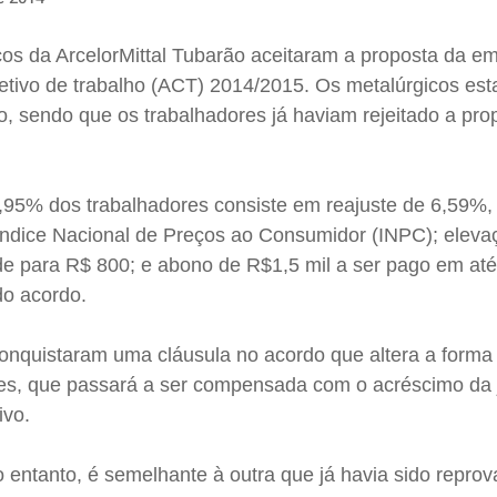
cos da ArcelorMittal Tubarão aceitaram a proposta da e
etivo de trabalho (ACT) 2014/2015. Os metalúrgicos e
 sendo que os trabalhadores já haviam rejeitado a pr
,95% dos trabalhadores consiste em reajuste de 6,59%,
o Índice Nacional de Preços ao Consumidor (INPC); eleva
de para R$ 800; e abono de R$1,5 mil a ser pago em até
 do acordo.
nquistaram uma cláusula no acordo que altera a forma
s, que passará a ser compensada com o acréscimo da 
ivo.
no entanto, é semelhante à outra que já havia sido repro