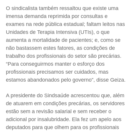
Quem Somos
Quem Somos
Quem Somos
Quem Somos
O sindicalista também ressaltou que existe uma
Expediente
Expediente
Expediente
Expediente
imensa demanda reprimida por consultas e
Contato
Contato
Contato
Contato
exames na rede pública estadual; faltam leitos nas
Anuncie
Anuncie
Anuncie
Anuncie
Unidades de Terapia Intensiva (UTIs), o que
aumenta a mortalidade de pacientes; e, como se
não bastassem estes fatores, as condições de
Termos de Uso
Termos de Uso
Termos de Uso
Termos de Uso
trabalho dos profissionais do setor são precárias.
Privacidade
Privacidade
Privacidade
Privacidade
“Para conseguirmos manter o esforço dos
profissionais precisamos ser cuidados, mas
estamos abandonados pelo governo”, disse Geiza.
A presidente do Sindsaúde acrescentou que, além
de atuarem em condições precárias, os servidores
estão sem a revisão salarial e sem receber o
adicional por insalubridade. Ela fez um apelo aos
deputados para que olhem para os profissionais