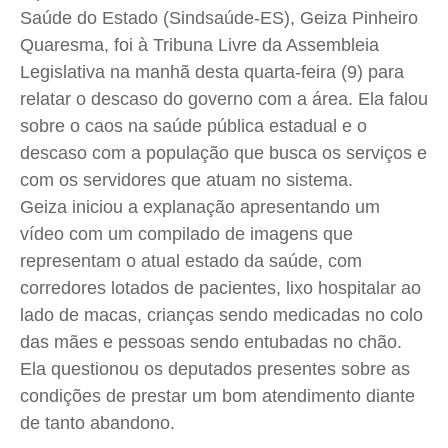
Saúde do Estado (Sindsaúde-ES), Geiza Pinheiro
Saúde
Saúde
Saúde
Saúde
Quaresma, foi à Tribuna Livre da Assembleia
Cidades
Cidades
Cidades
Cidades
Legislativa na manhã desta quarta-feira (9) para
Direitos
Direitos
Direitos
Direitos
relatar o descaso do governo com a área. Ela falou
Economia
Economia
Economia
Economia
sobre o caos na saúde pública estadual e o
Cultura
Cultura
Cultura
Cultura
descaso com a população que busca os serviços e
Colunas
Colunas
Colunas
Colunas
com os servidores que atuam no sistema.
Geiza iniciou a explanação apresentando um
Caetano Roque
Caetano Roque
Caetano Roque
Caetano Roque
vídeo com um compilado de imagens que
Gustavo Bastos
Gustavo Bastos
Gustavo Bastos
Gustavo Bastos
representam o atual estado da saúde, com
Jr Mignone (in memorian)
Jr Mignone (in memorian)
Jr Mignone (in memorian)
Jr Mignone (in memorian)
corredores lotados de pacientes, lixo hospitalar ao
Wanda Sily
Wanda Sily
Wanda Sily
Wanda Sily
lado de macas, crianças sendo medicadas no colo
das mães e pessoas sendo entubadas no chão.
Publicidade Legal
Publicidade Legal
Publicidade Legal
Publicidade Legal
Ela questionou os deputados presentes sobre as
condições de prestar um bom atendimento diante
Anuncie
Anuncie
Anuncie
Anuncie
de tanto abandono.