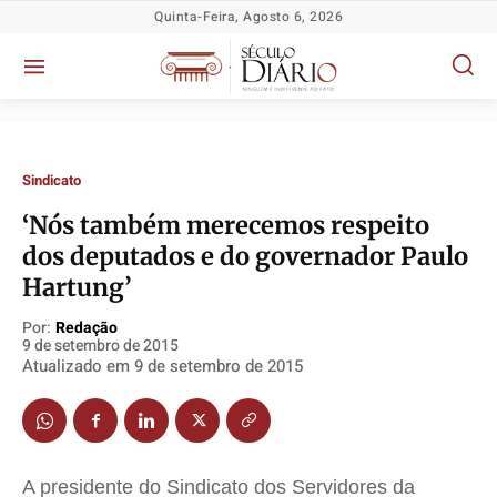
Quinta-Feira, Agosto 6, 2026
Sindicato
‘Nós também merecemos respeito
dos deputados e do governador Paulo
Hartung’
Política
Política
Política
Política
Socioeconômicas
Socioeconômicas
Socioeconômicas
Socioeconômicas
Por:
Redação
9 de setembro de 2015
TV Século
TV Século
TV Século
TV Século
Atualizado em
9 de setembro de 2015
Justiça
Justiça
Justiça
Justiça
Educação
Educação
Educação
Educação
Segurança
Segurança
Segurança
Segurança
A presidente do Sindicato dos Servidores da
Meio Ambiente
Meio Ambiente
Meio Ambiente
Meio Ambiente