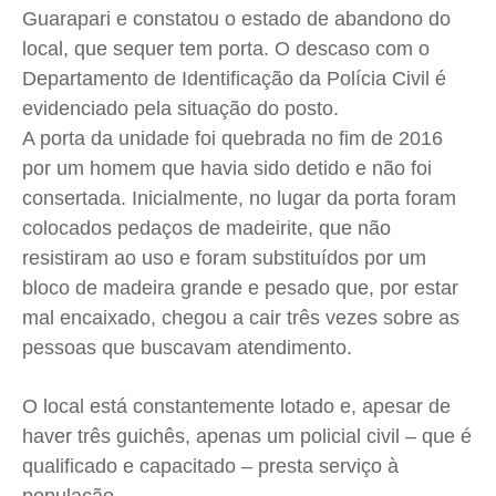
Cidades
Cidades
Cidades
Cidades
Guarapari e constatou o estado de abandono do
Direitos
Direitos
Direitos
Direitos
local, que sequer tem porta. O descaso com o
Economia
Economia
Economia
Economia
Departamento de Identificação da Polícia Civil é
evidenciado pela situação do posto.
Cultura
Cultura
Cultura
Cultura
A porta da unidade foi quebrada no fim de 2016
Colunas
Colunas
Colunas
Colunas
por um homem que havia sido detido e não foi
Caetano Roque
Caetano Roque
Caetano Roque
Caetano Roque
consertada. Inicialmente, no lugar da porta foram
Gustavo Bastos
Gustavo Bastos
Gustavo Bastos
Gustavo Bastos
colocados pedaços de madeirite, que não
Jr Mignone (in memorian)
Jr Mignone (in memorian)
Jr Mignone (in memorian)
Jr Mignone (in memorian)
resistiram ao uso e foram substituídos por um
Wanda Sily
Wanda Sily
Wanda Sily
Wanda Sily
bloco de madeira grande e pesado que, por estar
mal encaixado, chegou a cair três vezes sobre as
pessoas que buscavam atendimento.
Publicidade Legal
Publicidade Legal
Publicidade Legal
Publicidade Legal
Anuncie
Anuncie
Anuncie
Anuncie
O local está constantemente lotado e, apesar de
haver três guichês, apenas um policial civil – que é
Quem Somos
Quem Somos
Quem Somos
Quem Somos
qualificado e capacitado – presta serviço à
Expediente
Expediente
Expediente
Expediente