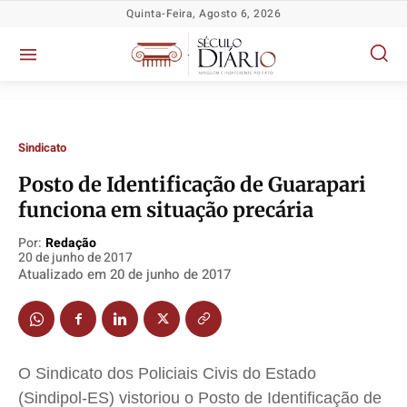
Quinta-Feira, Agosto 6, 2026
Sindicato
Posto de Identificação de Guarapari
Política
Política
Política
Política
funciona em situação precária
Socioeconômicas
Socioeconômicas
Socioeconômicas
Socioeconômicas
Por:
Redação
TV Século
TV Século
TV Século
TV Século
20 de junho de 2017
Atualizado em
20 de junho de 2017
Justiça
Justiça
Justiça
Justiça
Educação
Educação
Educação
Educação
Segurança
Segurança
Segurança
Segurança
Meio Ambiente
Meio Ambiente
Meio Ambiente
Meio Ambiente
O Sindicato dos Policiais Civis do Estado
Saúde
Saúde
Saúde
Saúde
(Sindipol-ES) vistoriou o Posto de Identificação de