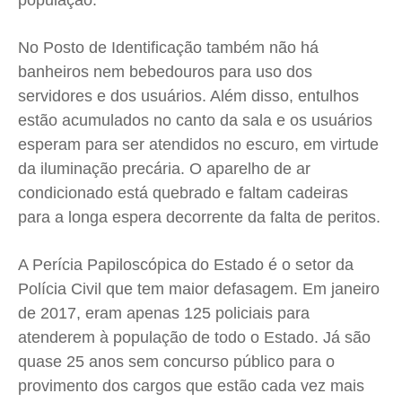
população.
Contato
Contato
Contato
Contato
No Posto de Identificação também não há
Anuncie
Anuncie
Anuncie
Anuncie
banheiros nem bebedouros para uso dos
servidores e dos usuários. Além disso, entulhos
Termos de Uso
Termos de Uso
Termos de Uso
Termos de Uso
estão acumulados no canto da sala e os usuários
Privacidade
Privacidade
Privacidade
Privacidade
esperam para ser atendidos no escuro, em virtude
da iluminação precária. O aparelho de ar
condicionado está quebrado e faltam cadeiras
para a longa espera decorrente da falta de peritos.
A Perícia Papiloscópica do Estado é o setor da
Polícia Civil que tem maior defasagem. Em janeiro
de 2017, eram apenas 125 policiais para
atenderem à população de todo o Estado. Já são
quase 25 anos sem concurso público para o
provimento dos cargos que estão cada vez mais