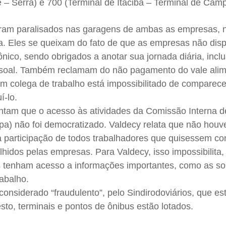
– Serra) e 700 (Terminal de Itacibá – Terminal de Cam
ram paralisados nas garagens de ambas as empresas, n
a. Eles se queixam do fato de que as empresas não disp
nico, sendo obrigados a anotar sua jornada diária, inclu
essoal. Também reclamam do não pagamento do vale ali
m colega de trabalho está impossibilitado de comparece
í-lo.
tam que o acesso às atividades da Comissão Interna d
pa) não foi democratizado. Valdecy relata que não houv
 a participação de todos trabalhadores que quisessem c
lhidos pelas empresas. Para Valdecy, isso impossibilita,
s tenham acesso a informações importantes, como as so
abalho.
considerado “fraudulento”, pelo Sindirodoviários, que est
sto, terminais e pontos de ônibus estão lotados.