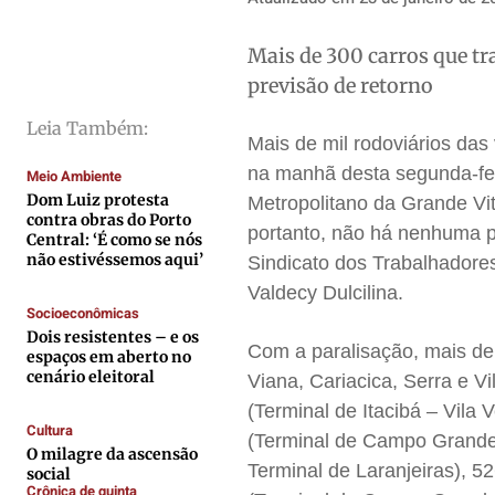
Direitos
Direitos
Direitos
Direitos
Economia
Economia
Economia
Economia
Mais de 300 carros que t
Cultura
Cultura
Cultura
Cultura
previsão de retorno
Colunas
Colunas
Colunas
Colunas
Leia Também:
Mais de mil rodoviários das
Caetano Roque
Caetano Roque
Caetano Roque
Caetano Roque
na manhã desta segunda-fei
Meio Ambiente
Gustavo Bastos
Gustavo Bastos
Gustavo Bastos
Gustavo Bastos
Dom Luiz protesta
Metropolitano da Grande Vi
Jr Mignone (in memorian)
Jr Mignone (in memorian)
Jr Mignone (in memorian)
Jr Mignone (in memorian)
contra obras do Porto
portanto, não há nenhuma pr
Central: ‘É como se nós
Wanda Sily
Wanda Sily
Wanda Sily
Wanda Sily
não estivéssemos aqui’
Sindicato dos Trabalhadores
Valdecy Dulcilina.
Socioeconômicas
Publicidade Legal
Publicidade Legal
Publicidade Legal
Publicidade Legal
Dois resistentes – e os
Com a paralisação, mais de
espaços em aberto no
Anuncie
Anuncie
Anuncie
Anuncie
cenário eleitoral
Viana, Cariacica, Serra e Vi
(Terminal de Itacibá – Vila 
Quem Somos
Quem Somos
Quem Somos
Quem Somos
Cultura
(Terminal de Campo Grande
O milagre da ascensão
Expediente
Expediente
Expediente
Expediente
Terminal de Laranjeiras), 5
social
Crônica de quinta
Contato
Contato
Contato
Contato