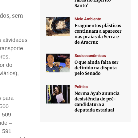
raras no Espírito
Santo’
ados, sem
Meio Ambiente
Fragmentos plásticos
continuam a aparecer
nas praias da Serra e
 atividades
de Aracruz
ransporte
Socioeconômicas
res,
O que ainda falta ser
or do
definido na disputa
iários),
pelo Senado
Política
Norma Ayub anuncia
s para
desistência de pré-
candidatura a
 500
deputada estadual
, 509
nde –
, 591