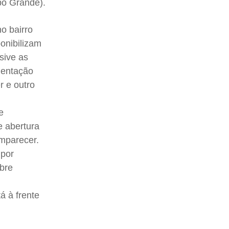
po Grande).
o bairro
onibilizam
sive as
mentação
r e outro
e
e abertura
omparecer.
 por
bre
á à frente