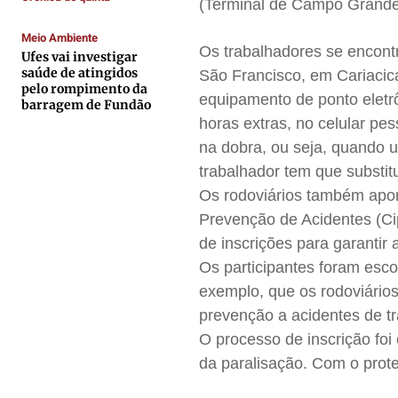
(Terminal de Campo Grande 
Anuncie
Anuncie
Anuncie
Anuncie
Meio Ambiente
Os trabalhadores se encont
Ufes vai investigar
saúde de atingidos
São Francisco, em Cariacic
Termos de Uso
Termos de Uso
Termos de Uso
Termos de Uso
pelo rompimento da
equipamento de ponto eletrô
barragem de Fundão
Privacidade
Privacidade
Privacidade
Privacidade
horas extras, no celular p
na dobra, ou seja, quando u
trabalhador tem que substitu
Os rodoviários também apon
Prevenção de Acidentes (Ci
de inscrições para garantir
Os participantes foram esco
exemplo, que os rodoviário
prevenção a acidentes de tr
O processo de inscrição foi 
da paralisação. Com o prote