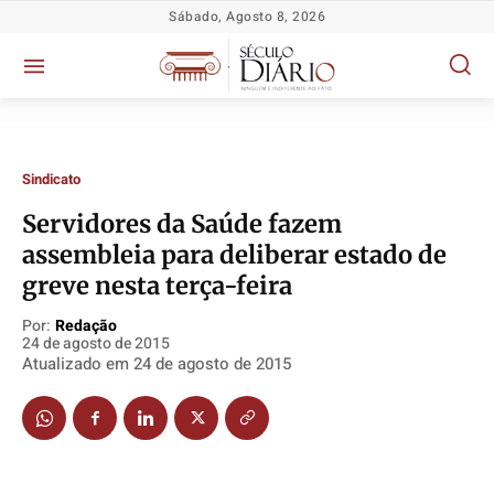
Sábado, Agosto 8, 2026
Sindicato
Servidores da Saúde fazem
Política
Política
Política
Política
assembleia para deliberar estado de
Socioeconômicas
Socioeconômicas
Socioeconômicas
Socioeconômicas
greve nesta terça-feira
TV Século
TV Século
TV Século
TV Século
Por:
Redação
Justiça
Justiça
Justiça
Justiça
24 de agosto de 2015
Atualizado em
24 de agosto de 2015
Educação
Educação
Educação
Educação
Segurança
Segurança
Segurança
Segurança
Meio Ambiente
Meio Ambiente
Meio Ambiente
Meio Ambiente
Saúde
Saúde
Saúde
Saúde