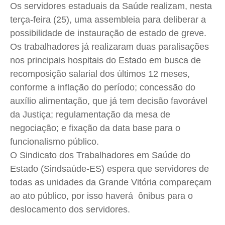
Cidades
Cidades
Cidades
Cidades
Os servidores estaduais da Saúde realizam, nesta
terça-feira (25), uma assembleia para deliberar a
Direitos
Direitos
Direitos
Direitos
possibilidade de instauração de estado de greve.
Economia
Economia
Economia
Economia
Os trabalhadores já realizaram duas paralisações
Cultura
Cultura
Cultura
Cultura
nos principais hospitais do Estado em busca de
Colunas
Colunas
Colunas
Colunas
recomposição salarial dos últimos 12 meses,
Caetano Roque
Caetano Roque
Caetano Roque
Caetano Roque
conforme a inflação do período; concessão do
Gustavo Bastos
Gustavo Bastos
Gustavo Bastos
Gustavo Bastos
auxílio alimentação, que já tem decisão favorável
Jr Mignone (in memorian)
Jr Mignone (in memorian)
Jr Mignone (in memorian)
Jr Mignone (in memorian)
da Justiça; regulamentação da mesa de
negociação; e fixação da data base para o
Wanda Sily
Wanda Sily
Wanda Sily
Wanda Sily
funcionalismo público.
O Sindicato dos Trabalhadores em Saúde do
Publicidade Legal
Publicidade Legal
Publicidade Legal
Publicidade Legal
Estado (Sindsaúde-ES) espera que servidores de
Anuncie
Anuncie
Anuncie
Anuncie
todas as unidades da Grande Vitória compareçam
ao ato público, por isso haverá ônibus para o
Quem Somos
Quem Somos
Quem Somos
Quem Somos
deslocamento dos servidores.
Expediente
Expediente
Expediente
Expediente