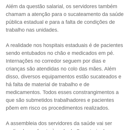
Além da questão salarial, os servidores também
Contato
Contato
Contato
Contato
chamam a atenção para o sucateamento da saúde
Anuncie
Anuncie
Anuncie
Anuncie
pública estadual e para a falta de condições de
trabalho nas unidades.
Termos de Uso
Termos de Uso
Termos de Uso
Termos de Uso
Privacidade
Privacidade
Privacidade
Privacidade
A realidade nos hospitais estaduais é de pacientes
sendo entubados no chão e medicados em pé.
Internações no corredor seguem por dias e
crianças são atendidas no colo das mães. Além
disso, diversos equipamentos estão sucateados e
há falta de material de trabalho e de
medicamentos. Todos esses constrangimentos a
que são submetidos trabalhadores e pacientes
põem em risco os procedimentos realizados.
A assembleia dos servidores da saúde vai ser