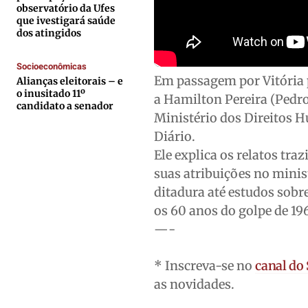
Contato
Contato
Contato
Contato
observatório da Ufes
que ivestigará saúde
Anuncie
Anuncie
Anuncie
Anuncie
dos atingidos
Socioeconômicas
Termos de Uso
Termos de Uso
Termos de Uso
Termos de Uso
Em passagem por Vitória 
Alianças eleitorais – e
Privacidade
Privacidade
Privacidade
Privacidade
o inusitado 11º
a Hamilton Pereira (Pedro
candidato a senador
Ministério dos Direitos H
Diário.
Ele explica os relatos tra
suas atribuições no minis
ditadura até estudos sob
os 60 anos do golpe de 196
—-
* Inscreva-se no
canal do
as novidades.