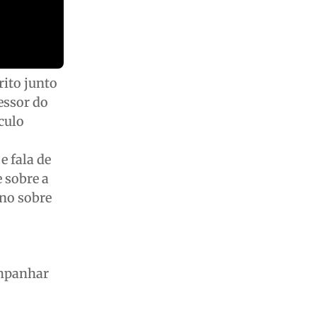
crito junto
essor do
culo
e fala de
 sobre a
rno sobre
ompanhar