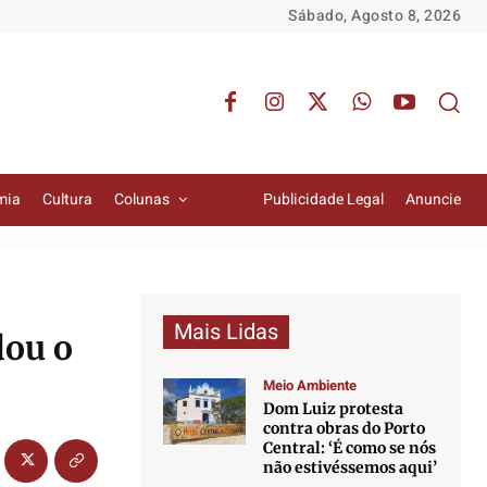
Sábado, Agosto 8, 2026
mia
Cultura
Colunas
Publicidade Legal
Anuncie
Mais Lidas
dou o
Meio Ambiente
Dom Luiz protesta
contra obras do Porto
Central: ‘É como se nós
não estivéssemos aqui’