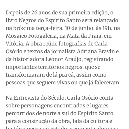
Cidades
Cidades
Cidades
Cidades
Direitos
Direitos
Direitos
Direitos
Depois de 26 anos de sua primeira edição, o
livro Negros do Espírito Santo será relançado
Economia
Economia
Economia
Economia
na próxima terça-feira, 10 de junho, às 19h, na
Cultura
Cultura
Cultura
Cultura
Mosaico Fotogaleria, na Mata da Praia, em
Colunas
Colunas
Colunas
Colunas
Vitória. A obra reúne fotografias de Carla
Caetano Roque
Caetano Roque
Caetano Roque
Caetano Roque
Osório e textos da jornalista Adriana Bravin e
Gustavo Bastos
Gustavo Bastos
Gustavo Bastos
Gustavo Bastos
da historiadora Leonor Araújo, registrando
Jr Mignone (in memorian)
Jr Mignone (in memorian)
Jr Mignone (in memorian)
Jr Mignone (in memorian)
importantes territórios negros, que se
Wanda Sily
Wanda Sily
Wanda Sily
Wanda Sily
transformaram de lá pra cá, assim como
pessoas que seguem vivas ou que já faleceram.
Publicidade Legal
Publicidade Legal
Publicidade Legal
Publicidade Legal
Na Entrevista do Século, Carla Osório conta
Anuncie
Anuncie
Anuncie
Anuncie
sobre personagens encontrados e lugares
percorridos de norte a sul do Espírito Santo
Quem Somos
Quem Somos
Quem Somos
Quem Somos
para a construção da obra, fala da cultura e
Expediente
Expediente
Expediente
Expediente
história negra no Estado, e comenta algumas