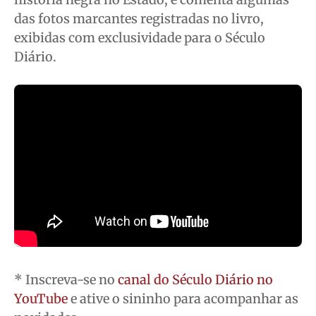
das fotos marcantes registradas no livro,
Contato
Contato
Contato
Contato
exibidas com exclusividade para o Século
Anuncie
Anuncie
Anuncie
Anuncie
Diário.
Termos de Uso
Termos de Uso
Termos de Uso
Termos de Uso
Privacidade
Privacidade
Privacidade
Privacidade
* Inscreva-se no
canal do Século Diário no
YouTube
e ative o sininho para acompanhar as