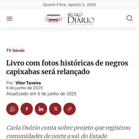
Quarta-Feira, Agosto 5, 2026
TV Século
Livro com fotos históricas de negros
Política
Política
Política
Política
capixabas será relançado
Socioeconômicas
Socioeconômicas
Socioeconômicas
Socioeconômicas
Por:
Vitor Taveira
TV Século
TV Século
TV Século
TV Século
6 de junho de 2025
Atualizado em
6 de junho de 2025
Justiça
Justiça
Justiça
Justiça
Educação
Educação
Educação
Educação
Segurança
Segurança
Segurança
Segurança
Meio Ambiente
Meio Ambiente
Meio Ambiente
Meio Ambiente
Carla Osório conta sobre projeto que registrou
Saúde
Saúde
Saúde
Saúde
comunidades de norte a
sul
do Estado