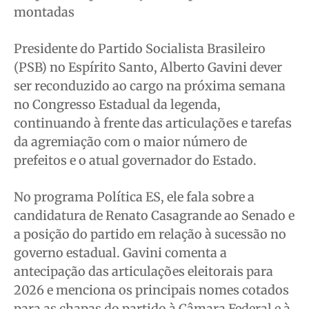
Cidades
Cidades
Cidades
Cidades
montadas
Direitos
Direitos
Direitos
Direitos
Economia
Economia
Economia
Economia
Presidente do Partido Socialista Brasileiro
(PSB) no Espírito Santo, Alberto Gavini dever
Cultura
Cultura
Cultura
Cultura
ser reconduzido ao cargo na próxima semana
Colunas
Colunas
Colunas
Colunas
no Congresso Estadual da legenda,
Caetano Roque
Caetano Roque
Caetano Roque
Caetano Roque
continuando à frente das articulações e tarefas
Gustavo Bastos
Gustavo Bastos
Gustavo Bastos
Gustavo Bastos
da agremiação com o maior número de
Jr Mignone (in memorian)
Jr Mignone (in memorian)
Jr Mignone (in memorian)
Jr Mignone (in memorian)
prefeitos e o atual governador do Estado.
Wanda Sily
Wanda Sily
Wanda Sily
Wanda Sily
No programa Política ES, ele fala sobre a
candidatura de Renato Casagrande ao Senado e
Publicidade Legal
Publicidade Legal
Publicidade Legal
Publicidade Legal
a posição do partido em relação à sucessão no
Anuncie
Anuncie
Anuncie
Anuncie
governo estadual. Gavini comenta a
antecipação das articulações eleitorais para
Quem Somos
Quem Somos
Quem Somos
Quem Somos
2026 e menciona os principais nomes cotados
Expediente
Expediente
Expediente
Expediente
para as chapas do partido à Câmara Federal e à