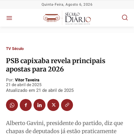
Quinta-Feira, Agosto 6, 2026
TV Século
PSB capixaba revela principais
Política
Política
Política
Política
apostas para 2026
Socioeconômicas
Socioeconômicas
Socioeconômicas
Socioeconômicas
Por:
Vitor Taveira
TV Século
TV Século
TV Século
TV Século
21 de abril de 2025
Atualizado em
21 de abril de 2025
Justiça
Justiça
Justiça
Justiça
Educação
Educação
Educação
Educação
Segurança
Segurança
Segurança
Segurança
Meio Ambiente
Meio Ambiente
Meio Ambiente
Meio Ambiente
Alberto Gavini, presidente do partido, diz que
Saúde
Saúde
Saúde
Saúde
chapas de deputados já estão praticamente