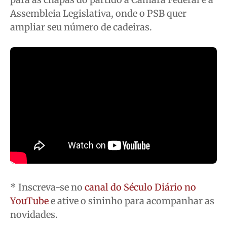
Assembleia Legislativa, onde o PSB quer
Contato
Contato
Contato
Contato
ampliar seu número de cadeiras.
Anuncie
Anuncie
Anuncie
Anuncie
Termos de Uso
Termos de Uso
Termos de Uso
Termos de Uso
Privacidade
Privacidade
Privacidade
Privacidade
* Inscreva-se no
canal do Século Diário no
YouTube
e ative o sininho para acompanhar as
novidades.