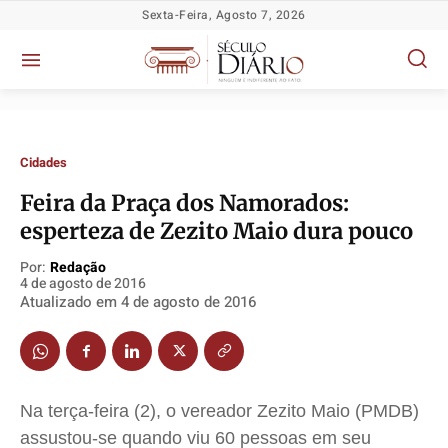
Sexta-Feira, Agosto 7, 2026
Cidades
Feira da Praça dos Namorados:
Política
Política
Política
Política
esperteza de Zezito Maio dura pouco
Socioeconômicas
Socioeconômicas
Socioeconômicas
Socioeconômicas
Por:
Redação
TV Século
TV Século
TV Século
TV Século
4 de agosto de 2016
Atualizado em
4 de agosto de 2016
Justiça
Justiça
Justiça
Justiça
Educação
Educação
Educação
Educação
Segurança
Segurança
Segurança
Segurança
Meio Ambiente
Meio Ambiente
Meio Ambiente
Meio Ambiente
Na terça-feira (2), o vereador Zezito Maio (PMDB)
Saúde
Saúde
Saúde
Saúde
assustou-se quando viu 60 pessoas em seu