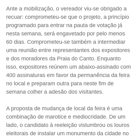
Expediente
Expediente
Expediente
Expediente
Ante a mobilização, o vereador viu-se obrigado a
Contato
Contato
Contato
Contato
recuar: comprometeu-se que o projeto, a princípio
Anuncie
Anuncie
Anuncie
Anuncie
programado para entrar na pauta de votação já
nesta semana, será engavetado por pelo menos
Termos de Uso
Termos de Uso
Termos de Uso
Termos de Uso
60 dias. Comprometeu-se também a intermediar
Privacidade
Privacidade
Privacidade
Privacidade
uma reunião entre representantes dos expositores
e dos moradores da Praia do Canto. Enquanto
isso, expositores reúnem um abaixo-assinado com
400 assinaturas em favor da permanência da feira
no local e preparam outra para neste fim de
semana colher a adesão dos visitantes.
A proposta de mudança de local da feira é uma
combinação de marotice e mediocridade. De um
lado, o candidato à reeleição vislumbrou os louros
eleitorais de instalar um monumento da cidade no