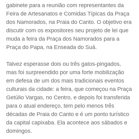
Cidades
Cidades
Cidades
Cidades
gabinete para a reunião com representantes da
Feira de Artesanatos e Comidas Típicas da Praça
Direitos
Direitos
Direitos
Direitos
dos Namorados, na Praia do Canto. O objetivo era
Economia
Economia
Economia
Economia
discutir com os expositores seu projeto de lei que
Cultura
Cultura
Cultura
Cultura
muda a feira da Praça dos Namorados para a
Colunas
Colunas
Colunas
Colunas
Praça do Papa, na Enseada do Suá.
Caetano Roque
Caetano Roque
Caetano Roque
Caetano Roque
Gustavo Bastos
Gustavo Bastos
Gustavo Bastos
Gustavo Bastos
Talvez esperasse dois ou três gatos-pingados,
mas foi surpreendido por uma forte mobilização
Jr Mignone (in memorian)
Jr Mignone (in memorian)
Jr Mignone (in memorian)
Jr Mignone (in memorian)
em defesa de um dos mais tradicionais eventos
Wanda Sily
Wanda Sily
Wanda Sily
Wanda Sily
culturais da cidade: a feira, que começou na Praça
Getúlio Vargas, no Centro, e depois foi transferida
Publicidade Legal
Publicidade Legal
Publicidade Legal
Publicidade Legal
para o atual endereço, tem pelo menos três
Anuncie
Anuncie
Anuncie
Anuncie
décadas de Praia do Canto e é um ponto turístico
da capital capixaba. Ela acontece aos sábados e
Quem Somos
Quem Somos
Quem Somos
Quem Somos
domingos.