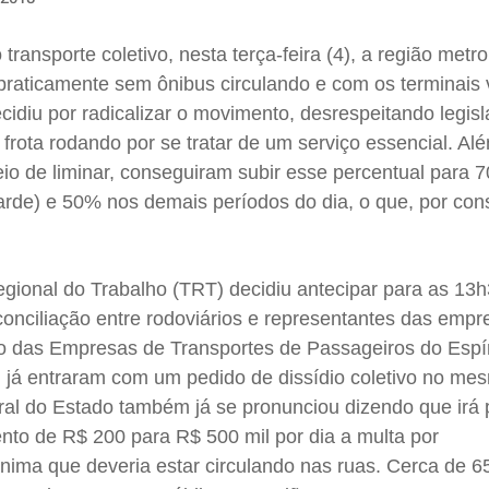
ransporte coletivo, nesta terça-feira (4), a região metr
raticamente sem ônibus circulando e com os terminais 
ecidiu por radicalizar o movimento, desrespeitando legis
rota rodando por se tratar de um serviço essencial. Alé
io de liminar, conseguiram subir esse percentual para 
tarde) e 50% nos demais períodos do dia, o que, por co
Regional do Trabalho (TRT) decidiu antecipar para as 13
e conciliação entre rodoviários e representantes das emp
o das Empresas de Transportes de Passageiros do Espír
, já entraram com um pedido de dissídio coletivo no me
ral do Estado também já se pronunciou dizendo que irá 
nto de R$ 200 para R$ 500 mil por dia a multa por
nima que deveria estar circulando nas ruas. Cerca de 6