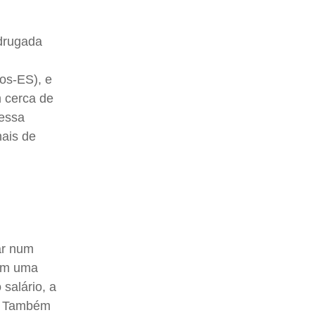
adrugada
ios-ES), e
m cerca de
Dessa
nais de
ar num
ram uma
 salário, a
). Também