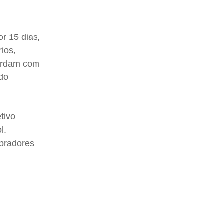
r 15 dias,
ios,
cordam com
 do
tivo
l.
obradores