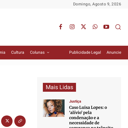
Domingo, Agosto 9, 2026
mia
Cultura
Colunas
Publicidade Legal
Anuncie
Mais Lidas
Justiça
Caso Luisa Lopes: o
‘alívio’ pela
condenação e a
necessidade de