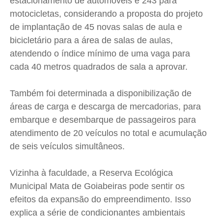
estacionamento de automóveis e 243 para
Expediente
Expediente
Expediente
Expediente
motocicletas, considerando a proposta do projeto
Contato
Contato
Contato
Contato
de implantação de 45 novas salas de aula e
Anuncie
Anuncie
Anuncie
Anuncie
bicicletário para a área de salas de aulas,
atendendo o índice mínimo de uma vaga para
Termos de Uso
Termos de Uso
Termos de Uso
Termos de Uso
cada 40 metros quadrados de sala a aprovar.
Privacidade
Privacidade
Privacidade
Privacidade
Também foi determinada a disponibilização de
áreas de carga e descarga de mercadorias, para
embarque e desembarque de passageiros para
atendimento de 20 veículos no total e acumulação
de seis veículos simultâneos.
Vizinha à faculdade, a Reserva Ecológica
Municipal Mata de Goiabeiras pode sentir os
efeitos da expansão do empreendimento. Isso
explica a série de condicionantes ambientais