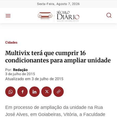
Sexta-Feira, Agosto 7, 2026
Cidades
Multivix terá que cumprir 16
condicionantes para ampliar unidade
Política
Política
Política
Política
Socioeconômicas
Socioeconômicas
Socioeconômicas
Socioeconômicas
Por:
Redação
3 de julho de 2015
TV Século
TV Século
TV Século
TV Século
Atualizado em
3 de julho de 2015
Justiça
Justiça
Justiça
Justiça
Educação
Educação
Educação
Educação
Segurança
Segurança
Segurança
Segurança
Meio Ambiente
Meio Ambiente
Meio Ambiente
Meio Ambiente
Em processo de ampliação da unidade na Rua
José Alves, em Goiabeiras, Vitória, a Faculdade
Saúde
Saúde
Saúde
Saúde