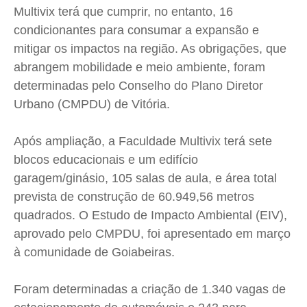
Multivix
terá que cumprir, no entanto, 16
Cidades
Cidades
Cidades
Cidades
condicionantes para consumar a expansão e
Direitos
Direitos
Direitos
Direitos
mitigar os impactos na região. As obrigações, que
Economia
Economia
Economia
Economia
abrangem mobilidade e meio ambiente, foram
Cultura
Cultura
Cultura
Cultura
determinadas pelo Conselho do Plano Diretor
Colunas
Colunas
Colunas
Colunas
Urbano (
CMPDU
) de Vitória.
Caetano Roque
Caetano Roque
Caetano Roque
Caetano Roque
Após ampliação, a Faculdade
Multivix
terá sete
Gustavo Bastos
Gustavo Bastos
Gustavo Bastos
Gustavo Bastos
blocos educacionais e um edifício
Jr Mignone (in memorian)
Jr Mignone (in memorian)
Jr Mignone (in memorian)
Jr Mignone (in memorian)
garagem/ginásio, 105 salas de aula, e área total
Wanda Sily
Wanda Sily
Wanda Sily
Wanda Sily
prevista de construção de 60.949,56 metros
quadrados. O Estudo de Impacto Ambiental (
EIV
),
Publicidade Legal
Publicidade Legal
Publicidade Legal
Publicidade Legal
aprovado pelo
CMPDU
, foi apresentado em março
Anuncie
Anuncie
Anuncie
Anuncie
à comunidade de Goiabeiras.
Foram determinadas a criação de 1.340 vagas de
Quem Somos
Quem Somos
Quem Somos
Quem Somos