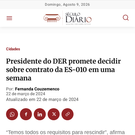
Domingo, Agosto 9, 2026
Cidades
Presidente do DER promete decidir
sobre contrato da ES-010 em uma
semana
Por:
Fernanda Couzemenco
22 de março de 2024
Política
Política
Política
Política
Atualizado em
22 de março de 2024
Socioeconômicas
Socioeconômicas
Socioeconômicas
Socioeconômicas
TV Século
TV Século
TV Século
TV Século
Justiça
Justiça
Justiça
Justiça
“Temos todos os requisitos para rescindir”, afirma
Educação
Educação
Educação
Educação