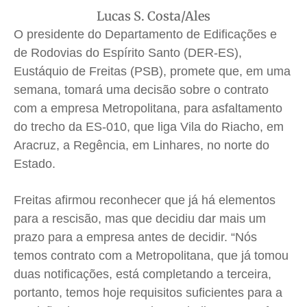
Anuncie
Anuncie
Anuncie
Anuncie
Lucas S. Costa/Ales
O presidente do Departamento de Edificações e
Quem Somos
Quem Somos
Quem Somos
Quem Somos
de Rodovias do Espírito Santo (DER-ES),
Eustáquio de Freitas (PSB), promete que, em uma
Expediente
Expediente
Expediente
Expediente
semana, tomará uma decisão sobre o contrato
Contato
Contato
Contato
Contato
com a empresa Metropolitana, para asfaltamento
Anuncie
Anuncie
Anuncie
Anuncie
do trecho da ES-010, que liga Vila do Riacho, em
Aracruz, a Regência, em Linhares, no norte do
Termos de Uso
Termos de Uso
Termos de Uso
Termos de Uso
Estado.
Privacidade
Privacidade
Privacidade
Privacidade
Freitas afirmou reconhecer que já há elementos
para a rescisão, mas que decidiu dar mais um
prazo para a empresa antes de decidir. “Nós
temos contrato com a Metropolitana, que já tomou
duas notificações, está completando a terceira,
portanto, temos hoje requisitos suficientes para a