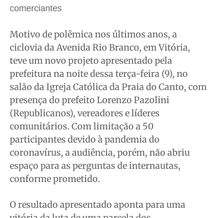
Educação
Educação
Educação
Educação
comerciantes
Segurança
Segurança
Segurança
Segurança
Meio Ambiente
Meio Ambiente
Meio Ambiente
Meio Ambiente
Motivo de polêmica nos últimos anos, a
ciclovia da Avenida Rio Branco, em Vitória,
Saúde
Saúde
Saúde
Saúde
teve um novo projeto apresentado pela
Cidades
Cidades
Cidades
Cidades
prefeitura na noite dessa terça-feira (9), no
Direitos
Direitos
Direitos
Direitos
salão da Igreja Católica da Praia do Canto, com
Economia
Economia
Economia
Economia
presença do prefeito Lorenzo Pazolini
Cultura
Cultura
Cultura
Cultura
(Republicanos), vereadores e líderes
Colunas
Colunas
Colunas
Colunas
comunitários. Com limitação a 50
Caetano Roque
Caetano Roque
Caetano Roque
Caetano Roque
participantes devido à pandemia do
coronavírus, a audiência, porém, não abriu
Gustavo Bastos
Gustavo Bastos
Gustavo Bastos
Gustavo Bastos
espaço para as perguntas de internautas,
Jr Mignone (in memorian)
Jr Mignone (in memorian)
Jr Mignone (in memorian)
Jr Mignone (in memorian)
conforme prometido.
Wanda Sily
Wanda Sily
Wanda Sily
Wanda Sily
O resultado apresentado aponta para uma
Publicidade Legal
Publicidade Legal
Publicidade Legal
Publicidade Legal
vitória da luta de uma parcela dos