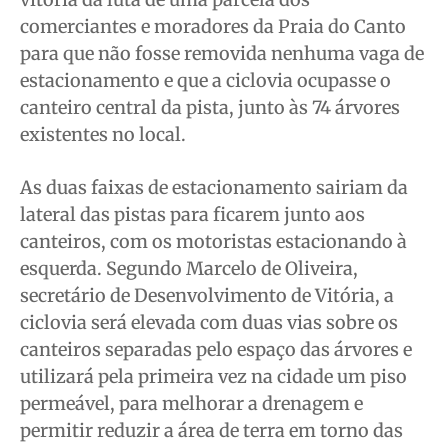
Anuncie
Anuncie
Anuncie
Anuncie
comerciantes e moradores da Praia do Canto
para que não fosse removida nenhuma vaga de
estacionamento e que a ciclovia ocupasse o
Quem Somos
Quem Somos
Quem Somos
Quem Somos
canteiro central da pista, junto às 74 árvores
Expediente
Expediente
Expediente
Expediente
existentes no local.
Contato
Contato
Contato
Contato
Anuncie
Anuncie
Anuncie
Anuncie
As duas faixas de estacionamento sairiam da
lateral das pistas para ficarem junto aos
Termos de Uso
Termos de Uso
Termos de Uso
Termos de Uso
canteiros, com os motoristas estacionando à
esquerda. Segundo Marcelo de Oliveira,
Privacidade
Privacidade
Privacidade
Privacidade
secretário de Desenvolvimento de Vitória, a
ciclovia será elevada com duas vias sobre os
canteiros separadas pelo espaço das árvores e
utilizará pela primeira vez na cidade um piso
permeável, para melhorar a drenagem e
permitir reduzir a área de terra em torno das