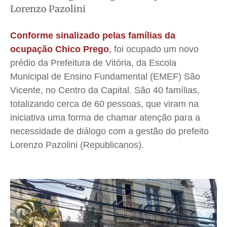
Lorenzo Pazolini
Meio Ambiente
Meio Ambiente
Meio Ambiente
Meio Ambiente
Saúde
Saúde
Saúde
Saúde
Conforme sinalizado pelas famílias da
Cidades
Cidades
Cidades
Cidades
ocupação Chico Prego
,
foi ocupado um novo
Direitos
Direitos
Direitos
Direitos
prédio da Prefeitura de Vitória, da Escola
Municipal de Ensino Fundamental (EMEF) São
Economia
Economia
Economia
Economia
Vicente, no Centro da Capital. São 40 famílias,
Cultura
Cultura
Cultura
Cultura
totalizando cerca de 60 pessoas, que viram na
Colunas
Colunas
Colunas
Colunas
iniciativa uma forma de chamar atenção para a
Caetano Roque
Caetano Roque
Caetano Roque
Caetano Roque
necessidade de diálogo com a gestão do prefeito
Gustavo Bastos
Gustavo Bastos
Gustavo Bastos
Gustavo Bastos
Lorenzo Pazolini (Republicanos).
Jr Mignone (in memorian)
Jr Mignone (in memorian)
Jr Mignone (in memorian)
Jr Mignone (in memorian)
Wanda Sily
Wanda Sily
Wanda Sily
Wanda Sily
Publicidade Legal
Publicidade Legal
Publicidade Legal
Publicidade Legal
Anuncie
Anuncie
Anuncie
Anuncie