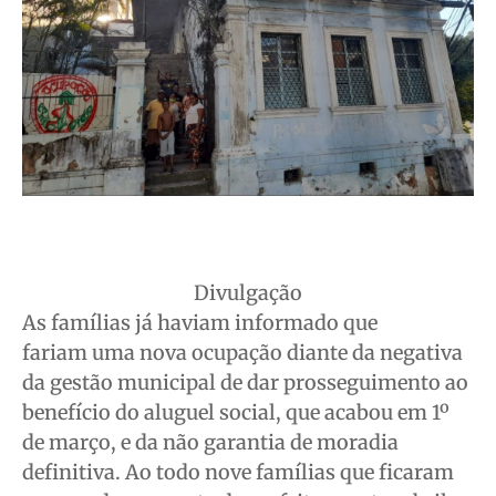
Quem Somos
Quem Somos
Quem Somos
Quem Somos
Expediente
Expediente
Expediente
Expediente
Contato
Contato
Contato
Contato
Anuncie
Anuncie
Anuncie
Anuncie
Termos de Uso
Termos de Uso
Termos de Uso
Termos de Uso
Privacidade
Privacidade
Privacidade
Privacidade
Divulgação
As famílias já haviam informado que
fariam uma nova ocupação diante da negativa
da gestão municipal de dar prosseguimento ao
benefício do aluguel social, que acabou em 1º
de março, e da não garantia de moradia
definitiva. Ao todo nove famílias que ficaram