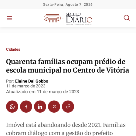
Sexta-Feira, Agosto 7, 2026
Cidades
Quarenta famílias ocupam prédio de
escola municipal no Centro de Vitória
Por:
Elaine Dal Gobbo
11 de março de 2023
Política
Política
Política
Política
Atualizado em
11 de março de 2023
Socioeconômicas
Socioeconômicas
Socioeconômicas
Socioeconômicas
TV Século
TV Século
TV Século
TV Século
Justiça
Justiça
Justiça
Justiça
Imóvel está abandoando desde 2021. Famílias
Educação
Educação
Educação
Educação
cobram diálogo com a gestão do prefeito
Segurança
Segurança
Segurança
Segurança