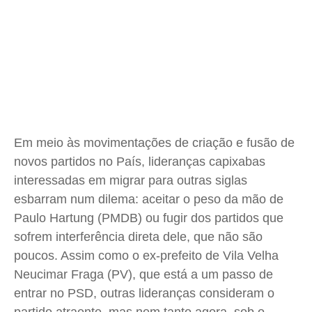
Meio Ambiente
Meio Ambiente
Meio Ambiente
Meio Ambiente
Saúde
Saúde
Saúde
Saúde
Cidades
Cidades
Cidades
Cidades
Direitos
Direitos
Direitos
Direitos
Economia
Economia
Economia
Economia
Cultura
Cultura
Cultura
Cultura
Colunas
Colunas
Colunas
Colunas
Em meio às movimentações de criação e fusão de
Caetano Roque
Caetano Roque
Caetano Roque
Caetano Roque
novos partidos no País, lideranças capixabas
Gustavo Bastos
Gustavo Bastos
Gustavo Bastos
Gustavo Bastos
interessadas em migrar para outras siglas
esbarram num dilema: aceitar o peso da mão de
Jr Mignone (in memorian)
Jr Mignone (in memorian)
Jr Mignone (in memorian)
Jr Mignone (in memorian)
Paulo Hartung (PMDB) ou fugir dos partidos que
Wanda Sily
Wanda Sily
Wanda Sily
Wanda Sily
sofrem interferência direta dele, que não são
poucos. Assim como o ex-prefeito de Vila Velha
Publicidade Legal
Publicidade Legal
Publicidade Legal
Publicidade Legal
Neucimar Fraga (PV), que está a um passo de
Anuncie
Anuncie
Anuncie
Anuncie
entrar no PSD, outras lideranças consideram o