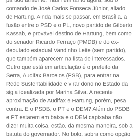
partido atraente, mas nem tanto agora, sob o
comando de José Carlos Fonseca Júnior, aliado
Quem Somos
Quem Somos
Quem Somos
Quem Somos
de Hartung. Ainda mais se passar, em Brasília, a
Expediente
Expediente
Expediente
Expediente
fusão entre o PSD e o PL, novo partido de Gilberto
Contato
Contato
Contato
Contato
Kassab, e provável destino de Hartung, bem como
Anuncie
Anuncie
Anuncie
Anuncie
do senador Ricardo Ferraço (PMDB) e do ex-
deputado estadual Vandinho Leite (sem partido),
Termos de Uso
Termos de Uso
Termos de Uso
Termos de Uso
que também aparecem na lista de interessados.
Privacidade
Privacidade
Privacidade
Privacidade
Outro que está em articulação é o prefeito da
Serra, Audifax Barcelos (PSB), para entrar na
Rede Sustentabilidade e virar dono no Estado da
sigla idealizada por Marina Silva. A recente
aproximação de Audifax e Hartung, porém, pesa
contra. E o PSDB, o PT e o DEM? Além do PSDB
e PT estarem em baixa e o DEM capixaba não
dizer muita coisa, estão, da mesma maneira, sob a
batuta do governador. No bolo, sobra como opção