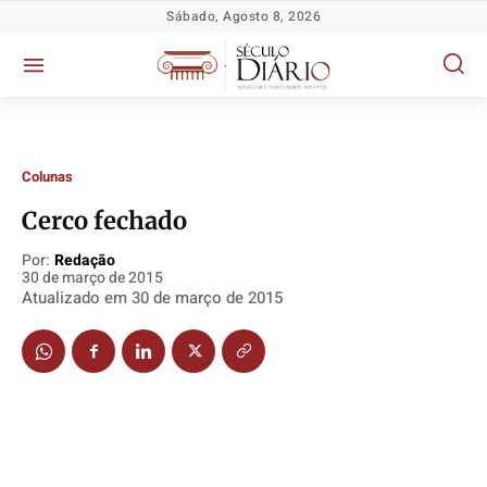
Sábado, Agosto 8, 2026
Colunas
Cerco fechado
Por:
Redação
30 de março de 2015
Atualizado em
30 de março de 2015
Política
Política
Política
Política
Socioeconômicas
Socioeconômicas
Socioeconômicas
Socioeconômicas
TV Século
TV Século
TV Século
TV Século
Justiça
Justiça
Justiça
Justiça
Educação
Educação
Educação
Educação
Segurança
Segurança
Segurança
Segurança