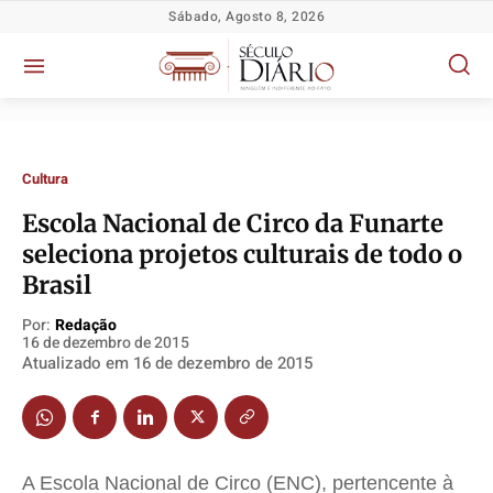
Sábado, Agosto 8, 2026
Cultura
Escola Nacional de Circo da Funarte
Política
Política
Política
Política
seleciona projetos culturais de todo o
Socioeconômicas
Socioeconômicas
Socioeconômicas
Socioeconômicas
Brasil
TV Século
TV Século
TV Século
TV Século
Por:
Redação
Justiça
Justiça
Justiça
Justiça
16 de dezembro de 2015
Atualizado em
16 de dezembro de 2015
Educação
Educação
Educação
Educação
Segurança
Segurança
Segurança
Segurança
Meio Ambiente
Meio Ambiente
Meio Ambiente
Meio Ambiente
Saúde
Saúde
Saúde
Saúde
A Escola Nacional de Circo (
ENC
), pertencente à