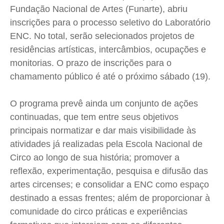
Cidades
Cidades
Cidades
Cidades
Fundação Nacional de Artes (
Funarte
), abriu
Direitos
Direitos
Direitos
Direitos
inscrições para o processo seletivo do Laboratório
Economia
Economia
Economia
Economia
ENC
. No total, serão selecionados projetos de
residências artísticas, intercâmbios, ocupações e
Cultura
Cultura
Cultura
Cultura
monitorias. O prazo de inscrições para o
Colunas
Colunas
Colunas
Colunas
chamamento público é até o próximo sábado (19).
Caetano Roque
Caetano Roque
Caetano Roque
Caetano Roque
Gustavo Bastos
Gustavo Bastos
Gustavo Bastos
Gustavo Bastos
O programa prevê ainda um conjunto de ações
Jr Mignone (in memorian)
Jr Mignone (in memorian)
Jr Mignone (in memorian)
Jr Mignone (in memorian)
continuadas, que tem entre seus objetivos
Wanda Sily
Wanda Sily
Wanda Sily
Wanda Sily
principais normatizar e dar mais visibilidade às
atividades já realizadas pela Escola Nacional de
Circo ao longo de sua história; promover a
Publicidade Legal
Publicidade Legal
Publicidade Legal
Publicidade Legal
reflexão, experimentação, pesquisa e difusão das
Anuncie
Anuncie
Anuncie
Anuncie
artes circenses; e consolidar a
ENC
como espaço
destinado a essas frentes; além de proporcionar à
Quem Somos
Quem Somos
Quem Somos
Quem Somos
comunidade do circo práticas e experiências
Expediente
Expediente
Expediente
Expediente