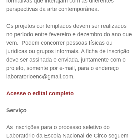
formativas que interajam com as diferentes
Contato
Contato
Contato
Contato
perspectivas da arte contemporânea.
Anuncie
Anuncie
Anuncie
Anuncie
Os projetos contemplados devem ser realizados
no período entre fevereiro e dezembro do ano que
Termos de Uso
Termos de Uso
Termos de Uso
Termos de Uso
vem. Podem concorrer pessoas físicas ou
Privacidade
Privacidade
Privacidade
Privacidade
jurídicas ou grupos informais. A ficha de inscrição
deve ser assinada e enviada, juntamente com o
projeto, somente por e-mail, para o endereço
laboratorioenc@gmail.com
.
Acesse o edital completo
Serviço
As inscrições para o processo seletivo do
Laboratório da Escola Nacional de Circo seguem