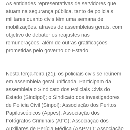
As entidades representativas de servidores que
Saúde
Saúde
Saúde
Saúde
atuam na segurança pública, tanto de policiais
Cidades
Cidades
Cidades
Cidades
militares quanto civis têm uma semana de
Direitos
Direitos
Direitos
Direitos
mobilizações, através de assembleias gerais, com
Economia
Economia
Economia
Economia
objetivo de debater os reajustes nas
Cultura
Cultura
Cultura
Cultura
remunerações, além de outras gratificações
Colunas
Colunas
Colunas
Colunas
prometidas pelo governo do Estado.
Caetano Roque
Caetano Roque
Caetano Roque
Caetano Roque
Gustavo Bastos
Gustavo Bastos
Gustavo Bastos
Gustavo Bastos
Nesta terça-feira (21), os policiais civis se reúnem
Jr Mignone (in memorian)
Jr Mignone (in memorian)
Jr Mignone (in memorian)
Jr Mignone (in memorian)
em assembleia geral unificada. Participam da
Wanda Sily
Wanda Sily
Wanda Sily
Wanda Sily
assembleia o Sindicato dos Policiais Civis do
Estado (Sindipol); o Sindicato dos Investigadores
Publicidade Legal
Publicidade Legal
Publicidade Legal
Publicidade Legal
de Polícia Civil (Sinpol); Associação dos Peritos
Anuncie
Anuncie
Anuncie
Anuncie
Papiloscópicos (Appes); Associação dos
Fotógrafos Criminais (AFC); Associação dos
Auxiliares de Perícia Médica (AAPML); Associação
Quem Somos
Quem Somos
Quem Somos
Quem Somos