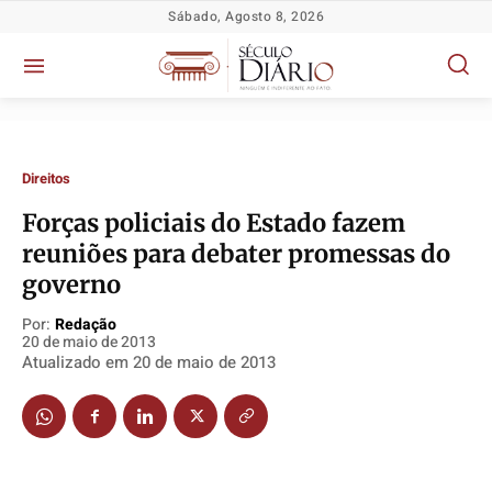
Sábado, Agosto 8, 2026
Direitos
Forças policiais do Estado fazem
reuniões para debater promessas do
Política
Política
Política
Política
governo
Socioeconômicas
Socioeconômicas
Socioeconômicas
Socioeconômicas
Por:
Redação
TV Século
TV Século
TV Século
TV Século
20 de maio de 2013
Atualizado em
20 de maio de 2013
Justiça
Justiça
Justiça
Justiça
Educação
Educação
Educação
Educação
Segurança
Segurança
Segurança
Segurança
Meio Ambiente
Meio Ambiente
Meio Ambiente
Meio Ambiente