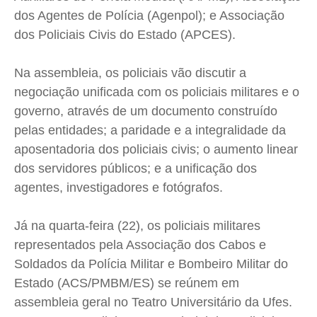
dos Agentes de Polícia (Agenpol); e Associação
Expediente
Expediente
Expediente
Expediente
dos Policiais Civis do Estado (APCES).
Contato
Contato
Contato
Contato
Anuncie
Anuncie
Anuncie
Anuncie
Na assembleia, os policiais vão discutir a
negociação unificada com os policiais militares e o
Termos de Uso
Termos de Uso
Termos de Uso
Termos de Uso
governo, através de um documento construído
pelas entidades; a paridade e a integralidade da
Privacidade
Privacidade
Privacidade
Privacidade
aposentadoria dos policiais civis; o aumento linear
dos servidores públicos; e a unificação dos
agentes, investigadores e fotógrafos.
Já na quarta-feira (22), os policiais militares
representados pela Associação dos Cabos e
Soldados da Polícia Militar e Bombeiro Militar do
Estado (ACS/PMBM/ES) se reúnem em
assembleia geral no Teatro Universitário da Ufes.