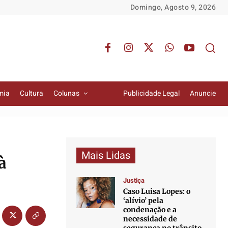
Domingo, Agosto 9, 2026
mia
Cultura
Colunas
Publicidade Legal
Anuncie
Mais Lidas
à
Justiça
Caso Luisa Lopes: o
‘alívio’ pela
condenação e a
necessidade de