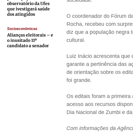
sociedade.
observatório da Ufes
que ivestigará saúde
Anuncie
Anuncie
Anuncie
Anuncie
dos atingidos
O coordenador do Fórum da 
Rocha, recebeu com surpresa
Termos de Uso
Termos de Uso
Termos de Uso
Termos de Uso
Socioeconômicas
diz que a população negra t
Alianças eleitorais – e
Privacidade
Privacidade
Privacidade
Privacidade
cultural.
o inusitado 11º
candidato a senador
Luiz Inácio acrescenta que 
garante a pertinência das aç
de orientação sobre os edit
foi grande.
Os editais foram a primeira
acesso aos recursos dispon
Dia Nacional de Zumbi e d
Com informações da Agênci