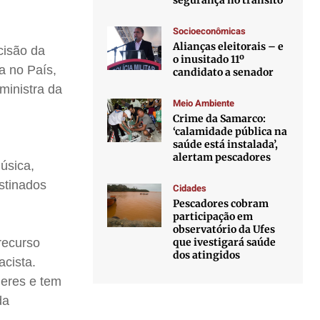
segurança no trânsito
Socioeconômicas
Alianças eleitorais – e
cisão da
o inusitado 11º
a no País,
candidato a senador
ministra da
Meio Ambiente
Crime da Samarco:
‘calamidade pública na
saúde está instalada’,
alertam pescadores
música,
estinados
Cidades
Pescadores cobram
participação em
observatório da Ufes
que ivestigará saúde
recurso
dos atingidos
acista.
heres e tem
da