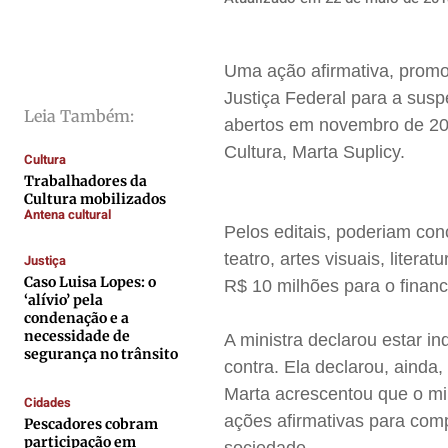
Direitos
Direitos
Direitos
Direitos
Economia
Economia
Economia
Economia
Uma ação afirmativa, promov
Cultura
Cultura
Cultura
Cultura
Justiça Federal para a susp
Colunas
Colunas
Colunas
Colunas
Leia Também:
abertos em novembro de 201
Caetano Roque
Caetano Roque
Caetano Roque
Caetano Roque
Cultura, Marta Suplicy.
Cultura
Gustavo Bastos
Gustavo Bastos
Gustavo Bastos
Gustavo Bastos
Trabalhadores da
Cultura mobilizados
Jr Mignone (in memorian)
Jr Mignone (in memorian)
Jr Mignone (in memorian)
Jr Mignone (in memorian)
Antena cultural
Wanda Sily
Wanda Sily
Wanda Sily
Wanda Sily
Pelos editais, poderiam con
teatro, artes visuais, liter
Justiça
Caso Luisa Lopes: o
R$ 10 milhões para o finan
Publicidade Legal
Publicidade Legal
Publicidade Legal
Publicidade Legal
‘alívio’ pela
condenação e a
Anuncie
Anuncie
Anuncie
Anuncie
necessidade de
A ministra declarou estar i
segurança no trânsito
contra. Ela declarou, ainda,
Quem Somos
Quem Somos
Quem Somos
Quem Somos
Marta acrescentou que o mini
Cidades
Expediente
Expediente
Expediente
Expediente
ações afirmativas para com
Pescadores cobram
participação em
Contato
Contato
Contato
Contato