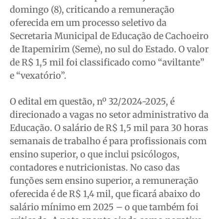
domingo (8), criticando a remuneração
Quem Somos
Quem Somos
Quem Somos
Quem Somos
oferecida em um processo seletivo da
Expediente
Expediente
Expediente
Expediente
Secretaria Municipal de Educação de Cachoeiro
Contato
Contato
Contato
Contato
de Itapemirim (Seme), no sul do Estado. O valor
Anuncie
Anuncie
Anuncie
Anuncie
de R$ 1,5 mil foi classificado como “aviltante”
e “vexatório”.
Termos de Uso
Termos de Uso
Termos de Uso
Termos de Uso
O edital em questão, nº 32/2024-2025, é
Privacidade
Privacidade
Privacidade
Privacidade
direcionado a vagas no setor administrativo da
Educação. O salário de R$ 1,5 mil para 30 horas
semanais de trabalho é para profissionais com
ensino superior, o que inclui psicólogos,
contadores e nutricionistas. No caso das
funções sem ensino superior, a remuneração
oferecida é de R$ 1,4 mil, que ficará abaixo do
salário mínimo em 2025 – o que também foi