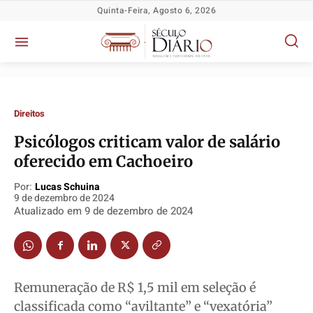
Quinta-Feira, Agosto 6, 2026
Direitos
Psicólogos criticam valor de salário
oferecido em Cachoeiro
Por:
Lucas Schuina
Política
Política
Política
Política
9 de dezembro de 2024
Atualizado em
9 de dezembro de 2024
Socioeconômicas
Socioeconômicas
Socioeconômicas
Socioeconômicas
TV Século
TV Século
TV Século
TV Século
Justiça
Justiça
Justiça
Justiça
Educação
Educação
Educação
Educação
Remuneração de R$ 1,5 mil em seleção é
Segurança
Segurança
Segurança
Segurança
classificada como “aviltante” e “vexatória”