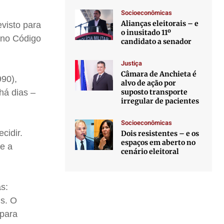
Socioeconômicas
Alianças eleitorais – e
visto para
o inusitado 11º
 no Código
candidato a senador
Justiça
Câmara de Anchieta é
90),
alvo de ação por
suposto transporte
há dias –
irregular de pacientes
Socioeconômicas
cidir.
Dois resistentes – e os
espaços em aberto no
e a
cenário eleitoral
as:
ns. O
 para