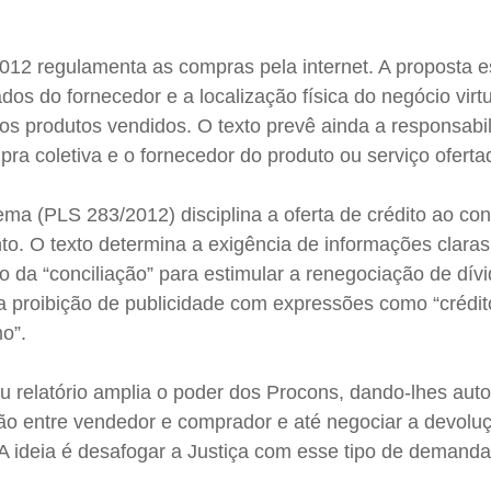
2012 regulamenta as compras pela internet. A proposta 
dos do fornecedor e a localização física do negócio virt
os produtos vendidos. O texto prevê ainda a responsabi
mpra coletiva e o fornecedor do produto ou serviço oferta
 tema (PLS 283/2012) disciplina a oferta de crédito ao co
o. O texto determina a exigência de informações claras
ão da “conciliação” para estimular a renegociação de dívi
 proibição de publicidade com expressões como “crédito
o”.
u relatório amplia o poder dos Procons, dando-lhes aut
ção entre vendedor e comprador e até negociar a devolu
 A ideia é desafogar a Justiça com esse tipo de demanda