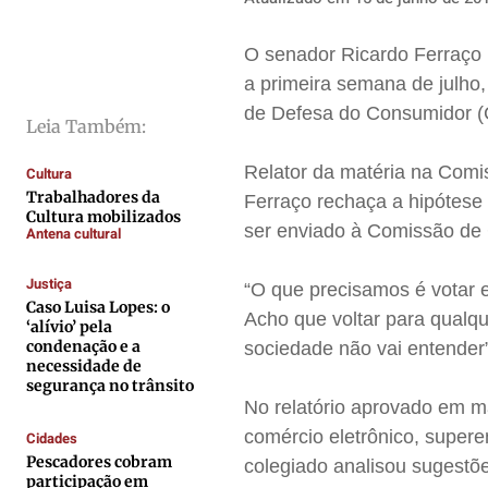
Direitos
Direitos
Direitos
Direitos
Economia
Economia
Economia
Economia
O senador Ricardo Ferraço 
a primeira semana de julho
Cultura
Cultura
Cultura
Cultura
de Defesa do Consumidor 
Colunas
Colunas
Colunas
Colunas
Leia Também:
Caetano Roque
Caetano Roque
Caetano Roque
Caetano Roque
Relator da matéria na Com
Cultura
Gustavo Bastos
Gustavo Bastos
Gustavo Bastos
Gustavo Bastos
Trabalhadores da
Ferraço rechaça a hipótese 
Cultura mobilizados
Jr Mignone (in memorian)
Jr Mignone (in memorian)
Jr Mignone (in memorian)
Jr Mignone (in memorian)
ser enviado à Comissão de C
Antena cultural
Wanda Sily
Wanda Sily
Wanda Sily
Wanda Sily
Justiça
“O que precisamos é votar e
Caso Luisa Lopes: o
Acho que voltar para qualq
Publicidade Legal
Publicidade Legal
Publicidade Legal
Publicidade Legal
‘alívio’ pela
condenação e a
sociedade não vai entender”
Anuncie
Anuncie
Anuncie
Anuncie
necessidade de
segurança no trânsito
No relatório aprovado em ma
Quem Somos
Quem Somos
Quem Somos
Quem Somos
comércio eletrônico, supere
Cidades
Expediente
Expediente
Expediente
Expediente
Pescadores cobram
colegiado analisou sugestõ
participação em