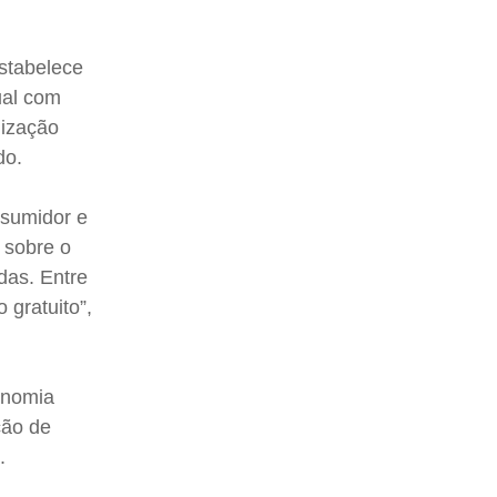
estabelece
ual com
lização
do.
nsumidor e
 sobre o
das. Entre
 gratuito”,
onomia
ção de
.