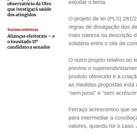
Contato
Contato
Contato
Contato
estudar o tema.
observatório da Ufes
que ivestigará saúde
Anuncie
Anuncie
Anuncie
Anuncie
dos atingidos
O projeto de lei (PLS) 281/
regras de divulgação dos da
Socioeconômicas
Termos de Uso
Termos de Uso
Termos de Uso
Termos de Uso
mais clareza na descrição d
Alianças eleitorais – e
Privacidade
Privacidade
Privacidade
Privacidade
o inusitado 11º
solidária entre o site de co
candidato a senador
O outro projeto relativo ao
previne o superendividament
produto oferecido e a criaç
as medidas propostas está a
“sem juros” e “sem acréscim
Ferraço acrescentou que se
para intermediar a concilia
valores, quando for o caso.