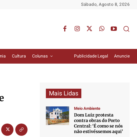
Sábado, Agosto 8, 2026
mia
Cultura
Colunas
Publicidade Legal
Anuncie
Mais Lidas
e
Meio Ambiente
Dom Luiz protesta
contra obras do Porto
Central: ‘É como se nós
não estivéssemos aqui’