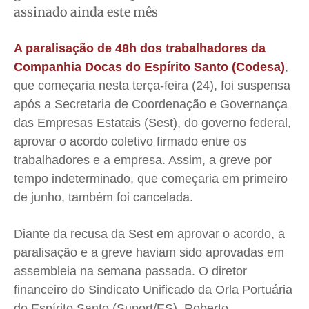
assinado ainda este mês
Cidades
Cidades
Cidades
Cidades
Direitos
Direitos
Direitos
Direitos
A paralisação de 48h dos trabalhadores da
Economia
Economia
Economia
Economia
Companhia Docas do Espírito Santo (Codesa)
,
Cultura
Cultura
Cultura
Cultura
que começaria nesta terça-feira (24), foi suspensa
após a Secretaria de Coordenação e Governança
Colunas
Colunas
Colunas
Colunas
das Empresas Estatais (Sest), do governo federal,
Caetano Roque
Caetano Roque
Caetano Roque
Caetano Roque
aprovar o acordo coletivo firmado entre os
Gustavo Bastos
Gustavo Bastos
Gustavo Bastos
Gustavo Bastos
trabalhadores e a empresa. Assim, a greve por
Jr Mignone (in memorian)
Jr Mignone (in memorian)
Jr Mignone (in memorian)
Jr Mignone (in memorian)
tempo indeterminado, que começaria em primeiro
Wanda Sily
Wanda Sily
Wanda Sily
Wanda Sily
de junho, também foi cancelada.
Diante da recusa da Sest em aprovar o acordo, a
Publicidade Legal
Publicidade Legal
Publicidade Legal
Publicidade Legal
paralisação e a greve haviam sido aprovadas em
Anuncie
Anuncie
Anuncie
Anuncie
assembleia na semana passada. O diretor
financeiro do Sindicato Unificado da Orla Portuária
Quem Somos
Quem Somos
Quem Somos
Quem Somos
do Espírito Santo (Suport/ES), Roberto