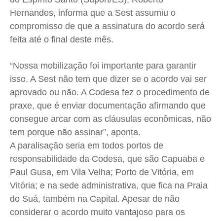
Expediente
Expediente
Expediente
Expediente
Hernandes, informa que a Sest assumiu o
Contato
Contato
Contato
Contato
compromisso de que a assinatura do acordo será
Anuncie
Anuncie
Anuncie
Anuncie
feita até o final deste mês.
“Nossa mobilização foi importante para garantir
Termos de Uso
Termos de Uso
Termos de Uso
Termos de Uso
isso. A Sest não tem que dizer se o acordo vai ser
Privacidade
Privacidade
Privacidade
Privacidade
aprovado ou não. A Codesa fez o procedimento de
praxe, que é enviar documentação afirmando que
consegue arcar com as cláusulas econômicas, não
tem porque não assinar”, aponta.
A paralisação seria em todos portos de
responsabilidade da Codesa, que são Capuaba e
Paul Gusa, em Vila Velha; Porto de Vitória, em
Vitória; e na sede administrativa, que fica na Praia
do Suá, também na Capital. Apesar de não
considerar o acordo muito vantajoso para os