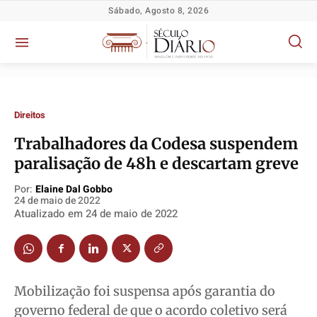
Sábado, Agosto 8, 2026
Direitos
Trabalhadores da Codesa suspendem
paralisação de 48h e descartam greve
Política
Política
Política
Política
Por:
Elaine Dal Gobbo
Socioeconômicas
Socioeconômicas
Socioeconômicas
Socioeconômicas
24 de maio de 2022
TV Século
TV Século
TV Século
TV Século
Atualizado em
24 de maio de 2022
Justiça
Justiça
Justiça
Justiça
Educação
Educação
Educação
Educação
Segurança
Segurança
Segurança
Segurança
Mobilização foi suspensa após garantia do
Meio Ambiente
Meio Ambiente
Meio Ambiente
Meio Ambiente
governo federal de que o acordo coletivo será
Saúde
Saúde
Saúde
Saúde