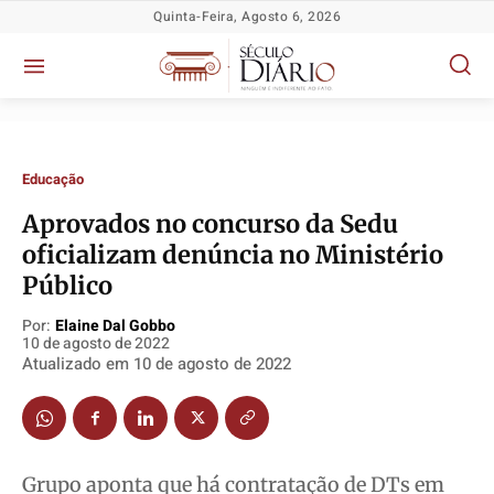
Quinta-Feira, Agosto 6, 2026
Educação
Aprovados no concurso da Sedu
oficializam denúncia no Ministério
Política
Política
Política
Política
Público
Socioeconômicas
Socioeconômicas
Socioeconômicas
Socioeconômicas
Por:
Elaine Dal Gobbo
TV Século
TV Século
TV Século
TV Século
10 de agosto de 2022
Atualizado em
10 de agosto de 2022
Justiça
Justiça
Justiça
Justiça
Educação
Educação
Educação
Educação
Segurança
Segurança
Segurança
Segurança
Meio Ambiente
Meio Ambiente
Meio Ambiente
Meio Ambiente
Grupo aponta que há contratação de DTs em