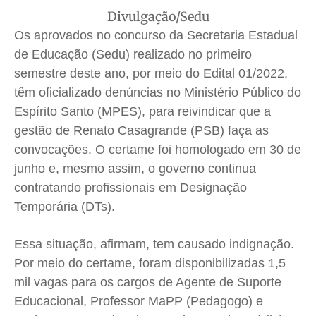
Expediente
Expediente
Expediente
Expediente
Divulgação/Sedu
Os aprovados no concurso da Secretaria Estadual
Contato
Contato
Contato
Contato
de Educação (Sedu) realizado no primeiro
Anuncie
Anuncie
Anuncie
Anuncie
semestre deste ano, por meio do Edital 01/2022,
têm oficializado denúncias no Ministério Público do
Termos de Uso
Termos de Uso
Termos de Uso
Termos de Uso
Espírito Santo (MPES), para reivindicar que a
Privacidade
Privacidade
Privacidade
Privacidade
gestão de Renato Casagrande (PSB) faça as
convocações. O certame foi homologado em 30 de
junho e, mesmo assim, o governo continua
contratando profissionais em Designação
Temporária (DTs).
Essa situação, afirmam, tem causado indignação.
Por meio do certame, foram disponibilizadas 1,5
mil vagas para os cargos de Agente de Suporte
Educacional, Professor MaPP (Pedagogo) e