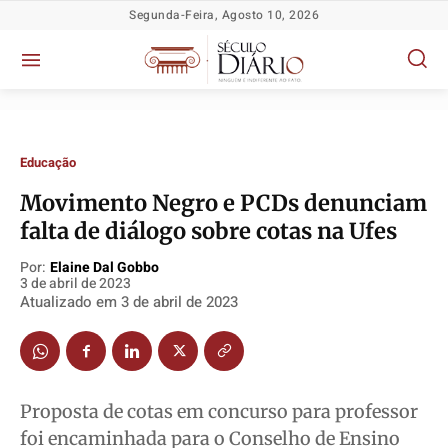
Segunda-Feira, Agosto 10, 2026
Educação
Movimento Negro e PCDs denunciam
falta de diálogo sobre cotas na Ufes
Política
Política
Política
Política
Por:
Elaine Dal Gobbo
3 de abril de 2023
Socioeconômicas
Socioeconômicas
Socioeconômicas
Socioeconômicas
Atualizado em
3 de abril de 2023
TV Século
TV Século
TV Século
TV Século
Justiça
Justiça
Justiça
Justiça
Educação
Educação
Educação
Educação
Proposta de cotas em concurso para professor
Segurança
Segurança
Segurança
Segurança
foi encaminhada para o Conselho de Ensino
Meio Ambiente
Meio Ambiente
Meio Ambiente
Meio Ambiente