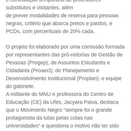
Quem Somos
Quem Somos
Quem Somos
Quem Somos
substitutos e visitantes, além
Expediente
Expediente
Expediente
Expediente
de prever modalidades de reserva para pessoas
Contato
Contato
Contato
Contato
negras, critério que abarca pretos e pardos, e
PCDs, com percentuais de 20% cada.
Anuncie
Anuncie
Anuncie
Anuncie
O projeto foi elaborado por uma comissão formada
Termos de Uso
Termos de Uso
Termos de Uso
Termos de Uso
por representantes das pró-reitorias de Gestão de
Privacidade
Privacidade
Privacidade
Privacidade
Pessoas (Progep), de Assuntos Estudantis e
Cidadania (Proaeci); de Planejamento e
Desenvolvimento Institucional (Proplan); e equipe
do gabinete.
A militante do MNU e professora do Centro de
Educação (CE) da Ufes, Jacyara Paiva, destaca
que o Movimento Negro “sempre foi o grande
protagonista da lutas pelas cotas nas
universidades” e questiona o motivo não ter sido