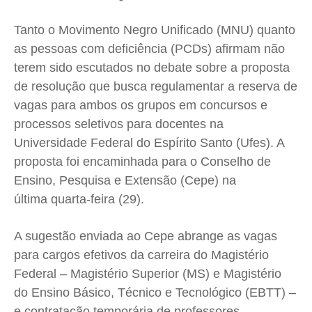
Saúde
Saúde
Saúde
Saúde
Tanto o Movimento Negro Unificado (MNU) quanto
Cidades
Cidades
Cidades
Cidades
as pessoas com deficiência (PCDs) afirmam não
Direitos
Direitos
Direitos
Direitos
terem sido escutados no debate sobre a proposta
Economia
Economia
Economia
Economia
de resolução que busca regulamentar a reserva de
vagas para ambos os grupos em concursos e
Cultura
Cultura
Cultura
Cultura
processos seletivos para docentes na
Colunas
Colunas
Colunas
Colunas
Universidade Federal do Espírito Santo (Ufes). A
Caetano Roque
Caetano Roque
Caetano Roque
Caetano Roque
proposta foi encaminhada para o Conselho de
Gustavo Bastos
Gustavo Bastos
Gustavo Bastos
Gustavo Bastos
Ensino, Pesquisa e Extensão (Cepe) na
Jr Mignone (in memorian)
Jr Mignone (in memorian)
Jr Mignone (in memorian)
Jr Mignone (in memorian)
última quarta-feira (29).
Wanda Sily
Wanda Sily
Wanda Sily
Wanda Sily
A sugestão enviada ao Cepe abrange as vagas
para cargos efetivos da carreira do Magistério
Publicidade Legal
Publicidade Legal
Publicidade Legal
Publicidade Legal
Federal – Magistério Superior (MS) e Magistério
Anuncie
Anuncie
Anuncie
Anuncie
do Ensino Básico, Técnico e Tecnológico (EBTT) –
e contratação temporária de professores