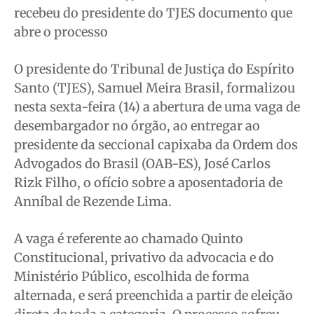
recebeu do presidente do TJES documento que
Cidades
Cidades
Cidades
Cidades
abre o processo
Direitos
Direitos
Direitos
Direitos
Economia
Economia
Economia
Economia
O presidente do Tribunal de Justiça do Espírito
Cultura
Cultura
Cultura
Cultura
Santo (TJES), Samuel Meira Brasil, formalizou
Colunas
Colunas
Colunas
Colunas
nesta sexta-feira (14) a abertura de uma vaga de
desembargador no órgão, ao entregar ao
Caetano Roque
Caetano Roque
Caetano Roque
Caetano Roque
presidente da seccional capixaba da Ordem dos
Gustavo Bastos
Gustavo Bastos
Gustavo Bastos
Gustavo Bastos
Advogados do Brasil (OAB-ES), José Carlos
Jr Mignone (in memorian)
Jr Mignone (in memorian)
Jr Mignone (in memorian)
Jr Mignone (in memorian)
Rizk Filho, o ofício sobre a aposentadoria de
Wanda Sily
Wanda Sily
Wanda Sily
Wanda Sily
Anníbal de Rezende Lima.
Publicidade Legal
Publicidade Legal
Publicidade Legal
Publicidade Legal
A vaga é referente ao chamado Quinto
Constitucional, privativo da advocacia e do
Anuncie
Anuncie
Anuncie
Anuncie
Ministério Público, escolhida de forma
alternada, e será preenchida a partir de eleição
Quem Somos
Quem Somos
Quem Somos
Quem Somos