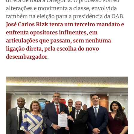
direta de toda a categoria. O processo sofreu
Expediente
Expediente
Expediente
Expediente
alterações e movimenta a classe, envolvida
Contato
Contato
Contato
Contato
também na eleição para a presidência da OAB.
Anuncie
Anuncie
Anuncie
Anuncie
José Carlos Rizk tenta um terceiro mandato e
enfrenta opositores influentes, em
articulações que passam, sem nenhuma
Termos de Uso
Termos de Uso
Termos de Uso
Termos de Uso
ligação direta, pela escolha do novo
Privacidade
Privacidade
Privacidade
Privacidade
desembargador
.