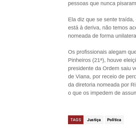
pessoas que nunca pisaram
Ela diz que se sente traíd
está à deriva, não temos a
nomeada de forma unilateral
Os profissionais alegam qu
Pinheiros (21ª), houve ele
presidente da Ordem saiu v
de Viana, por receio de pe
da diretoria nomeada por 
o que os impedem de assum
TAGS
Justiça
Política