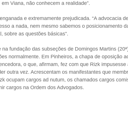
 em Viana, não conhecem a realidade”.
a, enganada e extremamente prejudicada. “A advocacia d
cesso a nada, nem mesmo sabemos o posicionamento da 
, sobre as questões básicas”.
e na fundação das subseções de Domingos Martins (20ª
ições normalmente. Em Pinheiros, a chapa de oposição a
encedora, o que, afirmam, fez com que Rizk impusesse a
rder outra vez. Acrescentam os manifestantes que memb
Rizk ocupam cargos ad nutum, os chamados cargos comi
ir cargos na Ordem dos Advogados.