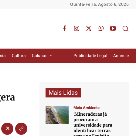
Quinta-Feira, Agosto 6, 2026
mia
Cultura
Colunas
Publicidade Legal
Anuncie
Mais Lidas
gera
Meio Ambiente
‘Mineradoras já
procuram a
universidade para
identificar terras