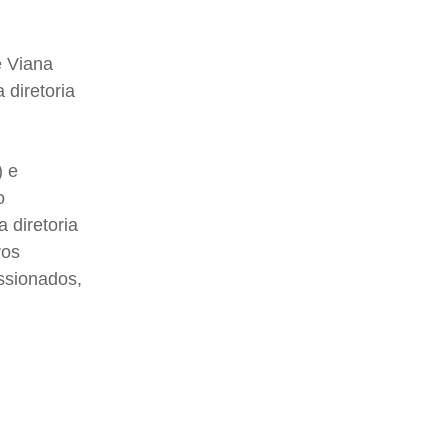
e Viana
diretoria
) e
o
 diretoria
ros
ssionados,