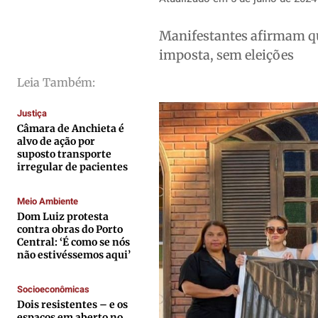
Cidades
Cidades
Cidades
Cidades
Direitos
Direitos
Direitos
Direitos
Manifestantes afirmam q
Economia
Economia
Economia
Economia
imposta, sem eleições
Cultura
Cultura
Cultura
Cultura
Leia Também:
Colunas
Colunas
Colunas
Colunas
Caetano Roque
Caetano Roque
Caetano Roque
Caetano Roque
Justiça
Câmara de Anchieta é
Gustavo Bastos
Gustavo Bastos
Gustavo Bastos
Gustavo Bastos
alvo de ação por
suposto transporte
Jr Mignone (in memorian)
Jr Mignone (in memorian)
Jr Mignone (in memorian)
Jr Mignone (in memorian)
irregular de pacientes
Wanda Sily
Wanda Sily
Wanda Sily
Wanda Sily
Meio Ambiente
Dom Luiz protesta
Publicidade Legal
Publicidade Legal
Publicidade Legal
Publicidade Legal
contra obras do Porto
Central: ‘É como se nós
Anuncie
Anuncie
Anuncie
Anuncie
não estivéssemos aqui’
Socioeconômicas
Quem Somos
Quem Somos
Quem Somos
Quem Somos
Dois resistentes – e os
Expediente
Expediente
Expediente
Expediente
espaços em aberto no