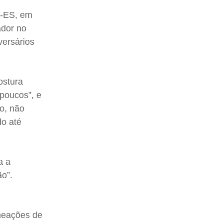
B-ES, em
ador no
versários
ostura
 poucos”, e
ro, não
do até
a a
ão”.
meações de