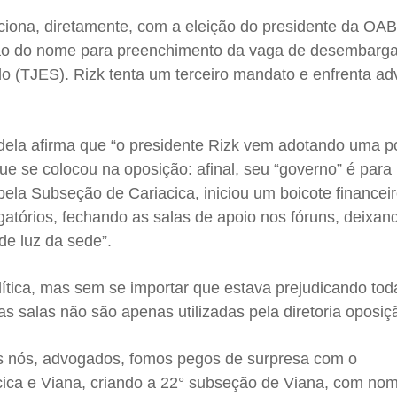
iona, diretamente, com a eleição do presidente da OA
ão do nome para preenchimento da vaga de desembarg
do (TJES). Rizk tenta um terceiro mandato e enfrenta ad
ela afirma que “o presidente Rizk vem adotando uma p
que se colocou na oposição: afinal, seu “governo” é para
 pela Subseção de Cariacica, iniciou um boicote financei
gatórios, fechando as salas de apoio nos fóruns, deixan
e luz da sede”.
política, mas sem se importar que estava prejudicando tod
as salas não são apenas utilizadas pela diretoria oposiç
s nós, advogados, fomos pegos de surpresa com o
ca e Viana, criando a 22° subseção de Viana, com no