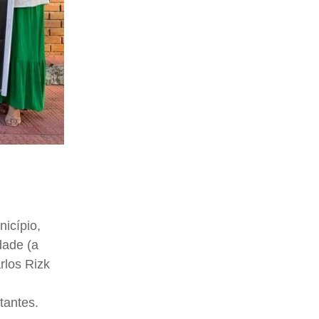
icípio,
dade (a
rlos Rizk
tantes.