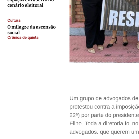
cenário eleitoral
Contato
Contato
Contato
Contato
Anuncie
Anuncie
Anuncie
Anuncie
Cultura
O milagre da ascensão
social
Termos de Uso
Termos de Uso
Termos de Uso
Termos de Uso
Crônica de quinta
Privacidade
Privacidade
Privacidade
Privacidade
Um grupo de advogados de V
protestou contra a imposiç
22ª) por parte do presiden
Filho. Toda a diretoria foi
advogados, que querem um 