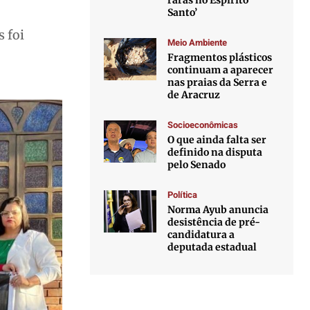
raras no Espírito
Santo’
 foi
Meio Ambiente
Fragmentos plásticos
continuam a aparecer
nas praias da Serra e
de Aracruz
Socioeconômicas
O que ainda falta ser
definido na disputa
pelo Senado
Política
Norma Ayub anuncia
desistência de pré-
candidatura a
deputada estadual