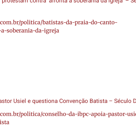
 protestam contra ‘afronta à soberania da igreja’ – S
.com.br/politica/batistas-da-praia-do-canto-
a-soberania-da-igreja
stor Usiel e questiona Convenção Batista – Século D
.com.br/politica/conselho-da-ibpc-apoia-pastor-usi
ista