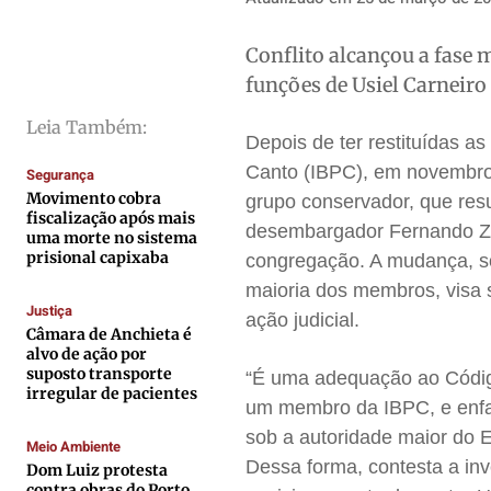
Cidades
Cidades
Cidades
Cidades
Direitos
Direitos
Direitos
Direitos
Conflito alcançou a fase
funções de Usiel Carneiro
Economia
Economia
Economia
Economia
Cultura
Cultura
Cultura
Cultura
Leia Também:
Depois de ter restituídas a
Colunas
Colunas
Colunas
Colunas
Canto (IBPC), em novembro 
Segurança
Caetano Roque
Caetano Roque
Caetano Roque
Caetano Roque
Movimento cobra
grupo conservador, que res
fiscalização após mais
Gustavo Bastos
Gustavo Bastos
Gustavo Bastos
Gustavo Bastos
desembargador Fernando Zar
uma morte no sistema
Jr Mignone (in memorian)
Jr Mignone (in memorian)
Jr Mignone (in memorian)
Jr Mignone (in memorian)
prisional capixaba
congregação. A mudança, so
Wanda Sily
Wanda Sily
Wanda Sily
Wanda Sily
maioria dos membros, visa s
Justiça
ação judicial.
Câmara de Anchieta é
alvo de ação por
Publicidade Legal
Publicidade Legal
Publicidade Legal
Publicidade Legal
suposto transporte
“É uma adequação ao Código
Anuncie
Anuncie
Anuncie
Anuncie
irregular de pacientes
um membro da IBPC, e enfat
sob a autoridade maior do 
Meio Ambiente
Quem Somos
Quem Somos
Quem Somos
Quem Somos
Dessa forma, contesta a inv
Dom Luiz protesta
contra obras do Porto