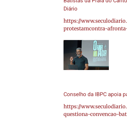
Batistas da Praia do Canto
Diário
https://www.seculodiario
protestamcontra-afronta-
Conselho da IBPC apoia pa
https://www.seculodiario
questiona-convencao-bat