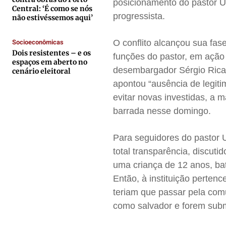
Expediente
Expediente
Expediente
Expediente
posicionamento do pastor Us
Central: ‘É como se nós
progressista.
Contato
Contato
Contato
Contato
não estivéssemos aqui’
Anuncie
Anuncie
Anuncie
Anuncie
Socioeconômicas
O conflito alcançou sua fa
Dois resistentes – e os
funções do pastor, em ação 
espaços em aberto no
Termos de Uso
Termos de Uso
Termos de Uso
Termos de Uso
desembargador Sérgio Ricar
cenário eleitoral
Privacidade
Privacidade
Privacidade
Privacidade
apontou “ausência de legit
evitar novas investidas, a 
barrada nesse domingo.
Para seguidores do pastor U
total transparência, discuti
uma criança de 12 anos, bat
Então, à instituição perten
teriam que passar pela com
como salvador e forem subm