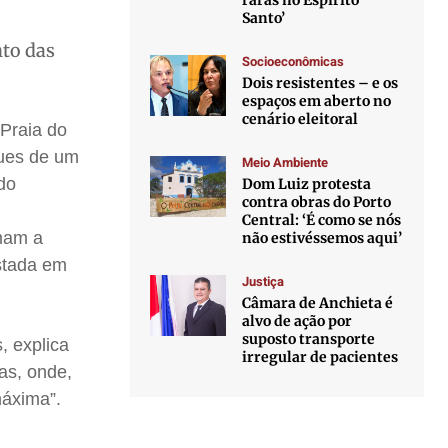
raras no Espírito
Santo’
nto das
Socioeconômicas
Dois resistentes – e os
espaços em aberto no
cenário eleitoral
 Praia do
ques de um
Meio Ambiente
do
Dom Luiz protesta
contra obras do Porto
Central: ‘É como se nós
rmam a
não estivéssemos aqui’
estada em
Justiça
Câmara de Anchieta é
alvo de ação por
suposto transporte
, explica
irregular de pacientes
as, onde,
máxima”.
o