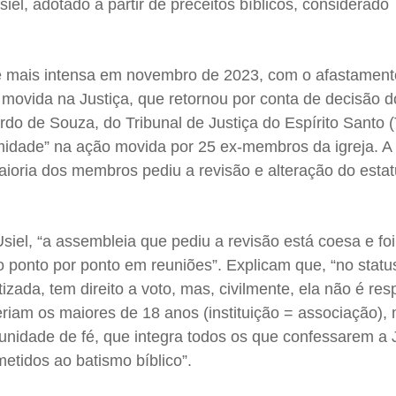
iel, adotado a partir de preceitos bíblicos, considerado
se mais intensa em novembro de 2023, com o afastament
movida na Justiça, que retornou por conta de decisão d
do de Souza, do Tribunal de Justiça do Espírito Santo 
imidade” na ação movida por 25 ex-membros da igreja. A 
maioria dos membros pediu a revisão e alteração do estat
siel, “a assembleia que pediu a revisão está coesa e foi
do ponto por ponto em reuniões”. Explicam que, “no status
izada, tem direito a voto, mas, civilmente, ela não é res
ceriam os maiores de 18 anos (instituição = associação),
unidade de fé, que integra todos os que confessarem a
etidos ao batismo bíblico”.