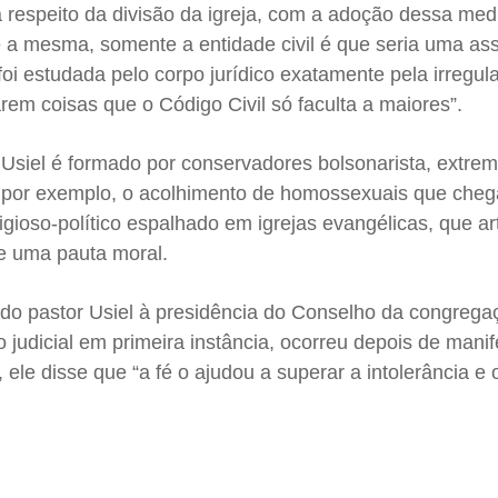
respeito da divisão da igreja, com a adoção dessa med
é a mesma, somente a entidade civil é que seria uma as
oi estudada pelo corpo jurídico exatamente pela irregul
rem coisas que o Código Civil só faculta a maiores”.
 Usiel é formado por conservadores bolsonarista, extrem
, por exemplo, o acolhimento de homossexuais que che
ligioso-político espalhado em igrejas evangélicas, que a
de uma pauta moral.
 do pastor Usiel à presidência do Conselho da congrega
o judicial em primeira instância, ocorreu depois de mani
 ele disse que “a fé o ajudou a superar a intolerância e o