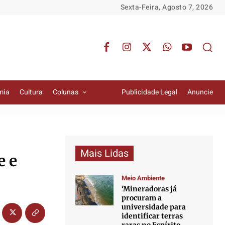
Sexta-Feira, Agosto 7, 2026
mia
Cultura
Colunas
Publicidade Legal
Anuncie
Mais Lidas
e e
Meio Ambiente
‘Mineradoras já
procuram a
universidade para
identificar terras