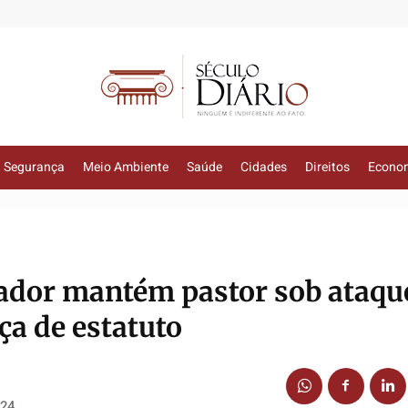
Segurança
Meio Ambiente
Saúde
Cidades
Direitos
Econo
ador mantém pastor sob ataqu
a de estatuto
024