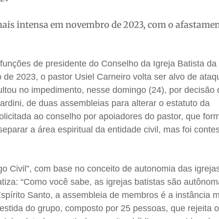
 mais intensa em novembro de 2023, com o afastame
s funções de presidente do Conselho da Igreja Batista da
de 2023, o pastor Usiel Carneiro volta ser alvo de ata
ultou no impedimento, nesse domingo (24), por decisão 
dini, de duas assembleias para alterar o estatuto da
licitada ao conselho por apoiadores do pastor, que fo
eparar a área espiritual da entidade civil, mas foi cont
 Civil”, com base no conceito de autonomia das igrejas
iza: “Como você sabe, as igrejas batistas são autônom
Espírito Santo, a assembleia de membros é a instância 
estida do grupo, composto por 25 pessoas, que rejeita 