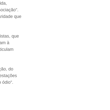
ida,
sociação”.
aridade que
istas, que
gam à
rticulam
ção, do
festações
 ódio”.