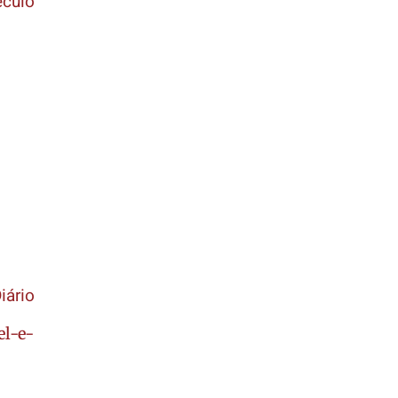
éculo
iário
el-e-