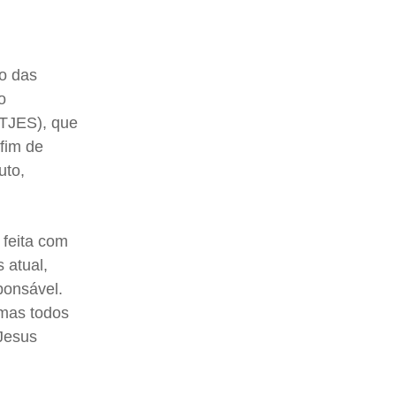
o das
o
(TJES), que
fim de
uto,
 feita com
 atual,
ponsável.
 mas todos
 Jesus