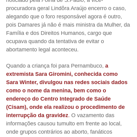
noticiado pela
Folha de S.Paulo
, a vice-
procuradora geral Lindôra Araújo encerro o caso,
Expediente
Expediente
Expediente
Expediente
alegando que o foro responsável agora é outro,
Contato
Contato
Contato
Contato
pois Damares já não é mais ministra da Mulher, da
Anuncie
Anuncie
Anuncie
Anuncie
Família e dos Direitos Humanos, cargo que
ocupava quando da tentativa de evitar o
Termos de Uso
Termos de Uso
Termos de Uso
Termos de Uso
abortamento legal aconteceu.
Privacidade
Privacidade
Privacidade
Privacidade
Quando a criança foi para Pernambuco,
a
extremista Sara Giromini, conhecida como
Sara Winter, divulgou nas redes sociais dados
como o nome da menina, bem como o
endereço do Centro Integrado de Saúde
(Cisam), onde ela realizou o procedimento de
interrupção da gravidez
.
O vazamento das
informações causou tumulto em frente ao local,
onde grupos contrários ao aborto, fanáticos