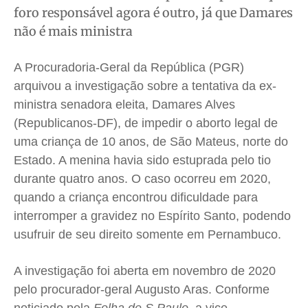
Saúde
Saúde
Saúde
Saúde
foro responsável agora é outro, já que Damares
não é mais ministra
Cidades
Cidades
Cidades
Cidades
Direitos
Direitos
Direitos
Direitos
A Procuradoria-Geral da República (PGR)
Economia
Economia
Economia
Economia
arquivou a investigação sobre a tentativa da ex-
Cultura
Cultura
Cultura
Cultura
ministra senadora eleita, Damares Alves
Colunas
Colunas
Colunas
Colunas
(Republicanos-DF), de impedir o aborto legal de
Caetano Roque
Caetano Roque
Caetano Roque
Caetano Roque
uma criança de 10 anos, de São Mateus, norte do
Gustavo Bastos
Gustavo Bastos
Gustavo Bastos
Gustavo Bastos
Estado. A menina havia sido estuprada pelo tio
durante quatro anos. O caso ocorreu em 2020,
Jr Mignone (in memorian)
Jr Mignone (in memorian)
Jr Mignone (in memorian)
Jr Mignone (in memorian)
quando a criança encontrou dificuldade para
Wanda Sily
Wanda Sily
Wanda Sily
Wanda Sily
interromper a gravidez no Espírito Santo, podendo
usufruir de seu direito somente em Pernambuco.
Publicidade Legal
Publicidade Legal
Publicidade Legal
Publicidade Legal
Anuncie
Anuncie
Anuncie
Anuncie
A investigação foi aberta em novembro de 2020
pelo procurador-geral Augusto Aras. Conforme
Quem Somos
Quem Somos
Quem Somos
Quem Somos