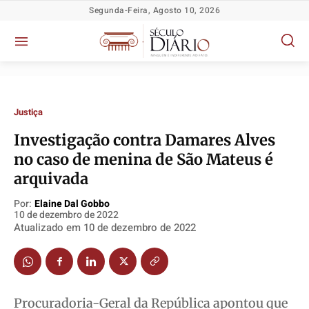
Segunda-Feira, Agosto 10, 2026
Justiça
Investigação contra Damares Alves
no caso de menina de São Mateus é
Política
Política
Política
Política
arquivada
Socioeconômicas
Socioeconômicas
Socioeconômicas
Socioeconômicas
Por:
Elaine Dal Gobbo
TV Século
TV Século
TV Século
TV Século
10 de dezembro de 2022
Atualizado em
10 de dezembro de 2022
Justiça
Justiça
Justiça
Justiça
Educação
Educação
Educação
Educação
Segurança
Segurança
Segurança
Segurança
Meio Ambiente
Meio Ambiente
Meio Ambiente
Meio Ambiente
Procuradoria-Geral da República apontou que