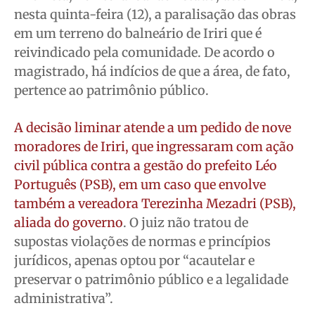
nesta quinta-feira (12), a paralisação das obras
Quem Somos
Quem Somos
Quem Somos
Quem Somos
em um terreno do balneário de Iriri que é
Expediente
Expediente
Expediente
Expediente
reivindicado pela comunidade. De acordo o
magistrado, há indícios de que a área, de fato,
Contato
Contato
Contato
Contato
pertence ao patrimônio público.
Anuncie
Anuncie
Anuncie
Anuncie
A decisão liminar atende a um pedido de nove
Termos de Uso
Termos de Uso
Termos de Uso
Termos de Uso
moradores de Iriri, que ingressaram com ação
Privacidade
Privacidade
Privacidade
Privacidade
civil pública contra a gestão do prefeito Léo
Português (PSB), em um caso que envolve
também a vereadora Terezinha Mezadri (PSB),
aliada do governo
. O juiz não tratou de
supostas violações de normas e princípios
jurídicos, apenas optou por “acautelar e
preservar o patrimônio público e a legalidade
administrativa”.