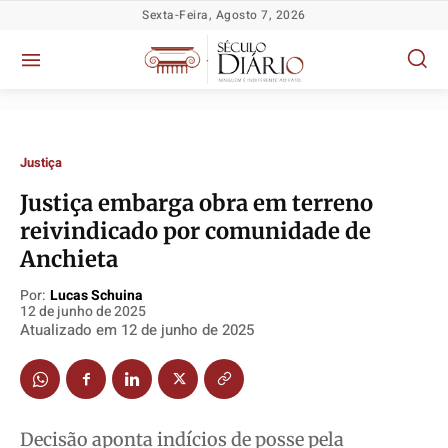
Sexta-Feira, Agosto 7, 2026
Justiça
Justiça embarga obra em terreno
reivindicado por comunidade de
Anchieta
Política
Política
Política
Política
Por:
Lucas Schuina
12 de junho de 2025
Socioeconômicas
Socioeconômicas
Socioeconômicas
Socioeconômicas
Atualizado em
12 de junho de 2025
TV Século
TV Século
TV Século
TV Século
Justiça
Justiça
Justiça
Justiça
Educação
Educação
Educação
Educação
Decisão aponta indícios de posse pela
Segurança
Segurança
Segurança
Segurança