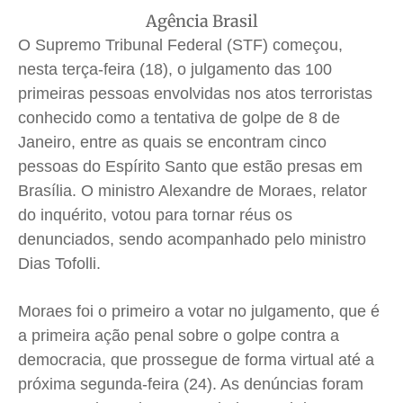
Quem Somos
Quem Somos
Quem Somos
Quem Somos
Agência Brasil
Expediente
Expediente
Expediente
Expediente
O Supremo Tribunal Federal (STF) começou,
Contato
Contato
Contato
Contato
nesta terça-feira (18), o julgamento das 100
primeiras pessoas envolvidas nos atos terroristas
Anuncie
Anuncie
Anuncie
Anuncie
conhecido como a tentativa de golpe de 8 de
Janeiro, entre as quais se encontram cinco
Termos de Uso
Termos de Uso
Termos de Uso
Termos de Uso
pessoas do Espírito Santo que estão presas em
Privacidade
Privacidade
Privacidade
Privacidade
Brasília. O ministro Alexandre de Moraes, relator
do inquérito, votou para tornar réus os
denunciados, sendo acompanhado pelo ministro
Dias Tofolli.
Moraes foi o primeiro a votar no julgamento, que é
a primeira ação penal sobre o golpe contra a
democracia, que prossegue de forma virtual até a
próxima segunda-feira (24). As denúncias foram