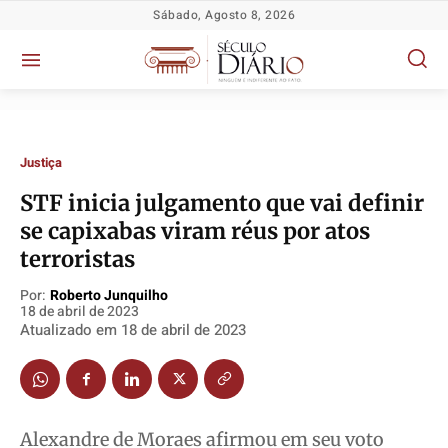
Sábado, Agosto 8, 2026
Justiça
STF inicia julgamento que vai definir
se capixabas viram réus por atos
terroristas
Política
Política
Política
Política
Socioeconômicas
Socioeconômicas
Socioeconômicas
Socioeconômicas
Por:
Roberto Junquilho
18 de abril de 2023
TV Século
TV Século
TV Século
TV Século
Atualizado em
18 de abril de 2023
Justiça
Justiça
Justiça
Justiça
Educação
Educação
Educação
Educação
Segurança
Segurança
Segurança
Segurança
Alexandre de Moraes afirmou em seu voto
Meio Ambiente
Meio Ambiente
Meio Ambiente
Meio Ambiente