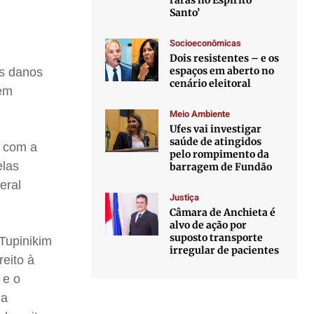
raras no Espírito
Santo’
Socioeconômicas
Dois resistentes – e os
espaços em aberto no
os danos
cenário eleitoral
 em
Meio Ambiente
Ufes vai investigar
saúde de atingidos
o com a
pelo rompimento da
elas
barragem de Fundão
eral
Justiça
Câmara de Anchieta é
alvo de ação por
suposto transporte
Tupinikim
irregular de pacientes
eito à
 e o
ma