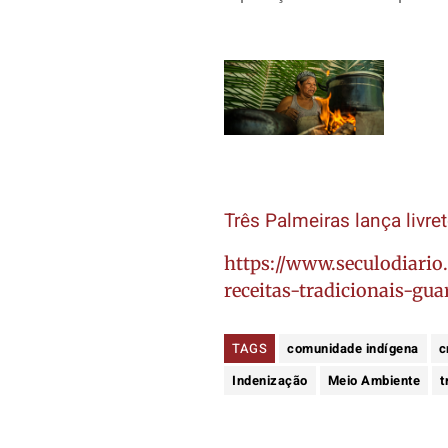
Três Palmeiras lança livre
https://www.seculodiario
receitas-tradicionais-gua
TAGS
comunidade indígena
c
Indenização
Meio Ambiente
t