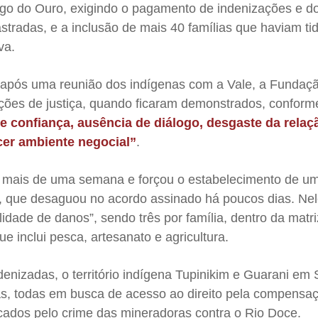
ego do Ouro, exigindo o pagamento de indenizações e do
astradas, e a inclusão de mais 40 famílias que haviam ti
va.
o após uma reunião dos indígenas com a Vale, a Fundaç
tuições de justiça, quando ficaram demonstrados, conform
e confiança, ausência de diálogo, desgaste da relaç
cer ambiente negocial”
.
ou mais de uma semana e forçou o estabelecimento de u
, que desaguou no acordo assinado há poucos dias. Nele
lidade de danos”, sendo três por família, dentro da matr
ue inclui pesca, artesanato e agricultura.
denizadas, o território indígena Tupinikim e Guarani em
as, todas em busca de acesso ao direito pela compensa
ados pelo crime das mineradoras contra o Rio Doce.