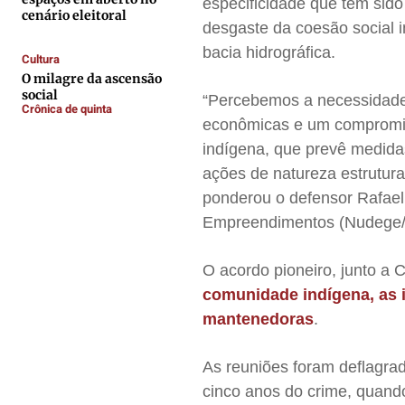
especificidade que tem sido
cenário eleitoral
Contato
Contato
Contato
Contato
desgaste da coesão social 
Anuncie
Anuncie
Anuncie
Anuncie
bacia hidrográfica.
Cultura
O milagre da ascensão
social
“Percebemos a necessidade
Termos de Uso
Termos de Uso
Termos de Uso
Termos de Uso
Crônica de quinta
econômicas e um compromiss
Privacidade
Privacidade
Privacidade
Privacidade
indígena, que prevê medidas
ações de natureza estrutur
ponderou o defensor Rafael
Empreendimentos (Nudege
O acordo pioneiro, junto a 
comunidade indígena, as 
mantenedoras
.
As reuniões foram deflagrad
cinco anos do crime, quando