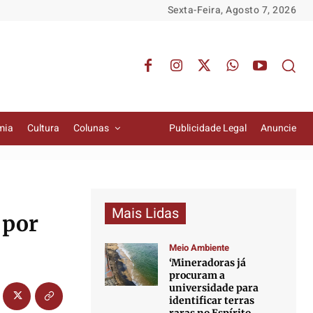
Sexta-Feira, Agosto 7, 2026
mia
Cultura
Colunas
Publicidade Legal
Anuncie
Mais Lidas
 por
Meio Ambiente
‘Mineradoras já
procuram a
universidade para
identificar terras