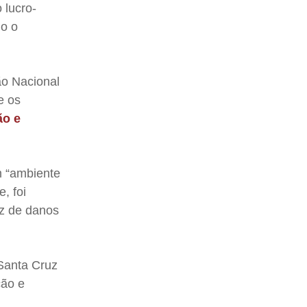
 lucro-
do o
ão Nacional
e os
ão e
m “ambiente
, foi
iz de danos
 Santa Cruz
ção e