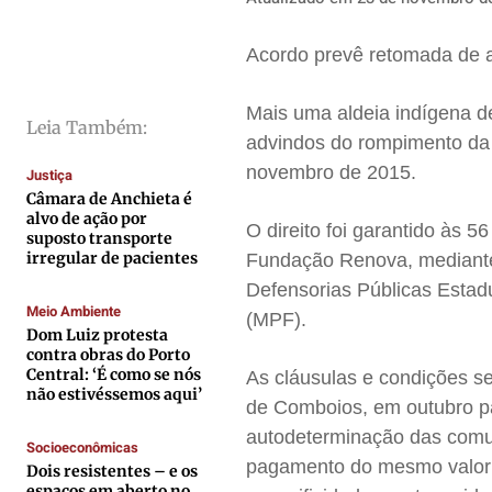
Cidades
Cidades
Cidades
Cidades
Direitos
Direitos
Direitos
Direitos
Acordo prevê retomada de a
Economia
Economia
Economia
Economia
Cultura
Cultura
Cultura
Cultura
Mais uma aldeia indígena d
Leia Também:
Colunas
Colunas
Colunas
Colunas
advindos do rompimento da
novembro de 2015.
Caetano Roque
Caetano Roque
Caetano Roque
Caetano Roque
Justiça
Câmara de Anchieta é
Gustavo Bastos
Gustavo Bastos
Gustavo Bastos
Gustavo Bastos
alvo de ação por
O direito foi garantido às 
suposto transporte
Jr Mignone (in memorian)
Jr Mignone (in memorian)
Jr Mignone (in memorian)
Jr Mignone (in memorian)
irregular de pacientes
Fundação Renova, mediante 
Wanda Sily
Wanda Sily
Wanda Sily
Wanda Sily
Defensorias Públicas Estad
Meio Ambiente
(MPF).
Dom Luiz protesta
Publicidade Legal
Publicidade Legal
Publicidade Legal
Publicidade Legal
contra obras do Porto
Central: ‘É como se nós
As cláusulas e condições s
Anuncie
Anuncie
Anuncie
Anuncie
não estivéssemos aqui’
de Comboios, em outubro pa
autodeterminação das comun
Socioeconômicas
Quem Somos
Quem Somos
Quem Somos
Quem Somos
pagamento do mesmo valor d
Dois resistentes – e os
Expediente
Expediente
Expediente
Expediente
espaços em aberto no