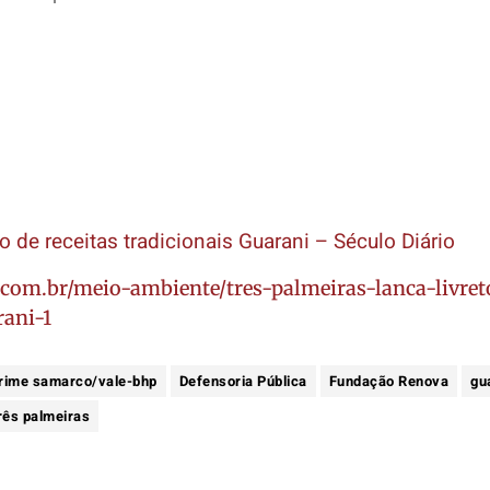
to de receitas tradicionais Guarani – Século Diário
.com.br/meio-ambiente/tres-palmeiras-lanca-livret
rani-1
rime samarco/vale-bhp
Defensoria Pública
Fundação Renova
gu
rês palmeiras