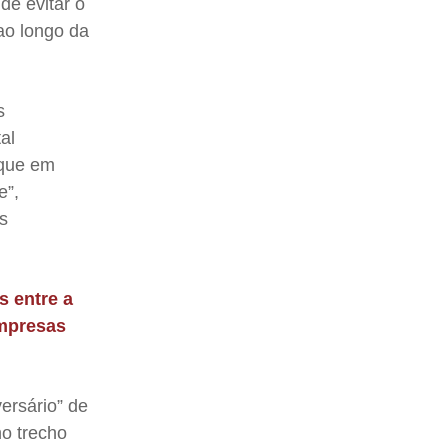
de evitar o
ao longo da
s
al
oque em
e”,
s
s entre a
empresas
ersário” de
no trecho