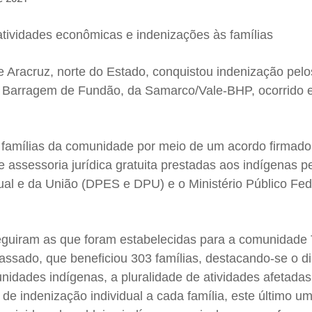
tividades econômicas e indenizações às famílias
e Aracruz, norte do Estado, conquistou indenização pel
 Barragem de Fundão, da Samarco/Vale-BHP, ocorrido
56 famílias da comunidade por meio de um acordo firmad
assessoria jurídica gratuita prestadas aos indígenas p
ual e da União (DPES e DPU) e o Ministério Público Fed
eguiram as que foram estabelecidas para a comunidade 
ssado, que beneficiou 303 famílias, destacando-se o dir
idades indígenas, a pluralidade de atividades afetadas
e indenização individual a cada família, este último u