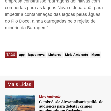
empresa construísse “barragens definitivas com
comportas para as lagoas Nova e Juparanã, para
impedir a contaminação das lagoas pelas águas
do Rio Doce, ainda carregadas pelo rejeito de
minério da Barragem”.
TAGS
app
lagoa nova
Linhares
Meio Ambiente
Mpes
Mais Lidas
Meio Ambiente
Comissão da Ales analisará pedido de
audiência para debater crimes
ambientais em Cariacica