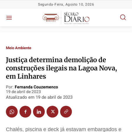
Segunda-Feira, Agosto 10, 2026
Meio Ambiente
Justiça determina demolição de
construções ilegais na Lagoa Nova,
em Linhares
Política
Política
Política
Política
Por:
Fernanda Couzemenco
19 de abril de 2023
Socioeconômicas
Socioeconômicas
Socioeconômicas
Socioeconômicas
Atualizado em
19 de abril de 2023
TV Século
TV Século
TV Século
TV Século
Justiça
Justiça
Justiça
Justiça
Educação
Educação
Educação
Educação
Segurança
Segurança
Segurança
Segurança
Chalés, piscina e deck já estavam embargados e