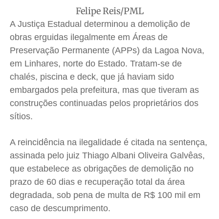
Felipe Reis/PML
Quem Somos
Quem Somos
Quem Somos
Quem Somos
A Justiça Estadual determinou a demolição de
Expediente
Expediente
Expediente
Expediente
obras erguidas ilegalmente em Áreas de
Contato
Contato
Contato
Contato
Preservação Permanente (APPs) da Lagoa Nova,
Anuncie
Anuncie
Anuncie
Anuncie
em Linhares, norte do Estado. Tratam-se de
chalés, piscina e deck, que já haviam sido
embargados pela prefeitura, mas que tiveram as
Termos de Uso
Termos de Uso
Termos de Uso
Termos de Uso
construções continuadas pelos proprietários dos
Privacidade
Privacidade
Privacidade
Privacidade
sítios.
A reincidência na ilegalidade é citada na sentença,
assinada pelo juiz Thiago Albani Oliveira Galvêas,
que estabelece as obrigações de demolição no
prazo de 60 dias e recuperação total da área
degradada, sob pena de multa de R$ 100 mil em
caso de descumprimento.