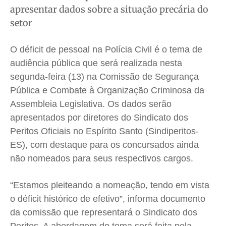
Saúde
Saúde
Saúde
Saúde
apresentar dados sobre a situação precária do
setor
Cidades
Cidades
Cidades
Cidades
Direitos
Direitos
Direitos
Direitos
O déficit de pessoal na Polícia Civil é o tema de
Economia
Economia
Economia
Economia
audiência pública que será realizada nesta
Cultura
Cultura
Cultura
Cultura
segunda-feira (13) na Comissão de Segurança
Colunas
Colunas
Colunas
Colunas
Pública e Combate à Organização Criminosa da
Caetano Roque
Caetano Roque
Caetano Roque
Caetano Roque
Assembleia Legislativa. Os dados serão
Gustavo Bastos
Gustavo Bastos
Gustavo Bastos
Gustavo Bastos
apresentados por diretores do Sindicato dos
Peritos Oficiais no Espírito Santo (Sindiperitos-
Jr Mignone (in memorian)
Jr Mignone (in memorian)
Jr Mignone (in memorian)
Jr Mignone (in memorian)
ES), com destaque para os concursados ainda
Wanda Sily
Wanda Sily
Wanda Sily
Wanda Sily
não nomeados para seus respectivos cargos.
Publicidade Legal
Publicidade Legal
Publicidade Legal
Publicidade Legal
“Estamos pleiteando a nomeação, tendo em vista
Anuncie
Anuncie
Anuncie
Anuncie
o déficit histórico de efetivo”, informa documento
da comissão que representará o Sindicato dos