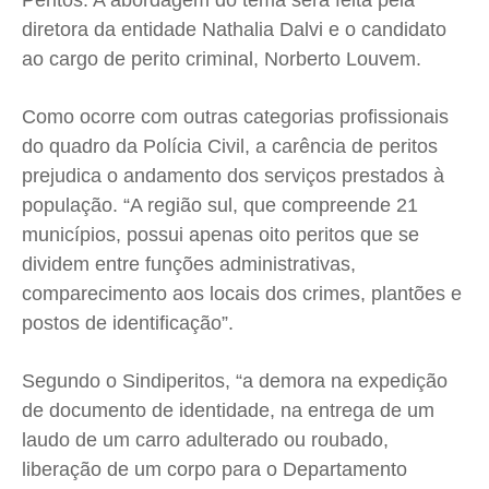
Peritos. A abordagem do tema será feita pela
Quem Somos
Quem Somos
Quem Somos
Quem Somos
diretora da entidade Nathalia Dalvi e o candidato
Expediente
Expediente
Expediente
Expediente
ao cargo de perito criminal, Norberto Louvem.
Contato
Contato
Contato
Contato
Anuncie
Anuncie
Anuncie
Anuncie
Como ocorre com outras categorias profissionais
do quadro da Polícia Civil, a carência de peritos
Termos de Uso
Termos de Uso
Termos de Uso
Termos de Uso
prejudica o andamento dos serviços prestados à
Privacidade
Privacidade
Privacidade
Privacidade
população. “A região sul, que compreende 21
municípios, possui apenas oito peritos que se
dividem entre funções administrativas,
comparecimento aos locais dos crimes, plantões e
postos de identificação”.
Segundo o Sindiperitos, “a demora na expedição
de documento de identidade, na entrega de um
laudo de um carro adulterado ou roubado,
liberação de um corpo para o Departamento