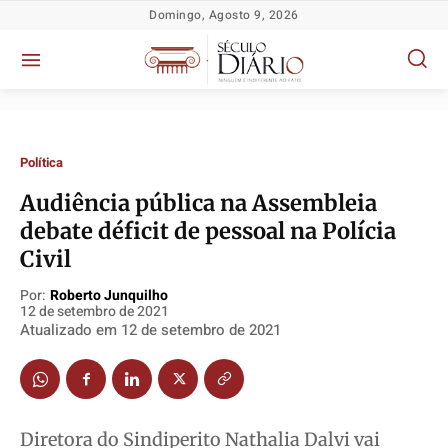
Domingo, Agosto 9, 2026
Política
​​Audiência pública na Assembleia
debate déficit de pessoal na Polícia
Política
Política
Política
Política
Civil
Socioeconômicas
Socioeconômicas
Socioeconômicas
Socioeconômicas
Por:
Roberto Junquilho
12 de setembro de 2021
TV Século
TV Século
TV Século
TV Século
Atualizado em
12 de setembro de 2021
Justiça
Justiça
Justiça
Justiça
Educação
Educação
Educação
Educação
Segurança
Segurança
Segurança
Segurança
Meio Ambiente
Meio Ambiente
Meio Ambiente
Meio Ambiente
Diretora do Sindiperito Nathalia Dalvi vai