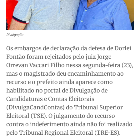
Quem Somos
Quem Somos
Quem Somos
Quem Somos
Expediente
Expediente
Expediente
Expediente
Contato
Contato
Contato
Contato
Anuncie
Anuncie
Anuncie
Anuncie
Divulgação
Os embargos de declaração da defesa de Dorlei
Termos de Uso
Termos de Uso
Termos de Uso
Termos de Uso
Fontão foram rejeitados pelo juiz Jorge
Privacidade
Privacidade
Privacidade
Privacidade
Orrevan Vaccari Filho nessa segunda-feira (23),
mas o magistrado deu encaminhamento ao
recurso e o prefeito ainda aparece como
habilitado no portal de Divulgação de
Candidaturas e Contas Eleitorais
(DivulgaCandContas) do Tribunal Superior
Eleitoral (TSE). O julgamento do recurso
contra o indeferimento ainda não foi realizado
pelo Tribunal Regional Eleitoral (TRE-ES).