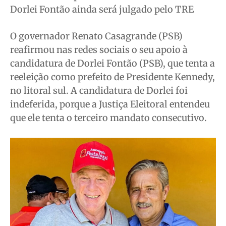
Dorlei Fontão ainda será julgado pelo TRE
Saúde
Saúde
Saúde
Saúde
Cidades
Cidades
Cidades
Cidades
O governador Renato Casagrande (PSB)
Direitos
Direitos
Direitos
Direitos
reafirmou nas redes sociais o seu apoio à
Economia
Economia
Economia
Economia
candidatura de Dorlei Fontão (PSB), que tenta a
Cultura
Cultura
Cultura
Cultura
reeleição como prefeito de Presidente Kennedy,
no litoral sul. A candidatura de Dorlei foi
Colunas
Colunas
Colunas
Colunas
indeferida, porque a Justiça Eleitoral entendeu
Caetano Roque
Caetano Roque
Caetano Roque
Caetano Roque
que ele tenta o terceiro mandato consecutivo.
Gustavo Bastos
Gustavo Bastos
Gustavo Bastos
Gustavo Bastos
Jr Mignone (in memorian)
Jr Mignone (in memorian)
Jr Mignone (in memorian)
Jr Mignone (in memorian)
Wanda Sily
Wanda Sily
Wanda Sily
Wanda Sily
Publicidade Legal
Publicidade Legal
Publicidade Legal
Publicidade Legal
Anuncie
Anuncie
Anuncie
Anuncie