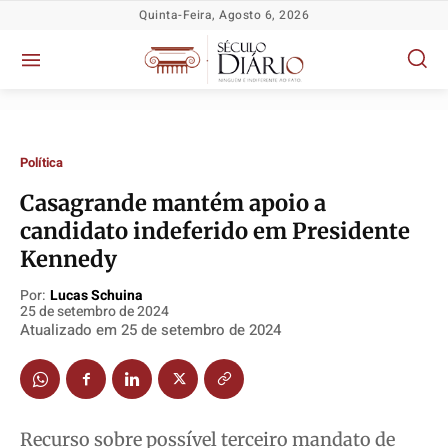
Quinta-Feira, Agosto 6, 2026
Política
Casagrande mantém apoio a
candidato indeferido em Presidente
Kennedy
Política
Política
Política
Política
Socioeconômicas
Socioeconômicas
Socioeconômicas
Socioeconômicas
Por:
Lucas Schuina
25 de setembro de 2024
TV Século
TV Século
TV Século
TV Século
Atualizado em
25 de setembro de 2024
Justiça
Justiça
Justiça
Justiça
Educação
Educação
Educação
Educação
Segurança
Segurança
Segurança
Segurança
Recurso sobre possível terceiro mandato de
Meio Ambiente
Meio Ambiente
Meio Ambiente
Meio Ambiente