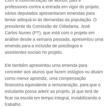
Com a movimentação de alunos, pais e
professores contra a entrada em vigor do projeto,
Expediente
Expediente
Expediente
Expediente
vários deputados apresentaram emendas para
Contato
Contato
Contato
Contato
tentar adequá-lo às demandas da população. O
Anuncie
Anuncie
Anuncie
Anuncie
presidente da Comissão de Cidadania, José
Carlos Nunes (PT), que está com o projeto em
Termos de Uso
Termos de Uso
Termos de Uso
Termos de Uso
análise desde a semana passada, apresentou uma
Privacidade
Privacidade
Privacidade
Privacidade
emenda para a inclusão de psicólogos e
assistentes sociais no projeto.
Ele também apresentou uma emenda para
conceder aos alunos que fazem estágios ou atuam
como menor aprendiz, uma compensação
financeira equivalente a remuneração, para que o
estudante possa aderir ao projeto, já que terá de
ficar na escola em tempo integral, inviabilizando o
trabalho.