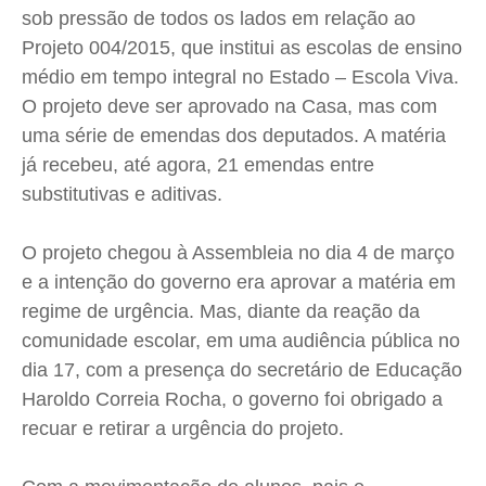
Saúde
Saúde
Saúde
Saúde
sob pressão de todos os lados em relação ao
Projeto 004/2015, que institui as escolas de ensino
Cidades
Cidades
Cidades
Cidades
médio em tempo integral no Estado – Escola Viva.
Direitos
Direitos
Direitos
Direitos
O projeto deve ser aprovado na Casa, mas com
Economia
Economia
Economia
Economia
uma série de emendas dos deputados. A matéria
Cultura
Cultura
Cultura
Cultura
já recebeu, até agora, 21 emendas entre
Colunas
Colunas
Colunas
Colunas
substitutivas e aditivas.
Caetano Roque
Caetano Roque
Caetano Roque
Caetano Roque
Gustavo Bastos
Gustavo Bastos
Gustavo Bastos
Gustavo Bastos
O projeto chegou à Assembleia no dia 4 de março
e a intenção do governo era aprovar a matéria em
Jr Mignone (in memorian)
Jr Mignone (in memorian)
Jr Mignone (in memorian)
Jr Mignone (in memorian)
regime de urgência. Mas, diante da reação da
Wanda Sily
Wanda Sily
Wanda Sily
Wanda Sily
comunidade escolar, em uma audiência pública no
dia 17, com a presença do secretário de Educação
Publicidade Legal
Publicidade Legal
Publicidade Legal
Publicidade Legal
Haroldo Correia Rocha, o governo foi obrigado a
Anuncie
Anuncie
Anuncie
Anuncie
recuar e retirar a urgência do projeto.
Quem Somos
Quem Somos
Quem Somos
Quem Somos