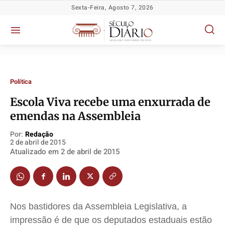
Sexta-Feira, Agosto 7, 2026
Política
Escola Viva recebe uma enxurrada de
emendas na Assembleia
Política
Política
Política
Política
Por:
Redação
Socioeconômicas
Socioeconômicas
Socioeconômicas
Socioeconômicas
2 de abril de 2015
Atualizado em
2 de abril de 2015
TV Século
TV Século
TV Século
TV Século
Justiça
Justiça
Justiça
Justiça
Educação
Educação
Educação
Educação
Segurança
Segurança
Segurança
Segurança
Nos bastidores da Assembleia Legislativa, a
Meio Ambiente
Meio Ambiente
Meio Ambiente
Meio Ambiente
impressão é de que os deputados estaduais estão