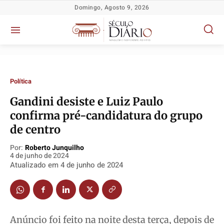
Domingo, Agosto 9, 2026
Política
Gandini desiste e Luiz Paulo
confirma pré-candidatura do grupo
de centro
Política
Política
Política
Política
Socioeconômicas
Socioeconômicas
Socioeconômicas
Socioeconômicas
Por:
Roberto Junquilho
4 de junho de 2024
TV Século
TV Século
TV Século
TV Século
Atualizado em
4 de junho de 2024
Justiça
Justiça
Justiça
Justiça
Educação
Educação
Educação
Educação
Segurança
Segurança
Segurança
Segurança
Anúncio foi feito na noite desta terça, depois de
Meio Ambiente
Meio Ambiente
Meio Ambiente
Meio Ambiente