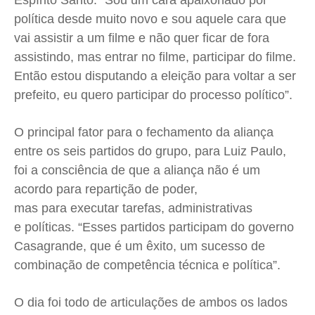
Espírito Santo. “Sou um cara apaixonado por
Quem Somos
Quem Somos
Quem Somos
Quem Somos
política desde muito novo e sou aquele cara que
Expediente
Expediente
Expediente
Expediente
vai assistir a um filme e não quer ficar de fora
Contato
Contato
Contato
Contato
assistindo, mas entrar no filme, participar do filme.
Anuncie
Anuncie
Anuncie
Anuncie
Então estou disputando a eleição para voltar a ser
prefeito, eu quero participar do processo político”.
Termos de Uso
Termos de Uso
Termos de Uso
Termos de Uso
O principal fator para o fechamento da aliança
Privacidade
Privacidade
Privacidade
Privacidade
entre os seis partidos do grupo, para Luiz Paulo,
foi a consciência de que a aliança não é um
acordo para repartição de poder,
mas para executar tarefas, administrativas
e políticas. “Esses partidos participam do governo
Casagrande, que é um êxito, um sucesso de
combinação de competência técnica e política”.
O dia foi todo de articulações de ambos os lados