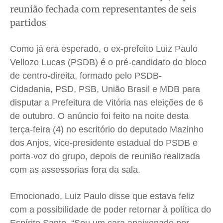
reunião fechada com representantes de seis
Saúde
Saúde
Saúde
Saúde
partidos
Cidades
Cidades
Cidades
Cidades
Direitos
Direitos
Direitos
Direitos
Como já era esperado, o ex-prefeito Luiz Paulo
Economia
Economia
Economia
Economia
Vellozo Lucas (PSDB) é o pré-candidato do bloco
Cultura
Cultura
Cultura
Cultura
de centro-direita, formado pelo PSDB-
Colunas
Colunas
Colunas
Colunas
Cidadania, PSD, PSB, União Brasil e MDB para
disputar a Prefeitura de Vitória nas eleições de 6
Caetano Roque
Caetano Roque
Caetano Roque
Caetano Roque
de outubro. O anúncio foi feito na noite desta
Gustavo Bastos
Gustavo Bastos
Gustavo Bastos
Gustavo Bastos
terça-feira (4) no escritório do deputado Mazinho
Jr Mignone (in memorian)
Jr Mignone (in memorian)
Jr Mignone (in memorian)
Jr Mignone (in memorian)
dos Anjos, vice-presidente estadual do PSDB e
Wanda Sily
Wanda Sily
Wanda Sily
Wanda Sily
porta-voz do grupo, depois de reunião realizada
com as assessorias fora da sala.
Publicidade Legal
Publicidade Legal
Publicidade Legal
Publicidade Legal
Anuncie
Anuncie
Anuncie
Anuncie
Emocionado, Luiz Paulo disse que estava feliz
com a possibilidade de poder retornar à política do