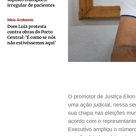
Quem Somos
Quem Somos
Quem Somos
Quem Somos
irregular de pacientes
Expediente
Expediente
Expediente
Expediente
Meio Ambiente
Contato
Contato
Contato
Contato
Dom Luiz protesta
Anuncie
Anuncie
Anuncie
Anuncie
contra obras do Porto
Central: ‘É como se nós
não estivéssemos aqui’
Termos de Uso
Termos de Uso
Termos de Uso
Termos de Uso
Privacidade
Privacidade
Privacidade
Privacidade
O promotor de Justiça Elion
uma ação judicial, nessa seg
sua chapa nas eleições mun
acordo com o representante
Executivo ampliou o número