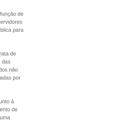
 função de
servidores
blica para
rata de
o das
ados não
zadas por
unto à
mento de
huma