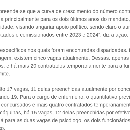
preende-se que a curva de crescimento do número contr
da principalmente para os dois últimos anos do mandato
lidade, visando angariar apoio político, sendo claro o a
atados e comissionados entre 2023 e 2024”, diz a ação.
s específicos nos quais foram encontradas disparidades.
agem, existem cinco vagas atualmente. Dessas, apenas
s, e há mais 20 contratados temporariamente para a fu
mite.
ão 17 vagas, 11 delas preenchidas atualmente por conc
zando 19. Para o cargo de enfermeiro, o quantitativo previ
 concursados e mais quatro contratados temporariamen
máquinas, há 15 vagas, 12 delas preenchidas por efetiv
Já para as duas vagas de psicólogo, os dois funcionário
so.