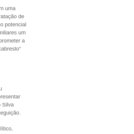
com uma
ratação de
o potencial
amiliares um
prometer a
cabresto”
u
presentar
 Silva
seguição.
ítico,