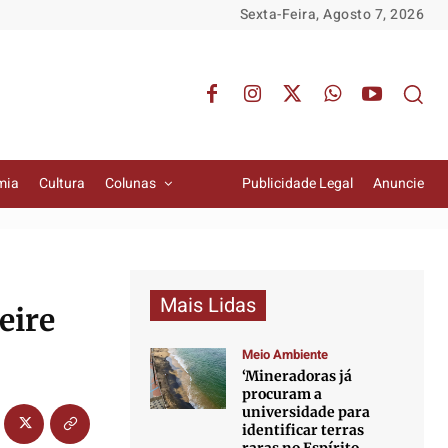
Sexta-Feira, Agosto 7, 2026
mia
Cultura
Colunas
Publicidade Legal
Anuncie
Mais Lidas
eire
Meio Ambiente
‘Mineradoras já
procuram a
universidade para
identificar terras