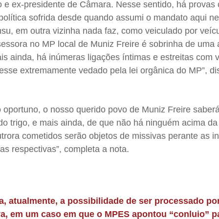
o e ex-presidente de Câmara. Nesse sentido, há provas 
 política sofrida desde quando assumi o mandato aqui ne
su, em outra vizinha nada faz, como veiculado por veíc
sessora no MP local de Muniz Freire é sobrinha de uma 
s ainda, há inúmeras ligações íntimas e estreitas com v
esse extremamente vedado pela lei orgânica do MP”, di
 oportuno, o nosso querido povo de Muniz Freire saber
 do trigo, e mais ainda, de que não há ninguém acima da 
trora cometidos serão objetos de missivas perante as i
ias respectivas”, completa a nota.
a, atualmente, a possibilidade de ser processado po
va, em um caso em que o MPES apontou “conluio” p