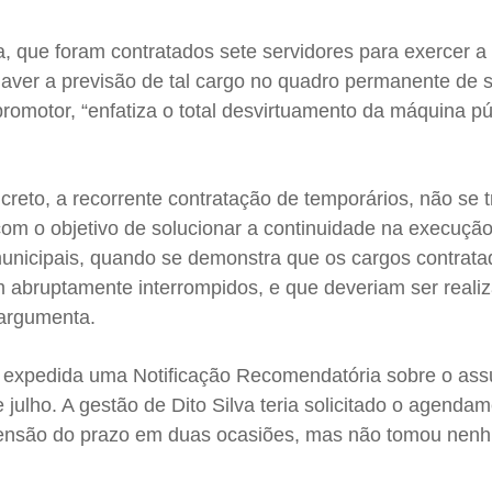
da, que foram contratados sete servidores para exercer a
haver a previsão de tal cargo no quadro permanente de 
promotor, “enfatiza o total desvirtuamento da máquina pú
reto, a recorrente contratação de temporários, não se t
com o objetivo de solucionar a continuidade na execuçã
 municipais, quando se demonstra que os cargos contrat
m abruptamente interrompidos, e que deveriam ser reali
 argumenta.
 expedida uma Notificação Recomendatória sobre o ass
de julho. A gestão de Dito Silva teria solicitado o agenda
tensão do prazo em duas ocasiões, mas não tomou nen