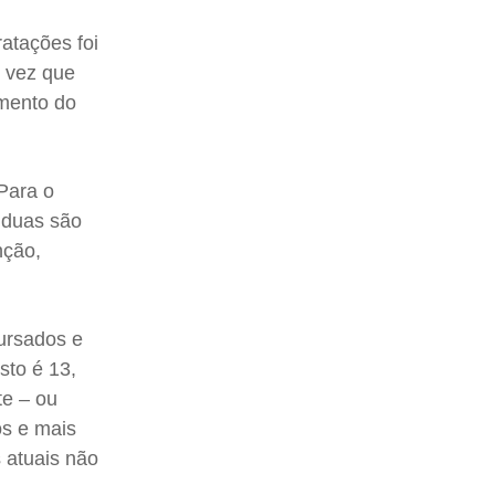
atações foi
, vez que
umento do
 Para o
 duas são
nção,
ursados e
sto é 13,
te – ou
os e mais
s atuais não