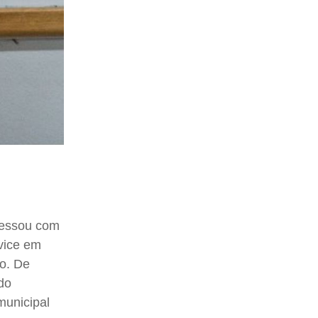
gressou com
 vice em
co. De
do
municipal