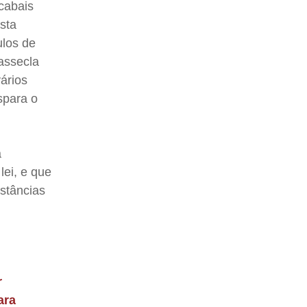
cabais
sta
ulos de
assecla
ários
spara o
á
lei, e que
nstâncias
r
ara