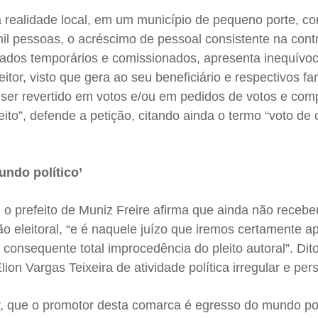
a realidade local, em um município de pequeno porte, 
il pessoas, o acréscimo de pessoal consistente na cont
tados temporários e comissionados, apresenta inequívoc
leitor, visto que gera ao seu beneficiário e respectivos f
 ser revertido em votos e/ou em pedidos de votos e com
eito”, defende a petição, citando ainda o termo “voto de 
ndo político’
 o prefeito de Muniz Freire afirma que ainda não recebe
ão eleitoral, “e é naquele juízo que iremos certamente a
consequente total improcedência do pleito autoral”. Dito
on Vargas Teixeira de atividade política irregular e per
r, que o promotor desta comarca é egresso do mundo pol