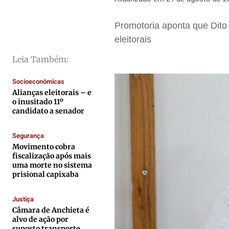
Saúde
Saúde
Saúde
Saúde
Promotoria aponta que Dito
Cidades
Cidades
Cidades
Cidades
eleitorais
Direitos
Direitos
Direitos
Direitos
Leia Também:
Economia
Economia
Economia
Economia
Cultura
Cultura
Cultura
Cultura
Socioeconômicas
Colunas
Colunas
Colunas
Colunas
Alianças eleitorais – e
o inusitado 11º
Caetano Roque
Caetano Roque
Caetano Roque
Caetano Roque
candidato a senador
Gustavo Bastos
Gustavo Bastos
Gustavo Bastos
Gustavo Bastos
Segurança
Jr Mignone (in memorian)
Jr Mignone (in memorian)
Jr Mignone (in memorian)
Jr Mignone (in memorian)
Movimento cobra
Wanda Sily
Wanda Sily
Wanda Sily
Wanda Sily
fiscalização após mais
uma morte no sistema
prisional capixaba
Publicidade Legal
Publicidade Legal
Publicidade Legal
Publicidade Legal
Justiça
Anuncie
Anuncie
Anuncie
Anuncie
Câmara de Anchieta é
alvo de ação por
suposto transporte