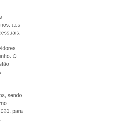
 a
anos, aos
cessuais.
vidores
junho. O
stão
s
os, sendo
smo
2020, para
,