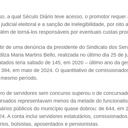
sso, a qual Século Diário teve acesso, o promotor requer
judicial eleitoral e a sanção de inelegibilidade, por oito 
além de torná-los responsáveis por eventuais custas pro
rtir de uma denúncia da presidente do Sindicato dos Ser
ilza Maria Martins Bello, realizada no último dia 25 de 
tados teria saltado de 145, em 2020 – último ano da ge
ra 394, em maio de 2024. O quantitativo de comissionado
 mesmo período.
ro de servidores sem concurso superou o de concursad
ursados representavam menos da metade do funcionali
onários públicos do município quase dobrou: de 644, em 
4. A conta inclui servidores estatutários, comissionados
ários, bolsistas, aposentados e pensionistas.