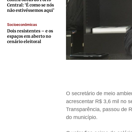
Central: ‘É como se nós
Contato
Contato
Contato
Contato
não estivéssemos aqui’
Anuncie
Anuncie
Anuncie
Anuncie
Socioeconômicas
Dois resistentes – e os
Termos de Uso
Termos de Uso
Termos de Uso
Termos de Uso
espaços em aberto no
cenário eleitoral
Privacidade
Privacidade
Privacidade
Privacidade
O secretário de meio ambie
acrescentar R$ 3,6 mil no 
Transparência, passou de R$
do município.