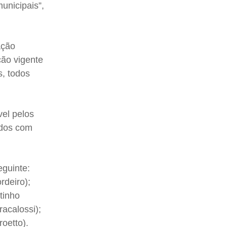
unicipais”,
ação
ção vigente
s, todos
vel pelos
odos com
eguinte:
rdeiro);
tinho
racalossi);
oetto).