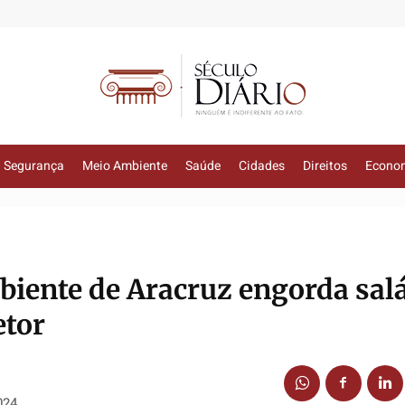
Segurança
Meio Ambiente
Saúde
Cidades
Direitos
Econo
biente de Aracruz engorda salá
etor
024