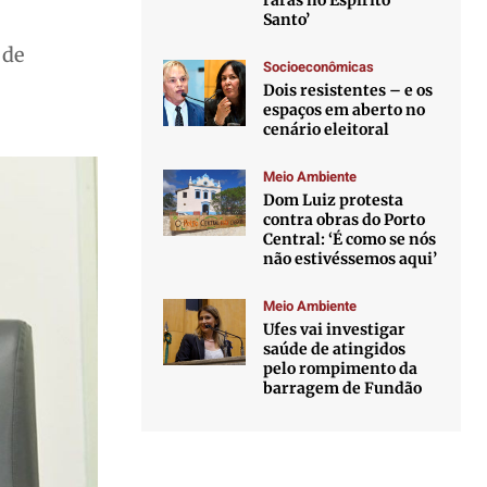
raras no Espírito
Santo’
 de
Socioeconômicas
Dois resistentes – e os
espaços em aberto no
cenário eleitoral
Meio Ambiente
Dom Luiz protesta
contra obras do Porto
Central: ‘É como se nós
não estivéssemos aqui’
Meio Ambiente
Ufes vai investigar
saúde de atingidos
pelo rompimento da
barragem de Fundão