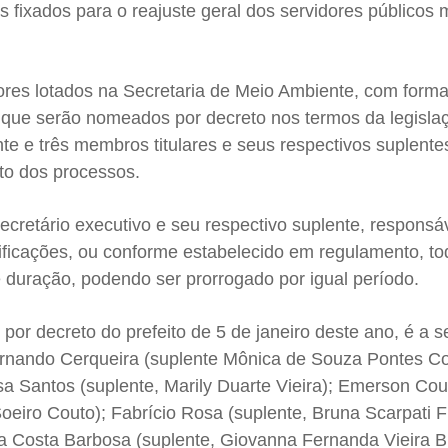
 fixados para o reajuste geral dos servidores públicos m
dores lotados na Secretaria de Meio Ambiente, com form
, que serão nomeados por decreto nos termos da legisla
e e três membros titulares e seus respectivos suplente
to dos processos.
cretário executivo e seu respectivo suplente, responsá
otificações, ou conforme estabelecido em regulamento, t
duração, podendo ser prorrogado por igual período.
por decreto do prefeito de 5 de janeiro deste ano, é a s
Fernando Cerqueira (suplente Mônica de Souza Pontes Co
Santos (suplente, Marily Duarte Vieira); Emerson Cou
Soeiro Couto); Fabrício Rosa (suplente, Bruna Scarpati F
a Costa Barbosa (suplente, Giovanna Fernanda Vieira Br