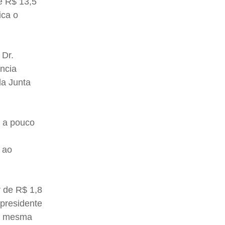
de R$ 13,5
ica o
 Dr.
ância
da Junta
, a pouco
 ao
r de R$ 1,8
 presidente
na mesma