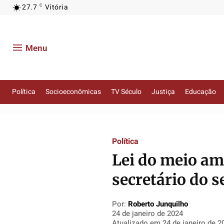
27.7
Vitória
C
Menu
Política
Socioeconômicas
TV Século
Justiça
Educação
Política
Política
Política
Política
Socioeconômicas
Socioeconômicas
Socioeconômicas
Socioeconômicas
TV Século
TV Século
TV Século
TV Século
Política
Justiça
Justiça
Justiça
Justiça
Lei do meio am
Educação
Educação
Educação
Educação
secretário do s
Segurança
Segurança
Segurança
Segurança
Meio Ambiente
Meio Ambiente
Meio Ambiente
Meio Ambiente
Por:
Roberto Junquilho
Saúde
Saúde
Saúde
Saúde
24 de janeiro de 2024
Atualizado em
24 de janeiro de 2