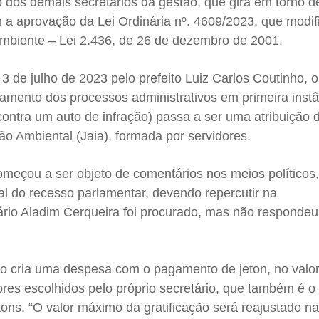
io dos demais secretários da gestão, que gira em torno 
m a aprovação da Lei Ordinária nº. 4609/2023, que modif
mbiente – Lei 2.436, de 26 de dezembro de 2001.
3 de julho de 2023 pelo prefeito Luiz Carlos Coutinho, o
gamento dos processos administrativos em primeira inst
ontra um auto de infração) passa a ser uma atribuição 
o Ambiental (Jaia), formada por servidores.
meçou a ser objeto de comentários nos meios políticos
l do recesso parlamentar, devendo repercutir na
ário Aladim Cerqueira foi procurado, mas não respondeu
io cria uma despesa com o pagamento de jeton, no valo
dores escolhidos pelo próprio secretário, que também é o
etons. “O valor máximo da gratificação será reajustado 