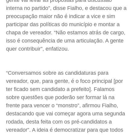
gente vai levar as propostas para discussão
Quem Somos
Quem Somos
Quem Somos
Quem Somos
interna no partido”, disse Fialho, e destacou que a
Expediente
Expediente
Expediente
Expediente
preocupação maior não é indicar a vice e sim
Contato
Contato
Contato
Contato
participar das políticas do município e montar a
Anuncie
Anuncie
Anuncie
Anuncie
chapa de vereador. “Não estamos atrás de cargo,
isso é consequência de uma articulação. A gente
quer contribuir”, enfatizou.
Termos de Uso
Termos de Uso
Termos de Uso
Termos de Uso
Privacidade
Privacidade
Privacidade
Privacidade
“Conversamos sobre as candidaturas para
vereador, que, para gente, é o foco principal [por
ter ficado sem candidato a prefeito]. Falamos
sobre questões que poderão ser formar lá na
frente para vencer o “monstro”, afirmou Fialho,
destacando que vai começar agora uma segunda
rodada, desta feita com os pré-candidatos a
vereador”. A ideia é democratizar para que todos