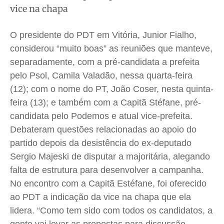
vice na chapa
Saúde
Saúde
Saúde
Saúde
Cidades
Cidades
Cidades
Cidades
O presidente do PDT em Vitória, Junior Fialho,
Direitos
Direitos
Direitos
Direitos
considerou “muito boas” as reuniões que manteve,
Economia
Economia
Economia
Economia
separadamente, com a pré-candidata a prefeita
Cultura
Cultura
Cultura
Cultura
pelo Psol, Camila Valadão, nessa quarta-feira
(12); com o nome do PT, João Coser, nesta quinta-
Colunas
Colunas
Colunas
Colunas
feira (13); e também com a Capitã Stéfane, pré-
Caetano Roque
Caetano Roque
Caetano Roque
Caetano Roque
candidata pelo Podemos e atual vice-prefeita.
Gustavo Bastos
Gustavo Bastos
Gustavo Bastos
Gustavo Bastos
Debateram questões relacionadas ao apoio do
Jr Mignone (in memorian)
Jr Mignone (in memorian)
Jr Mignone (in memorian)
Jr Mignone (in memorian)
partido depois da desistência do ex-deputado
Wanda Sily
Wanda Sily
Wanda Sily
Wanda Sily
Sergio Majeski de disputar a majoritária, alegando
falta de estrutura para desenvolver a campanha.
No encontro com a Capitã Estéfane, foi oferecido
Publicidade Legal
Publicidade Legal
Publicidade Legal
Publicidade Legal
ao PDT a indicação da vice na chapa que ela
Anuncie
Anuncie
Anuncie
Anuncie
lidera
.
“Como tem sido com todos os candidatos, a