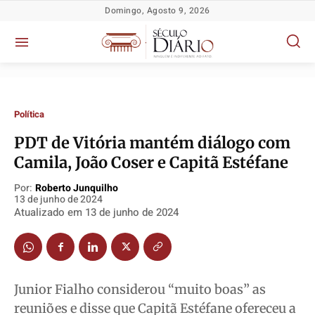
Domingo, Agosto 9, 2026
Política
PDT de Vitória mantém diálogo com
Camila, João Coser e Capitã Estéfane
Política
Política
Política
Política
Por:
Roberto Junquilho
13 de junho de 2024
Socioeconômicas
Socioeconômicas
Socioeconômicas
Socioeconômicas
Atualizado em
13 de junho de 2024
TV Século
TV Século
TV Século
TV Século
Justiça
Justiça
Justiça
Justiça
Educação
Educação
Educação
Educação
Junior Fialho considerou “muito boas” as
Segurança
Segurança
Segurança
Segurança
reuniões e disse que Capitã Estéfane ofereceu a
Meio Ambiente
Meio Ambiente
Meio Ambiente
Meio Ambiente