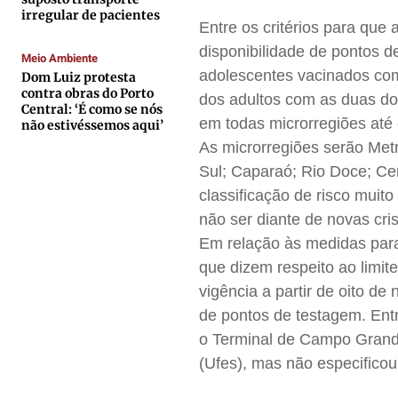
irregular de pacientes
Entre os critérios para que
Anuncie
Anuncie
Anuncie
Anuncie
disponibilidade de pontos 
Meio Ambiente
adolescentes vacinados com
Dom Luiz protesta
Termos de Uso
Termos de Uso
Termos de Uso
Termos de Uso
contra obras do Porto
dos adultos com as duas dos
Central: ‘É como se nós
Privacidade
Privacidade
Privacidade
Privacidade
em todas microrregiões até 
não estivéssemos aqui’
As microrregiões serão Metr
Sul; Caparaó; Rio Doce; Ce
classificação de risco muito
não ser diante de novas cris
Em relação às medidas para
que dizem respeito ao limit
vigência a partir de oito 
de pontos de testagem. Entr
o Terminal de Campo Grande
(Ufes), mas não especifico