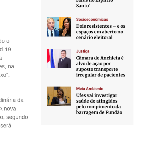
raras no Espírito
Santo’
Socioeconômicas
Dois resistentes – e os
espaços em aberto no
cenário eleitoral
do o
d-19.
Justiça
a
Câmara de Anchieta é
alvo de ação por
es, na
suposto transporte
xo”,
irregular de pacientes
Meio Ambiente
Ufes vai investigar
dinária da
saúde de atingidos
pelo rompimento da
 A nova
barragem de Fundão
ção, segundo
 será