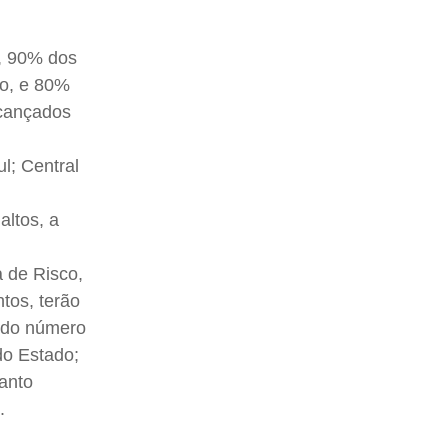
e, 90% dos
ço, e 80%
lcançados
l; Central
altos, a
 de Risco,
tos, terão
o do número
do Estado;
anto
.