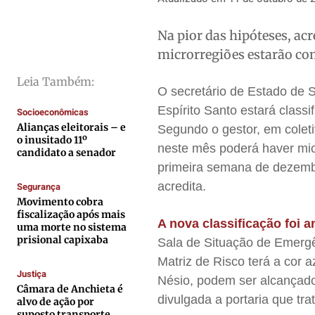
Direitos
Direitos
Direitos
Direitos
Economia
Economia
Economia
Economia
Na pior das hipóteses, ac
Cultura
Cultura
Cultura
Cultura
microrregiões estarão com
Colunas
Colunas
Colunas
Colunas
Leia Também:
O secretário de Estado de 
Caetano Roque
Caetano Roque
Caetano Roque
Caetano Roque
Espírito Santo estará class
Socioeconômicas
Gustavo Bastos
Gustavo Bastos
Gustavo Bastos
Gustavo Bastos
Alianças eleitorais – e
Segundo o gestor, em coleti
Jr Mignone (in memorian)
Jr Mignone (in memorian)
Jr Mignone (in memorian)
Jr Mignone (in memorian)
o inusitado 11º
neste mês poderá haver micr
candidato a senador
Wanda Sily
Wanda Sily
Wanda Sily
Wanda Sily
primeira semana de dezembro
acredita.
Segurança
Movimento cobra
Publicidade Legal
Publicidade Legal
Publicidade Legal
Publicidade Legal
fiscalização após mais
A nova classificação foi 
uma morte no sistema
Anuncie
Anuncie
Anuncie
Anuncie
prisional capixaba
Sala de Situação de Emergê
Matriz de Risco terá a cor a
Quem Somos
Quem Somos
Quem Somos
Quem Somos
Justiça
Nésio, podem ser alcançad
Câmara de Anchieta é
Expediente
Expediente
Expediente
Expediente
divulgada a portaria que tra
alvo de ação por
suposto transporte
Contato
Contato
Contato
Contato