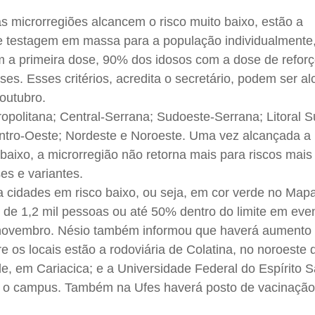
 as microrregiões alcancem o risco muito baixo, estão a
de testagem em massa para a população individualment
 a primeira dose, 90% dos idosos com a dose de refor
es. Esses critérios, acredita o secretário, podem ser a
outubro.
opolitana; Central-Serrana; Sudoeste-Serrana; Litoral Su
ntro-Oeste; Nordeste e Noroeste. Uma vez alcançada a
 baixo, a microrregião não retorna mais para riscos mais 
es e variantes.
 cidades em risco baixo, ou seja, em cor verde no Mapa
e de 1,2 mil pessoas ou até 50% dentro do limite em even
de novembro. Nésio também informou que haverá aument
e os locais estão a rodoviária de Colatina, no noroeste 
, em Cariacica; e a Universidade Federal do Espírito S
u o campus. Também na Ufes haverá posto de vacinação