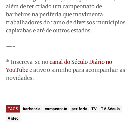
além de ter criado um campeonato de
Contato
Contato
Contato
Contato
barbeiros na periferia que movimenta
Anuncie
Anuncie
Anuncie
Anuncie
trabalhadores do ramo de diversos municípios
capixabas e até de outros estados.
Termos de Uso
Termos de Uso
Termos de Uso
Termos de Uso
Privacidade
Privacidade
Privacidade
Privacidade
—-
* Inscreva-se no
canal do Século Diário no
YouTube
e ative o sininho para acompanhar as
novidades.
TAGS
barbearia
campeonato
periferia
TV
TV Século
Vídeo