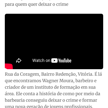
Cidades
Cidades
Cidades
Cidades
para quem quer deixar o crime
Direitos
Direitos
Direitos
Direitos
Economia
Economia
Economia
Economia
Cultura
Cultura
Cultura
Cultura
Colunas
Colunas
Colunas
Colunas
Caetano Roque
Caetano Roque
Caetano Roque
Caetano Roque
Gustavo Bastos
Gustavo Bastos
Gustavo Bastos
Gustavo Bastos
Jr Mignone (in memorian)
Jr Mignone (in memorian)
Jr Mignone (in memorian)
Jr Mignone (in memorian)
Wanda Sily
Wanda Sily
Wanda Sily
Wanda Sily
Rua da Coragem, Bairro Redenção, Vitória. É lá
Publicidade Legal
Publicidade Legal
Publicidade Legal
Publicidade Legal
que encontramos Wagner Moura, barbeiro e
Anuncie
Anuncie
Anuncie
Anuncie
criador de um instituto de formação em sua
área. Ele conta a história de como por meio da
Quem Somos
Quem Somos
Quem Somos
Quem Somos
barbearia conseguiu deixar o crime e formar
Expediente
Expediente
Expediente
Expediente
uma nova geração de jovens profissionais,