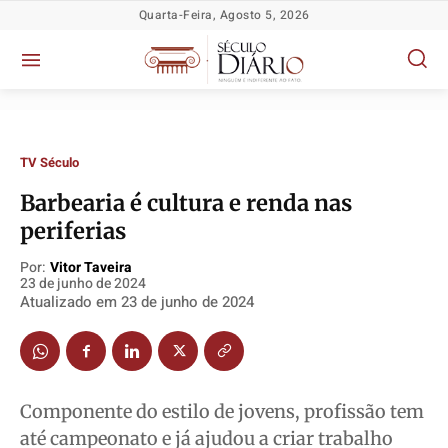
Quarta-Feira, Agosto 5, 2026
TV Século
Barbearia é cultura e renda nas
Política
Política
Política
Política
periferias
Socioeconômicas
Socioeconômicas
Socioeconômicas
Socioeconômicas
Por:
Vitor Taveira
TV Século
TV Século
TV Século
TV Século
23 de junho de 2024
Justiça
Justiça
Justiça
Justiça
Atualizado em
23 de junho de 2024
Educação
Educação
Educação
Educação
Segurança
Segurança
Segurança
Segurança
Meio Ambiente
Meio Ambiente
Meio Ambiente
Meio Ambiente
Componente do estilo de jovens, profissão tem
Saúde
Saúde
Saúde
Saúde
até campeonato e já ajudou a criar trabalho