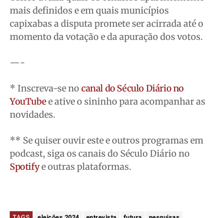
mais definidos e em quais municípios
Contato
Contato
Contato
Contato
capixabas a disputa promete ser acirrada até o
Anuncie
Anuncie
Anuncie
Anuncie
momento da votação e da apuração dos votos.
Termos de Uso
Termos de Uso
Termos de Uso
Termos de Uso
—-
Privacidade
Privacidade
Privacidade
Privacidade
* Inscreva-se no
canal do Século Diário no
YouTube
e ative o sininho para acompanhar as
novidades.
** Se quiser ouvir este e outros programas em
podcast, siga os canais do Século Diário no
Spotify
e outras plataformas.
TAGS
eleições 2024
entrevista
futura
pesquisas