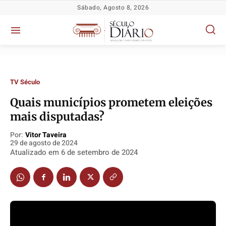
Sábado, Agosto 8, 2026
TV Século
Quais municípios prometem eleições
Política
Política
Política
Política
mais disputadas?
Socioeconômicas
Socioeconômicas
Socioeconômicas
Socioeconômicas
Por:
Vitor Taveira
TV Século
TV Século
TV Século
TV Século
29 de agosto de 2024
Atualizado em
6 de setembro de 2024
Justiça
Justiça
Justiça
Justiça
Educação
Educação
Educação
Educação
Segurança
Segurança
Segurança
Segurança
Meio Ambiente
Meio Ambiente
Meio Ambiente
Meio Ambiente
Saúde
Saúde
Saúde
Saúde