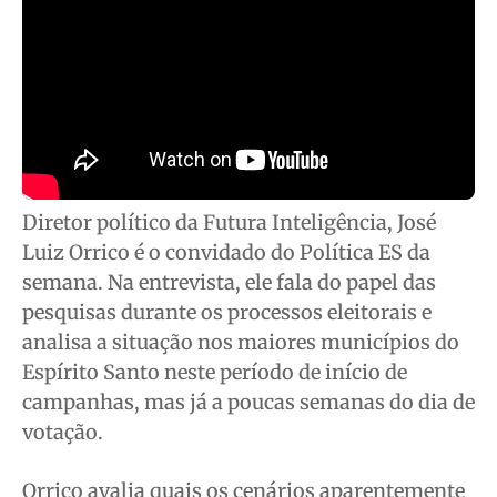
Cidades
Cidades
Cidades
Cidades
Direitos
Direitos
Direitos
Direitos
Economia
Economia
Economia
Economia
Cultura
Cultura
Cultura
Cultura
Colunas
Colunas
Colunas
Colunas
Caetano Roque
Caetano Roque
Caetano Roque
Caetano Roque
Gustavo Bastos
Gustavo Bastos
Gustavo Bastos
Gustavo Bastos
Diretor político da Futura Inteligência, José
Jr Mignone (in memorian)
Jr Mignone (in memorian)
Jr Mignone (in memorian)
Jr Mignone (in memorian)
Luiz Orrico é o convidado do Política ES da
semana. Na entrevista, ele fala do papel das
Wanda Sily
Wanda Sily
Wanda Sily
Wanda Sily
pesquisas durante os processos eleitorais e
analisa a situação nos maiores municípios do
Publicidade Legal
Publicidade Legal
Publicidade Legal
Publicidade Legal
Espírito Santo neste período de início de
Anuncie
Anuncie
Anuncie
Anuncie
campanhas, mas já a poucas semanas do dia de
votação.
Quem Somos
Quem Somos
Quem Somos
Quem Somos
Orrico avalia quais os cenários aparentemente
Expediente
Expediente
Expediente
Expediente