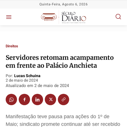
Quinta-Feira, Agosto 6, 2026
Direitos
Servidores retomam acampamento
em frente ao Palácio Anchieta
Por:
Lucas Schuina
2 de maio de 2024
Atualizado em
2 de maio de 2024
Política
Política
Política
Política
Socioeconômicas
Socioeconômicas
Socioeconômicas
Socioeconômicas
TV Século
TV Século
TV Século
TV Século
Justiça
Justiça
Justiça
Justiça
Manifestação teve pausa para ações do 1º de
Maio; sindicato promete continuar até ser recebido
Educação
Educação
Educação
Educação