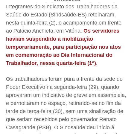
Anuncie
Anuncie
Anuncie
Anuncie
Integrantes do Sindicato dos Trabalhadores da
Saúde do Estado (Sindsaúde-ES) retomaram,
Quem Somos
Quem Somos
Quem Somos
Quem Somos
nesta quinta-feira (2), o acampamento em frente
Expediente
Expediente
Expediente
Expediente
ao Palácio Anchieta, em Vitória.
Os servidores
Contato
Contato
Contato
Contato
haviam suspendido a mobilização
temporariamente, para participação nos atos
Anuncie
Anuncie
Anuncie
Anuncie
em comemoração ao Dia Internacional do
Trabalhador, nessa quarta-feira (1º)
.
Termos de Uso
Termos de Uso
Termos de Uso
Termos de Uso
Privacidade
Privacidade
Privacidade
Privacidade
Os trabalhadores foram para a frente da sede do
Poder Executivo na segunda-feira (29), quando
aprovaram um indicativo de greve em assembleia,
e pernoitaram no espaço, retirando-se no fim da
tarde de terça-feira (30), sem uma sinalização de
que seriam recebidos pelo governador Renato
Casagrande (PSB). O Sindsaúde deu início à