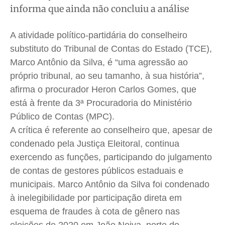
Saúde
Saúde
Saúde
Saúde
informa que ainda não concluiu a análise
Cidades
Cidades
Cidades
Cidades
A atividade político-partidária do conselheiro
Direitos
Direitos
Direitos
Direitos
substituto do Tribunal de Contas do Estado (TCE),
Economia
Economia
Economia
Economia
Marco Antônio da Silva, é “uma agressão ao
Cultura
Cultura
Cultura
Cultura
próprio tribunal, ao seu tamanho, à sua história”,
Colunas
Colunas
Colunas
Colunas
afirma o procurador Heron Carlos Gomes, que
Caetano Roque
Caetano Roque
Caetano Roque
Caetano Roque
está à frente da 3ª Procuradoria do Ministério
Gustavo Bastos
Gustavo Bastos
Gustavo Bastos
Gustavo Bastos
Público de Contas (MPC).
Jr Mignone (in memorian)
Jr Mignone (in memorian)
Jr Mignone (in memorian)
Jr Mignone (in memorian)
A crítica é referente ao conselheiro que, apesar de
condenado pela Justiça Eleitoral, continua
Wanda Sily
Wanda Sily
Wanda Sily
Wanda Sily
exercendo as funções, participando do julgamento
de contas de gestores públicos estaduais e
Publicidade Legal
Publicidade Legal
Publicidade Legal
Publicidade Legal
municipais. Marco Antônio da Silva foi condenado
Anuncie
Anuncie
Anuncie
Anuncie
à inelegibilidade por participação direta em
esquema de fraudes à cota de gênero nas
Quem Somos
Quem Somos
Quem Somos
Quem Somos