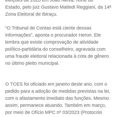
eleições de 2020 em João Neiva, norte do
Estado, pelo juiz Gustavo Mattedi Reggiani, da 14ª
Expediente
Expediente
Expediente
Expediente
Zona Eleitoral de Ibiraçu.
Contato
Contato
Contato
Contato
Anuncie
Anuncie
Anuncie
Anuncie
“O Tribunal de Contas está ciente dessas
informações”, aponta o procurador Heron. Ele
Termos de Uso
Termos de Uso
Termos de Uso
Termos de Uso
lembra que existe comprovação de atividade
Privacidade
Privacidade
Privacidade
Privacidade
político-partidária do conselheiro, agravada com
uma fraude eleitoral relacionada à cota de gênero
no último pleito municipal.
O TCES foi oficiado em janeiro deste ano, com o
pedido para a adoção de medidas previstas na lei,
com o afastamento imediato das funções. Mesmo
assim, permanece atuando. Também em março,
por meio de Ofício MPC nº 03/2023 (Protocolo