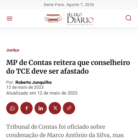
Sexta-Feira, Agosto 7, 2026
Justiça
MP de Contas reitera que conselheiro
do TCE deve ser afastado
Política
Política
Política
Política
Por:
Roberto Junquilho
Socioeconômicas
Socioeconômicas
Socioeconômicas
Socioeconômicas
12 de maio de 2023
Atualizado em
12 de maio de 2023
TV Século
TV Século
TV Século
TV Século
Justiça
Justiça
Justiça
Justiça
Educação
Educação
Educação
Educação
Segurança
Segurança
Segurança
Segurança
Tribunal de Contas foi oficiado sobre
Meio Ambiente
Meio Ambiente
Meio Ambiente
Meio Ambiente
condenação de Marco Antônio da Silva, mas