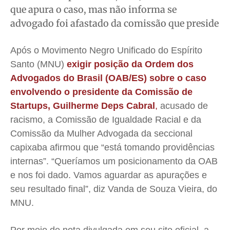
que apura o caso, mas não informa se
Meio Ambiente
Meio Ambiente
Meio Ambiente
Meio Ambiente
advogado foi afastado da comissão que preside
Saúde
Saúde
Saúde
Saúde
Cidades
Cidades
Cidades
Cidades
Após o Movimento Negro Unificado do Espírito
Direitos
Direitos
Direitos
Direitos
Santo (MNU)
exigir posição da Ordem dos
Economia
Economia
Economia
Economia
Advogados do Brasil (OAB/ES) sobre o caso
Cultura
Cultura
Cultura
Cultura
envolvendo o presidente da Comissão de
Colunas
Colunas
Colunas
Colunas
Startups, Guilherme Deps Cabral
,
acusado de
racismo, a Comissão de Igualdade Racial e da
Caetano Roque
Caetano Roque
Caetano Roque
Caetano Roque
Comissão da Mulher Advogada da seccional
Gustavo Bastos
Gustavo Bastos
Gustavo Bastos
Gustavo Bastos
capixaba afirmou que “está tomando providências
Jr Mignone (in memorian)
Jr Mignone (in memorian)
Jr Mignone (in memorian)
Jr Mignone (in memorian)
internas”. “Queríamos um posicionamento da OAB
Wanda Sily
Wanda Sily
Wanda Sily
Wanda Sily
e nos foi dado. Vamos aguardar as apurações e
seu resultado final”, diz Vanda de Souza Vieira, do
Publicidade Legal
Publicidade Legal
Publicidade Legal
Publicidade Legal
MNU.
Anuncie
Anuncie
Anuncie
Anuncie