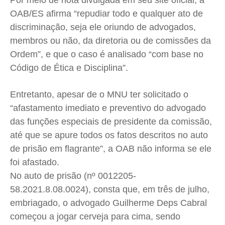
Por meio de nota divulgada em seu site oficial, a
OAB/ES afirma “repudiar todo e qualquer ato de
Quem Somos
Quem Somos
Quem Somos
Quem Somos
discriminação, seja ele oriundo de advogados,
Expediente
Expediente
Expediente
Expediente
membros ou não, da diretoria ou de comissões da
Contato
Contato
Contato
Contato
Ordem”, e q
ue o caso é analisado “com base no
Anuncie
Anuncie
Anuncie
Anuncie
Código de Ética e Disciplina”.
Entretanto, apesar de o MNU ter solicitado o
Termos de Uso
Termos de Uso
Termos de Uso
Termos de Uso
“afastamento imediato e preventivo do advogado
Privacidade
Privacidade
Privacidade
Privacidade
das funções especiais de presidente da comissão,
até que se apure todos os fatos descritos no auto
de prisão em flagrante”, a OAB não informa se ele
foi afastado.
No auto de prisão (nº 0012205-
58.2021.8.08.0024), consta que, em três de julho,
embriagado, o advogado Guilherme Deps Cabral
começou a jogar cerveja para cima, sendo