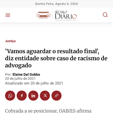
Quinta-Feira, Agosto 6, 2026
Justiça
​’Vamos aguardar o resultado final’,
diz entidade sobre caso de racismo de
advogado
Política
Política
Política
Política
Por:
Elaine Dal Gobbo
20 de julho de 2021
Socioeconômicas
Socioeconômicas
Socioeconômicas
Socioeconômicas
Atualizado em
20 de julho de 2021
TV Século
TV Século
TV Século
TV Século
Justiça
Justiça
Justiça
Justiça
Educação
Educação
Educação
Educação
Cobrada a se posicionar, OAB/ES afirma
Segurança
Segurança
Segurança
Segurança