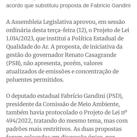
acordo que substituiu proposta de Fabricio Gandini
Segurança
Segurança
Segurança
Segurança
Meio Ambiente
Meio Ambiente
Meio Ambiente
Meio Ambiente
A Assembleia Legislativa aprovou, em sessão
Saúde
Saúde
Saúde
Saúde
ordinária desta terça-feira (12), o Projeto de Lei
Cidades
Cidades
Cidades
Cidades
1.014/2023, que institui a Política Estadual de
Qualidade do Ar. A proposta, de iniciativa da
Direitos
Direitos
Direitos
Direitos
gestão do governador Renato Casagrande
Economia
Economia
Economia
Economia
(PSB), não apresenta, porém, valores
Cultura
Cultura
Cultura
Cultura
atualizados de emissões e concentração de
Colunas
Colunas
Colunas
Colunas
poluentes permitidos.
Caetano Roque
Caetano Roque
Caetano Roque
Caetano Roque
Gustavo Bastos
Gustavo Bastos
Gustavo Bastos
Gustavo Bastos
O deputado estadual Fabrício Gandini (PSD),
Jr Mignone (in memorian)
Jr Mignone (in memorian)
Jr Mignone (in memorian)
Jr Mignone (in memorian)
presidente da Comissão de Meio Ambiente,
também havia protocolado o Projeto de Lei nº
Wanda Sily
Wanda Sily
Wanda Sily
Wanda Sily
494/2022, tratando do mesmo tema, mas com
padrões mais restritivos. As duas propostas
Publicidade Legal
Publicidade Legal
Publicidade Legal
Publicidade Legal