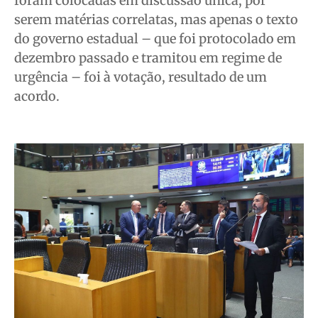
foram colocadas em discussão única, por
Anuncie
Anuncie
Anuncie
Anuncie
serem matérias correlatas, mas apenas o texto
do governo estadual – que foi protocolado em
Quem Somos
Quem Somos
Quem Somos
Quem Somos
dezembro passado e tramitou em regime de
urgência – foi à votação, resultado de um
Expediente
Expediente
Expediente
Expediente
acordo.
Contato
Contato
Contato
Contato
Anuncie
Anuncie
Anuncie
Anuncie
Termos de Uso
Termos de Uso
Termos de Uso
Termos de Uso
Privacidade
Privacidade
Privacidade
Privacidade