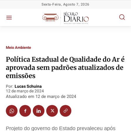
Sexta-Feira, Agosto 7, 2026
Meio Ambiente
Política Estadual de Qualidade do Ar é
aprovada sem padrões atualizados de
emissões
Por:
Lucas Schuina
12 de março de 2024
Política
Política
Política
Política
Atualizado em
12 de março de 2024
Socioeconômicas
Socioeconômicas
Socioeconômicas
Socioeconômicas
TV Século
TV Século
TV Século
TV Século
Justiça
Justiça
Justiça
Justiça
Projeto do governo do Estado prevaleceu após
Educação
Educação
Educação
Educação