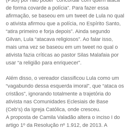
(Psol) por não poder “concordar com quem ataca
Anuncie
Anuncie
Anuncie
Anuncie
de forma covarde a polícia”. Para fazer essa
afirmação, se baseou em um tweet de Lula no qual
o ativista afirmou que a polícia, no Espírito Santo,
Quem Somos
Quem Somos
Quem Somos
Quem Somos
“atira primeiro e forja depois”. Ainda segundo
Expediente
Expediente
Expediente
Expediente
Gilvan, Lula “atacava religiosos”. Ao falar isso,
Contato
Contato
Contato
Contato
mais uma vez se baseou em um tweet no qual o
Anuncie
Anuncie
Anuncie
Anuncie
ativista fazia críticas ao pastor Silas Malafaia por
usar “a religião para enriquecer”.
Termos de Uso
Termos de Uso
Termos de Uso
Termos de Uso
Além disso, o vereador classificou Lula como um
Privacidade
Privacidade
Privacidade
Privacidade
“vagabundo dessa esquerda imoral”, que “ataca os
cristãos”, ignorando totalmente a trajetória do
ativista nas Comunidades Eclesiais de Base
(Ceb’s) da Igreja Católica, onde cresceu.
A proposta de Camila Valadão altera o inciso I do
artigo 1º da Resolução nº 1.912, de 2013. A