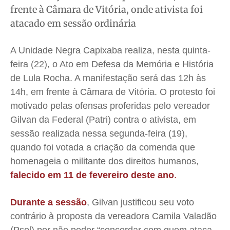
Educação
Educação
Educação
Educação
frente à Câmara de Vitória, onde ativista foi
Segurança
Segurança
Segurança
Segurança
atacado em sessão ordinária
Meio Ambiente
Meio Ambiente
Meio Ambiente
Meio Ambiente
A Unidade Negra Capixaba realiza, nesta quinta-
Saúde
Saúde
Saúde
Saúde
feira (22), o Ato em Defesa da Memória e História
Cidades
Cidades
Cidades
Cidades
de Lula Rocha. A manifestação será das 12h às
Direitos
Direitos
Direitos
Direitos
14h, em frente à Câmara de Vitória. O protesto foi
Economia
Economia
Economia
Economia
motivado pelas ofensas proferidas pelo vereador
Cultura
Cultura
Cultura
Cultura
Gilvan da Federal (Patri) contra o ativista, em
Colunas
Colunas
Colunas
Colunas
sessão realizada nessa segunda-feira (19),
Caetano Roque
Caetano Roque
Caetano Roque
Caetano Roque
quando foi votada a criação da comenda que
homenageia o militante dos direitos humanos,
Gustavo Bastos
Gustavo Bastos
Gustavo Bastos
Gustavo Bastos
falecido em 11 de fevereiro deste ano
.
Jr Mignone (in memorian)
Jr Mignone (in memorian)
Jr Mignone (in memorian)
Jr Mignone (in memorian)
Wanda Sily
Wanda Sily
Wanda Sily
Wanda Sily
Durante a sessão
, Gilvan justificou seu voto
contrário à proposta da vereadora Camila Valadão
Publicidade Legal
Publicidade Legal
Publicidade Legal
Publicidade Legal