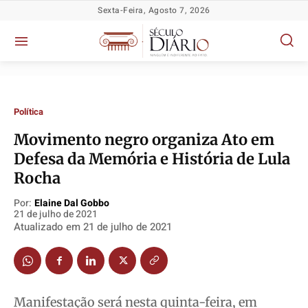
Sexta-Feira, Agosto 7, 2026
Política
​Movimento negro organiza Ato em
Defesa da Memória e História de Lula
Rocha
Por:
Elaine Dal Gobbo
21 de julho de 2021
Atualizado em
21 de julho de 2021
Política
Política
Política
Política
Socioeconômicas
Socioeconômicas
Socioeconômicas
Socioeconômicas
TV Século
TV Século
TV Século
TV Século
Justiça
Justiça
Justiça
Justiça
Manifestação será nesta quinta-feira, em