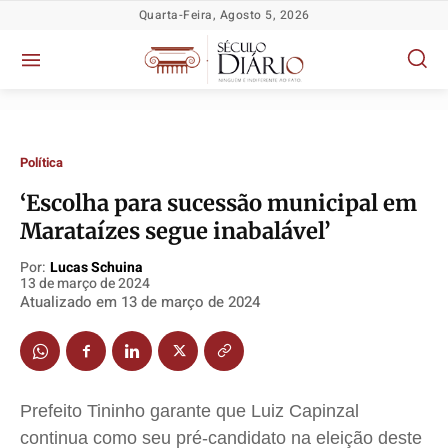
Quarta-Feira, Agosto 5, 2026
Política
‘Escolha para sucessão municipal em
Marataízes segue inabalável’
Por:
Lucas Schuina
13 de março de 2024
Atualizado em
13 de março de 2024
Política
Política
Política
Política
Socioeconômicas
Socioeconômicas
Socioeconômicas
Socioeconômicas
TV Século
TV Século
TV Século
TV Século
Justiça
Justiça
Justiça
Justiça
Prefeito Tininho garante que Luiz Capinzal
Educação
Educação
Educação
Educação
continua como seu pré-candidato na eleição deste