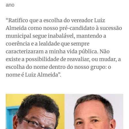
ano
Segurança
Segurança
Segurança
Segurança
Meio Ambiente
Meio Ambiente
Meio Ambiente
Meio Ambiente
“Ratifico que a escolha do vereador Luiz
Saúde
Saúde
Saúde
Saúde
Almeida como nosso pré-candidato à sucessão
Cidades
Cidades
Cidades
Cidades
municipal segue inabalável, mantendo a
Direitos
Direitos
Direitos
Direitos
coerência e a lealdade que sempre
Economia
Economia
Economia
Economia
caracterizaram a minha vida pública. Não
Cultura
Cultura
Cultura
Cultura
existe a possibilidade de reavaliar, ou mudar, a
escolha do nome dentro do nosso grupo: o
Colunas
Colunas
Colunas
Colunas
nome é Luiz Almeida”.
Caetano Roque
Caetano Roque
Caetano Roque
Caetano Roque
Gustavo Bastos
Gustavo Bastos
Gustavo Bastos
Gustavo Bastos
Jr Mignone (in memorian)
Jr Mignone (in memorian)
Jr Mignone (in memorian)
Jr Mignone (in memorian)
Wanda Sily
Wanda Sily
Wanda Sily
Wanda Sily
Publicidade Legal
Publicidade Legal
Publicidade Legal
Publicidade Legal