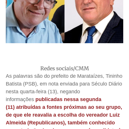
Anuncie
Anuncie
Anuncie
Anuncie
Quem Somos
Quem Somos
Quem Somos
Quem Somos
Expediente
Expediente
Expediente
Expediente
Contato
Contato
Contato
Contato
Anuncie
Anuncie
Anuncie
Anuncie
Termos de Uso
Termos de Uso
Termos de Uso
Termos de Uso
Redes sociais/CMM
Privacidade
Privacidade
Privacidade
Privacidade
As palavras são do prefeito de Marataízes, Tininho
Batista (PSB), em nota enviada para Século Diário
nesta quarta-feira (13), negando
informações
publicadas nessa segunda
(11) atribuídas a fontes próximas ao seu grupo,
de que ele reavalia a escolha do vereador Luiz
Almeida (Republicanos), também conhecido